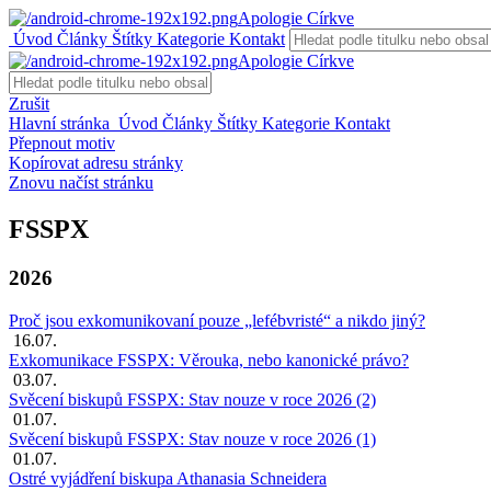
Apologie Církve
Úvod
Články
Štítky
Kategorie
Kontakt
Apologie Církve
Zrušit
Hlavní stránka
Úvod
Články
Štítky
Kategorie
Kontakt
Přepnout motiv
Kopírovat adresu stránky
Znovu načíst stránku
FSSPX
2026
Proč jsou exkomunikovaní pouze „lefébvristé“ a nikdo jiný?
16.07.
Exkomunikace FSSPX: Věrouka, nebo kanonické právo?
03.07.
Svěcení biskupů FSSPX: Stav nouze v roce 2026 (2)
01.07.
Svěcení biskupů FSSPX: Stav nouze v roce 2026 (1)
01.07.
Ostré vyjádření biskupa Athanasia Schneidera