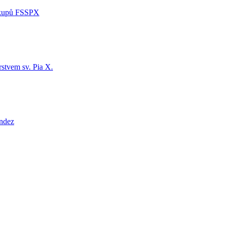
iskupů FSSPX
stvem sv. Pia X.
ández