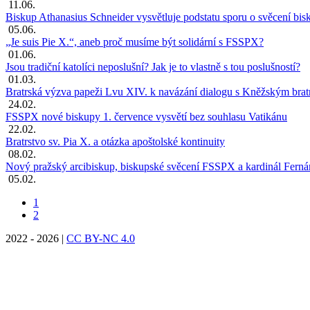
11.06.
Biskup Athanasius Schneider vysvětluje podstatu sporu o svěcení b
05.06.
„Je suis Pie X.“, aneb proč musíme být solidární s FSSPX?
01.06.
Jsou tradiční katolíci neposlušní? Jak je to vlastně s tou poslušností?
01.03.
Bratrská výzva papeži Lvu XIV. k navázání dialogu s Kněžským bratr
24.02.
FSSPX nové biskupy 1. července vysvětí bez souhlasu Vatikánu
22.02.
Bratrstvo sv. Pia X. a otázka apoštolské kontinuity
08.02.
Nový pražský arcibiskup, biskupské svěcení FSSPX a kardinál Fern
05.02.
1
2
2022 - 2026
|
CC BY-NC 4.0