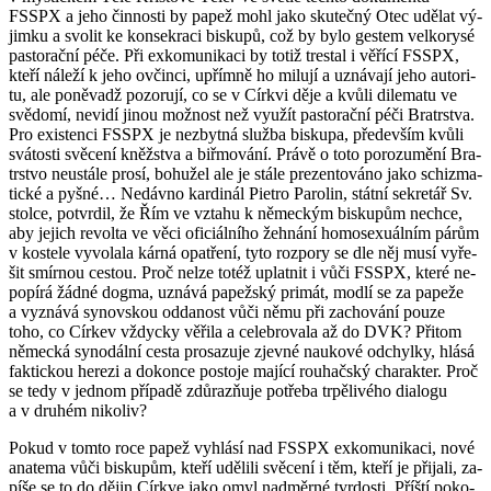
FSSPX a jeho čin­nos­ti by papež mohl jako sku­teč­ný Otec udě­lat vý­
jim­ku a svo­lit ke kon­se­kra­ci bis­ku­pů, což by bylo ges­tem vel­ko­ry­sé
pas­to­rač­ní péče. Při ex­ko­mu­ni­ka­ci by totiž trestal i vě­ří­cí FSSPX,
kteří ná­le­ží k jeho ovčin­ci, upřím­ně ho mi­lu­jí a uzná­va­jí jeho au­to­ri­
tu, ale po­ně­vadž po­zo­ru­jí, co se v Církvi děje a kvůli di­le­ma­tu ve
svě­do­mí, ne­vi­dí jinou mož­nost než vy­u­žít pas­to­rač­ní péči Bra­trstva.
Pro exis­ten­ci FSSPX je ne­zbyt­ná služ­ba bis­ku­pa, pře­de­vším kvůli
svá­tos­ti svě­ce­ní kněž­stva a biř­mo­vá­ní. Právě o toto po­ro­zu­mě­ní Bra­
trstvo ne­u­stá­le prosí, bo­hu­žel ale je stále pre­zen­to­vá­no jako schi­zma­
tic­ké a pyšné… Ne­dáv­no kar­di­nál Pi­e­t­ro Pa­ro­lin, stát­ní se­kre­tář Sv.
stol­ce, po­tvr­dil, že Řím ve vzta­hu k ně­mec­kým bis­ku­pům ne­chce,
aby je­jich re­vol­ta ve věci ofi­ci­ál­ní­ho žeh­ná­ní ho­mose­xu­ál­ním párům
v kos­te­le vy­vo­la­la kárná opat­ře­ní, tyto roz­po­ry se dle něj musí vy­ře­
šit smír­nou ces­tou. Proč nelze totéž uplat­nit i vůči FSSPX, které ne­
po­pí­rá žádné dogma, uzná­vá pa­pež­ský pri­mát, modlí se za pa­pe­že
a vy­zná­vá sy­nov­skou od­da­nost vůči němu při za­cho­vá­ní pouze
toho, co Cír­kev vždyc­ky vě­ři­la a ce­le­bro­va­la až do DVK? Při­tom
ně­mec­ká sy­no­dál­ní cesta pro­sa­zu­je zjev­né nau­ko­vé od­chyl­ky, hlásá
fak­tic­kou he­re­zi a do­kon­ce po­sto­je ma­jí­cí rou­hač­ský cha­rak­ter. Proč
se tedy v jed­nom pří­pa­dě zdů­razňuje po­tře­ba tr­pě­li­vé­ho di­a­lo­gu
a v dru­hém ni­ko­liv?
Pokud v tomto roce papež vy­hlá­sí nad FSSPX ex­ko­mu­ni­ka­ci, nové
ana­te­ma vůči bis­ku­pům, kteří udě­li­li svě­ce­ní i těm, kteří je při­ja­li, za­
pí­še se to do dějin Církve jako omyl nad­měr­né tvr­dos­ti. Příští po­ko­