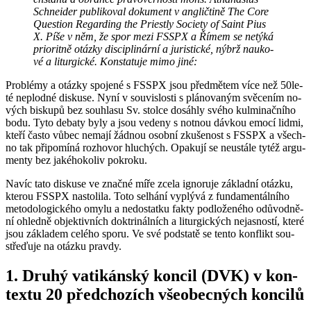
Schne­i­der pu­b­li­ko­val do­ku­ment v an­g­lič­ti­ně The Core
Ques­ti­on Re­gar­ding the Priest­ly So­ci­e­ty of Saint Pius
X. Píše v něm, že spor mezi FSSPX a Římem se ne­tý­ká
pri­o­rit­ně otáz­ky dis­ci­pli­nár­ní a ju­ris­tic­ké, nýbrž nau­ko­
vé a li­tur­gic­ké. Kon­sta­tu­je mimo jiné:
Pro­blémy a otáz­ky spo­je­né s FSSPX jsou před­mě­tem více než 50le­
té ne­plod­né dis­ku­se. Nyní v sou­vis­los­ti s plá­no­va­ným svě­ce­ním no­
vých bis­ku­pů bez sou­hla­su Sv. stol­ce do­sáh­ly svého kul­mi­nač­ní­ho
bodu. Tyto de­ba­ty byly a jsou ve­de­ny s not­nou dáv­kou emocí lidmi,
kteří často vůbec ne­ma­jí žád­nou osob­ní zku­še­nost s FSSPX a všech­
no tak při­po­mí­ná roz­ho­vor hlu­chých. Opa­ku­jí se ne­u­stá­le tytéž ar­gu­
men­ty bez ja­ké­ho­ko­liv po­kro­ku.
Navíc tato dis­ku­se ve znač­né míře zcela ig­no­ru­je zá­klad­ní otáz­ku,
kte­rou FSSPX na­sto­li­la. Toto se­lhá­ní vy­plý­vá z fun­da­men­tál­ní­ho
me­to­do­lo­gic­ké­ho omylu a ne­do­stat­ku fakty pod­lo­že­né­ho odů­vod­ně­
ní ohled­ně ob­jek­tiv­ních dok­tri­nál­ních a li­tur­gic­kých ne­jas­nos­tí, které
jsou zá­kla­dem ce­lé­ho sporu. Ve své pod­sta­tě se tento kon­flikt sou­
stře­ďu­je na otáz­ku prav­dy.
1. Druhý va­ti­kán­ský kon­cil (DVK) v kon­
tex­tu 20 před­cho­zích vše­o­bec­ných kon­ci­lů