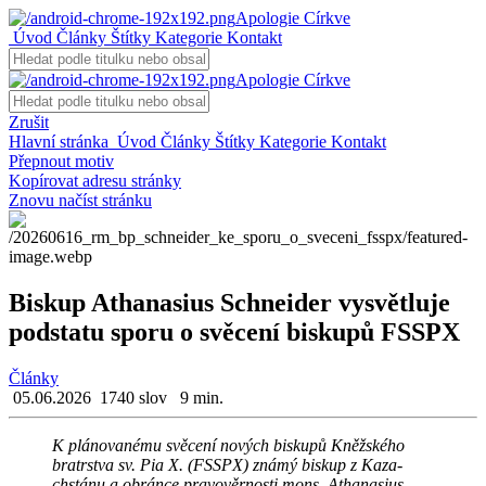
Apologie Církve
Úvod
Články
Štítky
Kategorie
Kontakt
Apologie Církve
Zrušit
Hlavní stránka
Úvod
Články
Štítky
Kategorie
Kontakt
Přepnout motiv
Kopírovat adresu stránky
Znovu načíst stránku
Biskup Athanasius Schneider vysvětluje
podstatu sporu o svěcení biskupů FSSPX
Články
05.06.2026
1740 slov
9 min.
K plá­no­va­né­mu svě­ce­ní no­vých bis­ku­pů Kněž­ské­ho
bra­trstva sv. Pia X. (FSSPX) známý bis­kup z Ka­za­
chstá­nu a obrán­ce pra­vo­věr­nos­ti mons. Atha­na­sius