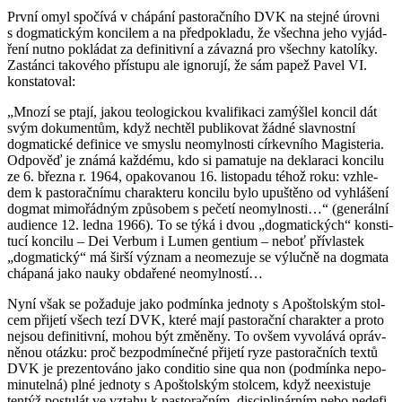
První omyl spo­čí­vá v chá­pá­ní pas­to­rač­ní­ho DVK na stej­né úrov­ni
s dogma­tic­kým kon­ci­lem a na před­po­kla­du, že všech­na jeho vy­já­d­
ře­ní nutno po­klá­dat za de­fi­ni­tiv­ní a zá­vazná pro všech­ny ka­to­lí­ky.
Za­stán­ci ta­ko­vé­ho pří­stu­pu ale ig­no­ru­jí, že sám papež Pavel VI.
kon­sta­to­val:
„Mnozí se ptají, jakou te­o­lo­gic­kou kva­li­fi­ka­ci za­mýš­lel kon­cil dát
svým do­ku­men­tům, když ne­chtěl pu­b­li­ko­vat žádné slav­nost­ní
dogma­tic­ké de­fi­ni­ce ve smys­lu ne­o­myl­nos­ti cír­kev­ní­ho Magis­te­ria.
Od­po­věď je známá kaž­dé­mu, kdo si pa­ma­tu­je na de­kla­ra­ci kon­ci­lu
ze 6. břez­na r. 1964, opa­ko­va­nou 16. lis­to­pa­du téhož roku: vzhle­
dem k pas­to­rač­ní­mu cha­rak­te­ru kon­ci­lu bylo upuš­tě­no od vy­hlá­še­ní
dogmat mi­mo­řád­ným způ­so­bem s pe­če­tí ne­o­myl­nos­ti…“ (ge­ne­rál­ní
au­di­en­ce 12. ledna 1966). To se týká i dvou „dogma­tic­kých“ kon­sti­
tu­cí kon­ci­lu – Dei Ver­bum i Lumen gen­ti­um – neboť pří­vlas­tek
„dogma­tic­ký“ má širší vý­znam a ne­o­me­zu­je se vý­luč­ně na dogma­ta
chá­pa­ná jako nauky ob­da­ře­né ne­o­myl­nos­tí…
Nyní však se po­ža­du­je jako pod­mín­ka jed­no­ty s Apoš­tolským stol­
cem při­je­tí všech tezí DVK, které mají pas­to­rač­ní cha­rak­ter a proto
nejsou de­fi­ni­tiv­ní, mohou být změ­ně­ny. To ovšem vy­vo­lá­vá opráv­
ně­nou otáz­ku: proč bez­pod­mí­neč­né při­je­tí ryze pas­to­rač­ních textů
DVK je pre­zen­to­vá­no jako con­di­tio sine qua non (pod­mín­ka ne­po­
mi­nu­tel­ná) plné jed­no­ty s Apoš­tolským stol­cem, když ne­e­xis­tu­je
ten­týž po­stu­lát ve vzta­hu k pas­to­rač­ním, dis­ci­pli­nár­ním nebo ne­de­fi­