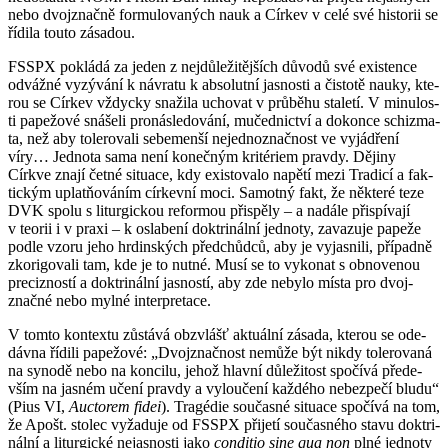
nebo dvoj­znač­ně for­mu­lo­va­ných nauk a Cír­kev v celé své his­to­rii se
ří­di­la touto zá­sa­dou.
FSSPX po­klá­dá za jeden z nej­dů­le­ži­těj­ších dů­vo­dů své exis­ten­ce
od­váž­né vy­zý­vá­ní k ná­vra­tu k ab­so­lut­ní jas­nos­ti a čis­to­tě nauky, kte­
rou se Cír­kev vždyc­ky sna­ži­la ucho­vat v prů­bě­hu sta­le­tí. V mi­nu­los­
ti pa­pe­žo­vé sná­še­li pro­ná­sle­do­vá­ní, mu­čed­nic­tví a do­kon­ce schi­zma­
ta, než aby to­le­ro­va­li se­be­men­ší ne­jed­no­znač­nost ve vy­já­d­ře­ní
víry… Jed­no­ta sama není ko­neč­ným kri­té­ri­em prav­dy. Dě­ji­ny
Církve znají četné si­tu­a­ce, kdy exis­to­va­lo na­pě­tí mezi Tra­di­cí a fak­
tic­kým uplatňová­ním cír­kev­ní moci. Sa­mot­ný fakt, že ně­kte­ré teze
DVK spolu s li­tur­gic­kou re­for­mou při­spě­ly – a na­dá­le při­spí­va­jí
v te­o­rii i v praxi – k osla­be­ní dok­tri­nál­ní jed­no­ty, za­va­zu­je pa­pe­že
podle vzoru jeho hr­din­ských před­chůd­ců, aby je vy­jas­ni­li, pří­pad­ně
zko­ri­go­va­li tam, kde je to nutné. Musí se to vy­ko­nat s ob­no­ve­nou
pre­ciz­nos­tí a dok­tri­nál­ní jas­nos­tí, aby zde ne­by­lo místa pro dvoj­
znač­né nebo mylné in­ter­pre­ta­ce.
V tomto kon­tex­tu zů­stá­vá ob­zvlášť ak­tu­ál­ní zá­sa­da, kte­rou se ode­
dáv­na ří­di­li pa­pe­žo­vé: „Dvoj­znač­nost ne­mů­že být nikdy to­le­ro­va­ná
na sy­no­dě nebo na kon­ci­lu, jehož hlav­ní dů­le­ži­tost spo­čí­vá pře­de­
vším na jas­ném učení prav­dy a vy­lou­če­ní kaž­dé­ho ne­bez­pe­čí bludu“
(Pius VI,
Auc­to­rem fidei
). Tragé­die sou­čas­né si­tu­a­ce spo­čí­vá na tom,
že Apošt. sto­lec vy­ža­du­je od FSSPX při­je­tí sou­čas­né­ho stavu dok­tri­
nál­ní a li­tur­gic­ké ne­jas­nos­ti jako
con­di­tio sine qua non
plné jed­no­ty