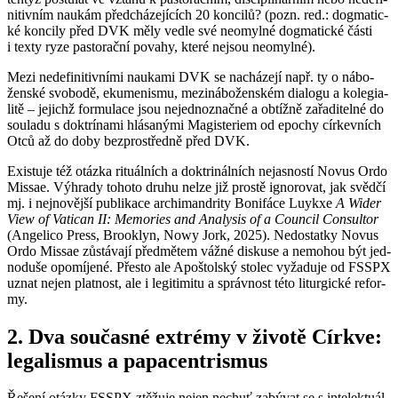
ni­tiv­ním naukám před­chá­ze­jí­cích 20 kon­ci­lů? (pozn. red.: dogma­tic­
ké kon­ci­ly před DVK měly vedle své ne­o­myl­né dogma­tic­ké části
i texty ryze pas­to­rač­ní po­va­hy, které nejsou ne­o­myl­né).
Mezi ne­de­fi­ni­tiv­ní­mi nau­ka­mi DVK se na­chá­ze­jí např. ty o ná­bo­
žen­ské svo­bo­dě, eku­me­nis­mu, me­zi­ná­bo­žen­ském di­a­lo­gu a ko­le­gi­a­
li­tě – je­jichž for­mu­la­ce jsou ne­jed­no­znač­né a ob­tíž­ně za­řa­di­tel­né do
sou­la­du s dok­trí­na­mi hlá­sa­ný­mi Magis­te­ri­em od epo­chy cír­kev­ních
Otců až do doby bez­pro­střed­ně před DVK.
Exis­tu­je též otáz­ka ri­tu­ál­ních a dok­tri­nál­ních ne­jas­nos­tí Novus Ordo
Missae. Vý­hra­dy to­ho­to druhu nelze již pros­tě ig­no­ro­vat, jak svěd­čí
mj. i nej­no­věj­ší pu­b­li­ka­ce ar­chi­man­dri­ty Bo­ni­fá­ce Lu­y­kxe
A Wider
View of Va­ti­can II: Me­mo­ries and Ana­ly­sis of a Coun­cil Con­sul­tor
(An­ge­li­co Press, Bro­ok­lyn, Nowy Jork, 2025). Ne­do­stat­ky Novus
Ordo Missae zů­stá­va­jí před­mě­tem vážné dis­ku­se a ne­mo­hou být jed­
no­du­še opo­mí­je­né. Přes­to ale Apoš­tolský sto­lec vy­ža­du­je od FSSPX
uznat nejen plat­nost, ale i le­gi­ti­mi­tu a správ­nost této li­tur­gic­ké re­for­
my.
2. Dva sou­čas­né ex­trémy v ži­vo­tě Církve:
le­ga­lis­mus a pa­pa­cen­t­ris­mus
Ře­še­ní otáz­ky FSSPX ztě­žu­je nejen ne­chuť za­bý­vat se s in­te­lek­tu­ál­