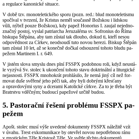
a re­gu­la­ce ka­no­nic­ké si­tu­a­ce.
V době tzv. mo­no­te­le­tic­ké­ho sporu (pozn. red.: blud mo­no­te­le­tis­mu
spo­čí­val v tvr­ze­ní, že Kris­tus neměl sou­čas­ně Bož­skou i lid­skou
vůli, nýbrž pouze Bož­skou), kdy papež Ho­no­rius I. za­u­jal ne­jed­no­
znač­ný po­stoj, vy­slal pa­tri­ar­cha Je­ruza­lé­ma sv. Sofro­nius do Říma
bis­ku­pa Ště­pá­na, aby tam zů­stal tak dlou­ho, dokud ti, kteří nesou
od­po­věd­nost za Cír­kev, ne­od­sou­dí tuto novou he­re­zi. Bis­kup Ště­pán
tam zů­stal 10 let, až se ko­neč­ně do­čkal od­sou­ze­ní to­ho­to bludu pa­
pe­žem Mar­ti­nem I. r. 649.
V jis­tém slova smys­lu dnes plní FSSPX po­dob­nou roli, když ne­u­stá­
le vy­zý­vá Sv. sto­lec k ukon­če­ní to­ho­to stavu dok­tri­nál­ní a li­tur­gic­ké
ne­jas­nos­ti. FSSPX mno­ho­krát pro­hlá­si­lo, že nemá jiný cíl než for­
mo­vat duše svě­ře­né jeho péči tak, aby byli dob­rý­mi křes­ťa­ny
a oprav­do­vý­mi syny a dce­ra­mi Ka­to­lic­ké církve. Za to je třeba být
Bra­trstvu vděč­ným; bu­dou­cí pa­pe­žo­vé ur­či­tě budou.
5. Pas­to­rač­ní ře­še­ní pro­blé­mu FSSPX pa­
pe­žem
Apošt. sto­lec musí výše uve­de­né do­ku­men­ty FSSPX ná­le­ži­tě vzít
v úvahu. Trest ex­ko­mu­ni­ka­ce by ote­vřel novou ne­po­třeb­nou ránu
v mystic­kém Těle Kris­to­vě Těle. Ve svět­le těch­to do­ku­men­tů