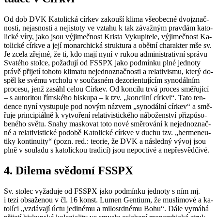
Od dob DVK Ka­to­lic­ká cír­kev za­kou­ší klima vše­o­bec­né dvoj­znač­
nos­ti, ne­jas­nos­ti a ne­jis­to­ty ve vzta­hu k tak zá­važ­ným prav­dám ka­to­
lic­ké víry, jako jsou vý­ji­meč­nost Kris­ta Vy­ku­pi­te­le, vý­ji­meč­nost Ka­
to­lic­ké církve a její mo­nar­chic­ká struk­tu­ra a obět­ní cha­rak­ter mše sv.
Je zcela zřej­mé, že ti, kdo mají nyní v rukou ad­mi­nis­tra­tiv­ní sprá­vu
Sva­té­ho stol­ce, po­ža­du­jí od FSSPX jako pod­mín­ku plné jed­no­ty
právě při­je­tí to­ho­to kli­ma­tu ne­jed­no­znač­nos­ti a re­la­ti­vis­mu, který do­
spěl ke svému vr­cho­lu v sou­čas­ném dez­o­ri­en­tu­jí­cím sy­no­dál­ním
pro­ce­su, jenž za­sá­hl celou Cír­kev. Od kon­ci­lu trvá pro­ces smě­řu­jí­cí
– s au­to­ri­tou řím­ské­ho bis­ku­pa – k tzv. „kon­cil­ní církvi“. Tato ten­
den­ce nyní vy­stu­pu­je pod novým ná­zvem „sy­no­dál­ní cír­kev“ a smě­
řu­je prin­ci­pi­ál­ně k vy­tvo­ře­ní re­la­ti­vis­tic­ké­ho ná­bo­žen­ství při­způ­so­
be­né­ho světu. Snahy mas­ko­vat toto nové smě­ro­vá­ní k ne­jed­no­znač­
né a re­la­ti­vis­tic­ké po­do­bě Ka­to­lic­ké církve v duchu tzv. „her­me­ne­u­
ti­ky kon­ti­nu­i­ty“ (pozn. red.: te­o­rie, že DVK a ná­sled­ný vývoj jsou
plně v sou­la­du s ka­to­lic­kou tra­di­cí) jsou ne­po­cti­vé a ne­pře­svěd­či­vé.
4. Di­le­ma svě­do­mí FSSPX
Sv. sto­lec vy­ža­du­je od FSSPX jako pod­mín­ku jed­no­ty s ním mj.
i tezi ob­sa­že­nou v čl. 16 konst. Lumen Gen­ti­um, že mus­li­mo­vé a ka­
to­lí­ci „vzdá­va­jí úctu je­di­né­mu a mi­lo­srd­né­mu Bohu“. Dále vy­má­há