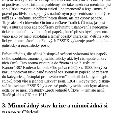
ní po­cti­vos­tí dok­tri­nál­ní­mi pro­blémy, ale také ne­zdra­vá men­ta­li­ta, jež
se v Církvi roz­vi­nu­la během sta­le­tí. Jde jme­no­vi­tě o le­ga­lis­mus, čili
práv­ní po­zi­ti­vis­mus spo­je­ný s nad­měr­ným pa­pa­cen­t­ris­mem, který se
blíží až k ja­ké­musi zbožště­ní nejen úřadu, ale též osoby pa­pe­že…
To je ale cizí cír­kev­ním Otcům a veš­ke­ré Tra­di­ci. Čis­to­ta, jas­nost
víry a li­tur­gie jsou zde pod­ří­ze­ny práv­ní­mu usta­no­ve­ní a ne­dogma­
tic­ké­mu, ne­de­fi­ni­tiv­ní­mu učení pa­pe­že, které přes­to bývá pre­zen­to­
vá­no jako by mělo ab­so­lut­ní a téměř bož­ský cha­rak­ter. Vět­ši­na ka­to­
lic­kých ko­men­tá­to­rů ne­pří­z­ni­vých FSSPX vy­ka­zu­je právě tento le­
ga­lis­tic­ký a pa­pa­lis­tic­ký po­stoj.
Práv­ní před­pis, dle něhož bis­kup­ská svě­ce­ní vy­ko­na­ná bez pa­pež­
ské­ho sou­hla­su, zna­me­na­jí schi­zma­tic­ký akt, byl cizí epoše cír­kev­
ních Otců. Tato norma vstou­pi­la do ži­vo­ta až ve 2. ti­sí­ci­le­tí.
Kánon 1387 Ko­de­xu ka­no­nic­ké­ho práva (CIC) z r. 1983, který za­
ka­zu­je udě­lo­vat bis­kup­ské svě­ce­ní bez sou­hla­su pa­pe­že, je za­řa­zen
do ka­te­go­rie „pře­stup­ků proti svá­tos­tem" a ni­ko­li do ka­te­go­rie „pře­
stup­ků proti víře a jed­no­tě Církve" (kan. 1364). Kdyby tedy bis­kup­
ská kon­se­kra­ce FSSPX byla ze své pod­sta­ty schi­zma­tic­kým aktem,
octla by se mezi pře­stup­ky „proti jed­no­tě Církve" – tam ale není.
Totéž platí i o CIC z r. 1917.
3. Mi­mo­řád­ný stav krize a mi­mo­řád­ná si­
tu­a­ce v Církvi