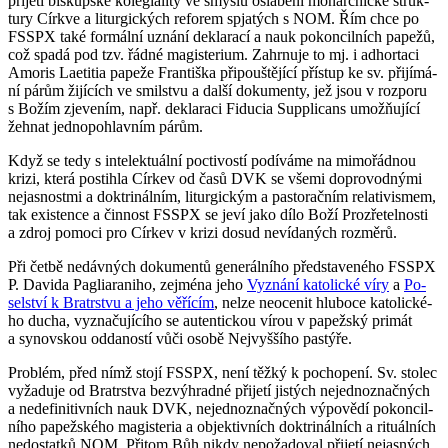
při­je­tí bis­kup­ské ko­le­gi­a­li­ty ve smys­lu osla­be­ní mo­nar­chic­ké struk­
tu­ry Církve a li­tur­gic­kých re­fo­rem spja­tých s NOM. Řím chce po
FSSPX také for­mál­ní uzná­ní de­kla­ra­cí a nauk po­kon­cil­ních pa­pe­žů,
což spadá pod tzv. řádné magis­te­ri­um. Za­hr­nu­je to mj. i ad­hor­ta­ci
Amo­ris La­e­ti­tia pa­pe­že Fran­tiš­ka při­pouš­tě­jí­cí pří­stup ke sv. při­jí­má­
ní párům ži­jí­cích ve smil­stvu a další do­ku­men­ty, jež jsou v roz­po­ru
s Božím zje­ve­ním, např. de­kla­ra­ci Fi­du­cia Sup­pli­cans umožňující
žeh­nat jed­no­po­hlav­ním párům.
Když se tedy s in­te­lek­tu­ál­ní po­cti­vos­tí po­dí­vá­me na mi­mo­řád­nou
krizi, která po­stih­la Cír­kev od časů DVK se všemi do­pro­vod­ný­mi
ne­jas­nost­mi a dok­tri­nál­ním, li­tur­gic­kým a pas­to­rač­ním re­la­ti­vis­mem,
tak exis­ten­ce a čin­nost FSSPX se jeví jako dílo Boží Pro­zře­tel­nos­ti
a zdroj po­mo­ci pro Cír­kev v krizi dosud ne­ví­da­ných roz­mě­rů.
Při četbě ne­dáv­ných do­ku­men­tů ge­ne­rál­ní­ho před­sta­ve­né­ho FSSPX
P. Da­vi­da Pag­li­a­ra­ni­ho, zejmé­na jeho
Vy­zná­ní ka­to­lic­ké víry
a
Po­
sel­ství k Bra­trstvu a jeho vě­ří­cím
, nelze ne­o­ce­nit hlu­bo­ce ka­to­lic­ké­
ho ducha, vy­zna­ču­jí­cí­ho se au­ten­tic­kou vírou v pa­pež­ský pri­mát
a sy­nov­skou od­da­nos­tí vůči osobě Nej­vyš­ší­ho pas­tý­ře.
Pro­blém, před nímž stojí FSSPX, není těžký k po­cho­pe­ní. Sv. sto­lec
vy­ža­du­je od Bra­trstva bez­vý­hrad­né při­je­tí jis­tých ne­jed­no­znač­ných
a ne­de­fi­ni­tiv­ních nauk DVK, ne­jed­no­znač­ných vý­po­vě­dí po­kon­cil­
ní­ho pa­pež­ské­ho magis­te­ria a ob­jek­tiv­ních dok­tri­nál­ních a ri­tu­ál­ních
ne­do­stat­ků NOM. Při­tom Bůh nikdy ne­po­ža­do­val při­je­tí ne­jas­ných