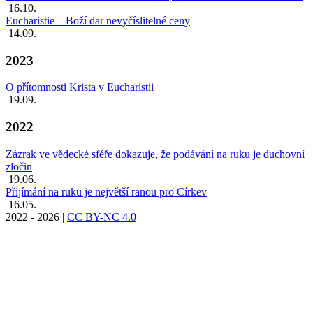
16.10.
Eucharistie – Boží dar nevyčíslitelné ceny
14.09.
2023
O přítomnosti Krista v Eucharistii
19.09.
2022
Zázrak ve vědecké sféře dokazuje, že podávání na ruku je duchovní
zločin
19.06.
Přijímání na ruku je největší ranou pro Církev
16.05.
2022 - 2026
|
CC BY-NC 4.0