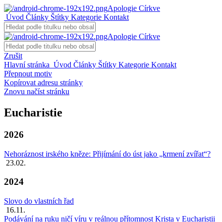
Apologie Církve
Úvod
Články
Štítky
Kategorie
Kontakt
Apologie Církve
Zrušit
Hlavní stránka
Úvod
Články
Štítky
Kategorie
Kontakt
Přepnout motiv
Kopírovat adresu stránky
Znovu načíst stránku
Eucharistie
2026
Nehoráznost irského kněze: Přijímání do úst jako „krmení zvířat“?
23.02.
2024
Slovo do vlastních řad
16.11.
Podávání na ruku ničí víru v reálnou přítomnost Krista v Eucharistii