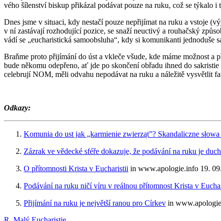
vé­ho ší­len­ství bis­kup při­ká­zal po­dá­vat pouze na ruku, což se tý­ka­lo i 
Dnes jsme v si­tu­a­ci, kdy ne­sta­čí pouze ne­při­jí­mat na ruku a vsto­je (v
v ní za­stá­va­jí roz­ho­du­jí­cí po­zi­ce, se snaží ne­u­cti­vý a rou­hač­ský zp
vá­dí se „eu­cha­ris­tic­ká sa­mo­ob­slu­ha“, kdy si ko­mu­ni­kan­ti jed­no­du­š
Braňme proto při­jí­má­ní do úst a vkle­če všude, kde máme mož­nost a pří­le
bude ně­ko­mu ode­pře­no, ať jde po skon­če­ní ob­řa­du ihned do sa­kris­tie
ce­le­bru­jí NOM, měli od­va­hu ne­po­dá­vat na ruku a ná­le­ži­tě vy­svět­lit f
Od­ka­zy:
Ko­mu­nia do ust jak „kar­mi­e­nie zwierząt”? Skan­da­licz­ne słowa 
Zá­zrak ve vě­dec­ké sféře do­ka­zu­je, že po­dá­vá­ní na ruku je du­ch
O pří­tom­nos­ti Kris­ta v Eu­cha­ris­tii
in www.​apologie.​info 19. 0
Po­dá­vá­ní na ruku ničí víru v re­ál­nou pří­tom­nost Kris­ta v Eu­cha­ri
Při­jí­má­ní na ruku je nej­vět­ší ranou pro Cír­kev
in www.​apologie.
R. Malý
Eucharistie