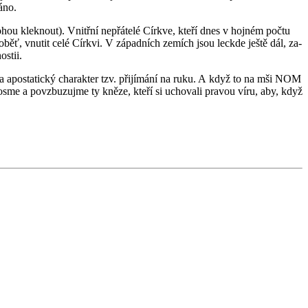
á­no.
­mo­hou klek­nout). Vnitř­ní ne­přá­te­lé Církve, kteří dnes v hoj­ném počtu
ko­li oběť, vnu­tit celé Církvi. V zá­pad­ních ze­mích jsou lec­kde ještě dál, za­
s­tii.
 a apo­sta­tic­ký cha­rak­ter tzv. při­jí­má­ní na ruku. A když to na mši NOM
o­s­me a po­vzbu­zuj­me ty kněze, kteří si ucho­va­li pra­vou víru, aby, když