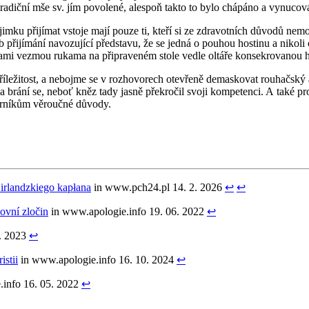
tra­dič­ní mše sv. jím po­vo­le­né, ale­spoň takto to bylo chá­pá­no a vy­nu­co­v
ý­jim­ku při­jí­mat vsto­je mají pouze ti, kteří si ze zdra­vot­ních dů­vo­dů ne
ů­sob při­jí­má­ní na­vo­zu­jí­cí před­sta­vu, že se jedná o pou­hou hos­ti­nu a ni­
e sami vez­mou ruka­ma na při­pra­ve­ném stole vedle ol­tá­ře kon­se­kro­va­nou ho
­ži­tost, a ne­boj­me se v roz­ho­vo­rech ote­vře­ně de­mas­ko­vat rou­hač­ský
 a brání se, neboť kněz tady jasně pře­kro­čil svoji kom­pe­ten­ci. A také pr
ar­ní­kům vě­rouč­né dů­vo­dy.
ir­lan­dzkie­go kapłana
in www.​pch24.​pl 14. 2. 2026
↩︎
↩︎
ov­ní zlo­čin
in www.​apologie.​info 19. 06. 2022
↩︎
9. 2023
↩︎
s­tii
in www.​apologie.​info 16. 10. 2024
↩︎
​info 16. 05. 2022
↩︎