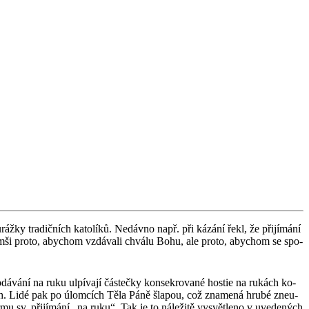
áž­ky tra­dič­ních ka­to­lí­ků. Ne­dáv­no např. při ká­zá­ní řekl, že při­jí­má­ní
­me na mši proto, abychom vzdá­va­li chvá­lu Bohu, ale proto, abychom se spo­
­dá­vá­ní na ruku ulpí­va­jí čás­teč­ky kon­se­kro­va­né hos­tie na ru­kách ko­
č­kách. Lidé pak po úlom­cích Těla Páně šla­pou, což zna­me­ná hrubé zne­u­
ormu sv. při­jí­má­ní „na ruku“. Tak je to ná­le­ži­tě vy­svět­le­no v uve­de­ných