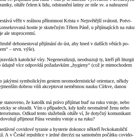
t­ky, ol­tá­ře čelem k lidu, od­stra­ně­ní la­ti­ny ze mše sv. a na­hra­ze­ní
á věřit v re­ál­nou pří­tom­nost Kris­ta v Nej­svě­těj­ší svá­tos­ti. Po­tvr­
 kon­se­kro­va­ná hos­tie je sku­teč­ným Tělem Páně, u při­jí­ma­jí­cích na ruku
e ale sto­pro­cent­ní.
ve hrubě de­ho­ne­sto­val při­jí­má­ní do úst, aby hned v dal­ších větách po­
d­lem“ – srvn. výše).
h ka­to­lic­ké víry. Ne­ge­ne­ra­li­zu­ji, ne­od­su­zu­ji ty, kteří při li­tur­gii
že to údaj­ně více od­po­ví­dá po­ža­dav­kům „hy­gi­e­ny“ (což je mi­mo­cho­dem
o ja­kým­si sym­bo­lic­kým ges­tem ne­o­mo­der­nis­tic­ké ori­en­ta­ce, někdy
má při­nejmen­ším dobrou vůli ak­cep­to­vat ne­měn­nou nauku Církve, danou
 je sta­no­ve­no, že ka­to­lík má právo při­jí­mat buď na ruku vsto­je, nebo
o­ric­ky se ohra­dit. Vím o pří­pa­dech, kdy kněz ne­o­ma­le­ně ženu nebo
e­ro­ris­mus. Odkud tento slu­žeb­ník ol­tá­ře ví, že do­tyč­ný ko­mu­ni­kant
­do­vo­lu­jí při­jmout Pána vesmí­ru vsto­je a na ruku?
é co­vi­do­vé ty­ra­nie a hys­te­rie do­kon­ce ně­kte­ří řec­ko­ka­to­lič­tí
ňují. A v České re­pub­li­ce v jedné diecé­zi na sa­mot­ném po­čát­ku co­vi­do­