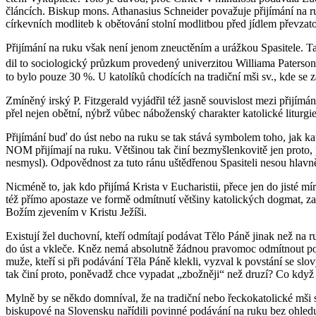
člán­cích. Bis­kup mons. Atha­na­sius Schne­i­der po­va­žu­je při­jí­má­ní na ru
cír­kev­ních mod­li­teb k obě­to­vá­ní stol­ní mod­lit­bou před jíd­lem pře­vza
Při­jí­má­ní na ruku však není jenom zne­u­ctě­ním a uráž­kou Spa­si­te­le. Ta
dil to so­ci­o­lo­gic­ký prů­zkum pro­ve­de­ný uni­ver­zi­tou Wil­li­a­ma Pa­ter
to bylo pouze 30 %. U ka­to­lí­ků cho­dí­cích na tra­dič­ní mši sv., kde se zá­
Zmí­ně­ný irský P. Fi­t­z­ge­rald vy­já­d­řil též jasně sou­vis­lost mezi při­j
přel nejen obět­ní, nýbrž vůbec ná­bo­žen­ský cha­rak­ter ka­to­lic­ké li­tur­
Při­jí­má­ní buď do úst nebo na ruku se tak stává sym­bo­lem toho, jak ka­to­lík 
NOM při­jí­ma­jí na ruku. Vět­ši­nou tak činí bez­myš­len­ko­vi­tě jen proto, p
ne­smy­sl). Od­po­věd­nost za tuto ránu uštědře­nou Spa­si­te­li nesou hlav­ně 
Nicmé­ně to, jak kdo při­jí­má Kris­ta v Eu­cha­ris­tii, přece jen do jisté mír
též přímo apo­sta­ze ve formě od­mít­nu­tí vět­ši­ny ka­to­lic­kých dogmat, z
Božím zje­ve­ním v Kris­tu Je­ží­ši.
Exis­tu­jí žel du­chov­ní, kteří od­mí­ta­jí po­dá­vat Tělo Páně jinak než na 
do úst a vkle­če. Kněz nemá ab­so­lut­ně žád­nou pra­vo­moc od­mít­nout pod
muže, kteří si při po­dá­vá­ní Těla Páně klek­li, vy­zval k po­vstá­ní se slovy
tak činí proto, po­ně­vadž chce vy­pa­dat „zbož­ně­ji“ než druzí? Co když je
Mylně by se někdo do­mní­val, že na tra­dič­ní nebo řec­ko­ka­to­lic­ké mši sv.
bis­ku­po­vé na Slo­ven­sku na­ří­di­li po­vin­né po­dá­vá­ní na ruku bez ohle­