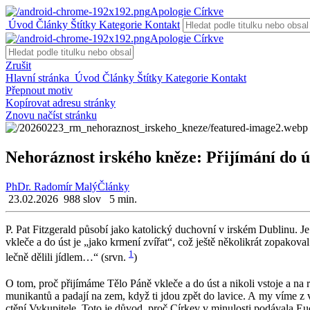
Apologie Církve
Úvod
Články
Štítky
Kategorie
Kontakt
Apologie Církve
Zrušit
Hlavní stránka
Úvod
Články
Štítky
Kategorie
Kontakt
Přepnout motiv
Kopírovat adresu stránky
Znovu načíst stránku
Nehoráznost irského kněze: Přijímání do ú
PhDr. Radomír Malý
Články
23.02.2026
988 slov
5 min.
P. Pat Fi­t­z­ge­rald pů­so­bí jako ka­to­lic­ký du­chov­ní v ir­ském Dub­li­nu. J
vkle­če a do úst je „jako kr­me­ní zví­řat“, což ještě ně­ko­li­krát zo­pa­k
1
leč­ně dě­li­li jíd­lem…“ (srvn.
)
O tom, proč při­jí­má­me Tělo Páně vkle­če a do úst a ni­ko­li vsto­je a na
mu­ni­kan­tů a pa­da­jí na zem, když ti jdou zpět do la­vi­ce. A my víme z v
ctě­ní Vy­ku­pi­te­le. Toto je důvod, proč Cír­kev v mi­nu­los­ti po­dá­va­la Eu­