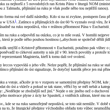
ku za nej­hor­ší z 5 no­vo­do­bých ran Kris­tu Pánu v li­tur­gii NOM (mi­nis­t­ran
­tou z Tal­mu­du, při­jí­má­ní na ruku je však podle něho tou nej­těž­ší ranou).
to forma má své další ná­sled­ky. Kdo si na ni zvyk­ne, po­stu­pem času pře­stá­v
1
­so­na w USA
. Za­tím­co u při­jí­ma­jí­cích do úst 60 % vy­zna­lo svoji víru, že
sad­ně na ruku ne­po­dá­vá, víra v re­ál­nou pří­tom­nost Pána v Eu­cha­ris­tii j
í­má­ním na ruku a od­po­vě­dí na otáz­ku, co je to mše svatá. V ho­mi­lii nej­pr­
gie, která je podle něho pou­hou hos­ti­nou („abychom se spo­leč­ně dě­li­li jí
smýš­lí o Kris­to­vě pří­tom­nos­ti v Eu­cha­ris­tii, po­taž­mo pak vůbec o prav­dác
o­ně­vadž to cír­kev­ní au­to­ri­ty u nás již v 90. le­tech po­vo­li­ly a pro­to­
re­pre­zen­tan­ti Magis­te­ria, kteří k tomu dali své svo­le­ní.
y lec­cos vy­po­ví­dá o jeho víře. Nelze po­přít, že při­jí­má­ní na ruku se stal
a­tím­co při­jí­má­ní do úst sig­na­li­zu­je, že do­tyč­ný ka­to­lík přece jen 
ruku a vsto­je, ač­ko­liv je to v roz­po­ru se sa­mot­ný­mi před­pi­sy NOM, kde
at do úst a vkle­če a pokud se tak stane, vě­ří­cí by se měl nebát a ka­te­g
: „Ne­dě­lej­te se zbož­něj­ší než jiní.“ Nejde o nic ji­né­ho než o du­chov­ní t
ho mo­ti­va­ce plyne z úcty ke Spa­si­te­li, z vnitř­ních zá­bran, které mu ne
, kde se na ruku sa­mo­zřej­mě ne­po­dá­vá, se toto stát ne­mů­že. V době ne­dáv­n
du na to, že li­tur­gic­ké před­pi­sy vý­chod­ní­ho ob­řa­du toto vůbec ne­u­mož