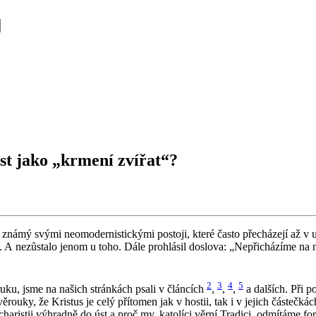
st jako „krmení zvířat“?
e známý svými ne­o­mo­der­nis­tic­ký­mi po­sto­ji, které často pře­chá­ze­jí až v ur
o­val. A ne­zů­sta­lo jenom u toho. Dále pro­hlá­sil do­slo­va: „Ne­při­chá­zí
2
3
4
5
 ruku, jsme na na­šich strán­kách psali v člán­cích
,
,
,
a dal­ších. Při po
ě­rou­ky, že Kris­tus je celý pří­to­men jak v hos­tii, tak i v je­jich čás­te
cha­ris­tii vý­hrad­ně do úst a proč my, ka­to­lí­ci věrní Tra­di­ci, od­mí­tá­me f