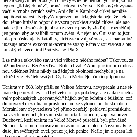
ne­na­ro­ze­ných dětí a sta­rých či ne­vy­lé­či­tel­ně ne­moc­ných lidí pod ná­
lep­kou „lid­ských práv“, pro­ná­sle­do­vá­ní věr­ných Kris­to­vých vy­zna­
va­čů v mnoha ze­mích světa. Ani dění v Ka­to­lic­ké církvi ne­mů­že
naplňovat ra­dos­tí. Nej­vyš­ší re­pre­zen­tan­ti Magis­te­ria nejen­že ne­kla­
dou těmto hrůzám odpor dle vzoru pr­vo­křes­ťan­ské církve, ale na­o­
pak se jim při­způ­so­bu­jí, obsah zje­ve­né prav­dy zře­ďu­jí a roz­mělňují
jen proto, aby se za­lí­bi­li to­mu­to světu. A nejen to. Oni sami to jsou,
kdo pro­ná­sle­du­je ty ka­to­lí­ky, kteří za­cho­va­li věr­nost, jak mar­kant­ně
uka­zu­je hroz­ba ex­ko­mu­ni­ka­ce­mi ze stra­ny Říma v sou­vis­los­ti s bis­
kup­ský­mi svě­ce­ní­mi Bra­trstva sv. Pia X.
Lze mít za ta­ko­vé­ho stavu věcí vůbec z ně­če­ho ra­dost? Ta­ko­vou, za
niž bu­de­me nad­še­ně vzdá­vat Bohu chvá­lu? Ano, pro­stor pro ra­dost­
nou vděč­nost Pánu nikdy za žád­ných okol­nos­tí ne­chy­bí a je na
místě i zde. Svá­tek sva­tých Cyri­la a Me­to­dě­je nám to při­po­mí­ná.
Ten­krát v r. 863, kdy při­šli na Vel­kou Mo­ra­vu, ne­vy­pa­da­la u nás si­
tu­a­ce lépe než dnes. Lid byl vět­ši­nou již po­křtě­ný, ale na­dá­le obě­to­
val v po­han­ských „po­svát­ných“ há­jích svým bohům a bůž­kům, což
do­pro­vá­ze­la též ri­tu­ál­ní pro­sti­tu­ce, nelze vy­lou­čit ani lid­ské oběti.
Mo­rál­ní stav oby­va­tel­stva byl přímo zou­fa­lý: po­hlav­ní pro­mis­ku­i­ta
na všech úrov­ních, krev­ní msta, ne­úcta k ro­di­čům, zá­pla­va pověr…
Du­chov­ní, kteří ten­krát na Velké Mo­ra­vě pů­so­bi­li, byli pře­váž­ně
Němci a k to­mu­to po­ru­šo­vá­ní mrav­ní­ho řádu ml­če­li. Ne­za­jí­ma­ly je
duše jim svě­ře­ných ovcí, pouze je­jich pe­ní­ze. Nešlo jim o spásu lidí,
ale o moc, vliv a bo­hat­ství.