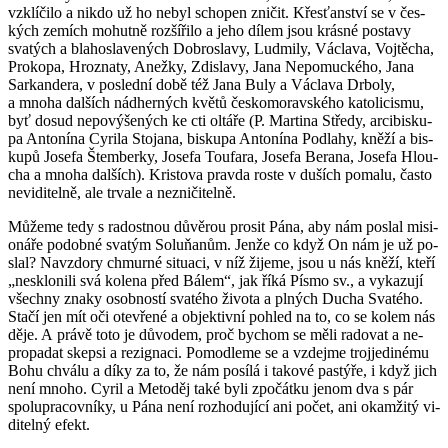
vzklí­či­lo a nikdo už ho nebyl scho­pen zni­čit. Křes­ťan­ství se v čes­
kých ze­mích mo­hut­ně roz­ší­ři­lo a jeho dílem jsou krás­né po­sta­vy
sva­tých a bla­ho­sla­ve­ných Dob­ro­sla­vy, Lud­mi­ly, Vác­la­va, Voj­tě­cha,
Pro­ko­pa, Hroz­na­ty, Anež­ky, Zdi­sla­vy, Jana Ne­po­muc­ké­ho, Jana
Sar­kan­de­ra, v po­sled­ní době též Jana Buly a Vác­la­va Dr­bo­ly,
a mnoha dal­ších nád­her­ných květů čes­ko­mo­rav­ské­ho ka­to­li­cis­mu,
byť dosud ne­po­vý­še­ných ke cti ol­tá­ře (P. Mar­ti­na Stře­dy, ar­ci­bis­ku­
pa An­to­ní­na Cyri­la Sto­ja­na, bis­ku­pa An­to­ní­na Pod­la­hy, kněží a bis­
ku­pů Jo­se­fa Štem­ber­ky, Jo­se­fa Tou­fa­ra, Jo­se­fa Be­ra­na, Jo­se­fa Hlou­
cha a mnoha dal­ších). Kris­to­va prav­da roste v du­ších po­ma­lu, často
ne­vi­di­tel­ně, ale tr­va­le a ne­zni­či­tel­ně.
Mů­že­me tedy s ra­dost­nou dů­vě­rou pro­sit Pána, aby nám po­slal mi­si­
o­ná­ře po­dob­né sva­tým Soluňanům. Jenže co když On nám je už po­
slal? Na­vzdo­ry chmur­né si­tu­a­ci, v níž ži­je­me, jsou u nás kněží, kteří
„ne­sklo­ni­li svá ko­le­na před Bálem“, jak říká Písmo sv., a vy­ka­zu­jí
všech­ny znaky osob­nos­tí sva­té­ho ži­vo­ta a pl­ných Ducha Sva­té­ho.
Stačí jen mít oči ote­vře­né a ob­jek­tiv­ní po­hled na to, co se kolem nás
děje. A právě toto je dů­vo­dem, proč bychom se měli ra­do­vat a ne­
pro­pa­dat skep­si a re­zig­na­ci. Po­mod­le­me se a vzdej­me tro­j­je­di­né­mu
Bohu chvá­lu a díky za to, že nám po­sí­lá i ta­ko­vé pas­tý­ře, i když jich
není mnoho. Cyril a Me­to­děj také byli zpo­čát­ku jenom dva s pár
spo­lu­pra­cov­ní­ky, u Pána není roz­ho­du­jí­cí ani počet, ani oka­mži­tý vi­
di­tel­ný efekt.