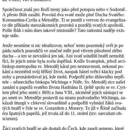
Spo­leč­nost zralá pro Boží tres­ty jako před po­to­pou nebo v So­do­mě.
A přes­to Bůh za­sá­hl. Po­vo­lal dva svaté muže plné Ducha Sva­té­ho:
Kon­stan­ti­na-Cyri­la a Me­to­dě­je. Ti se pus­ti­li s ver­vou do evan­ge­li­za­
ce dle pří­kla­du sta­ro­zá­kon­ních pro­ro­ků a poz­dě­ji sva­tých apoš­to­lů.
Pošle Bůh i nám dnes ta­ko­vé mi­si­o­ná­ře? Tato ra­dost­ná na­dě­je exis­
tu­je stále.
Jenže ne­smí­me si nic ide­a­li­zo­vat, neboť tento po­zem­ský svět je po
pádu na­šich pra­ro­di­čů ve znač­né míře pod vli­vem pů­so­be­ní zlého
ducha – a ten se ne­vzdá­vá jen tak. Ani svatí soluňští brat­ři ne­moh­li
říci, že je­jich misie byla zcela úspěš­ná. Kníže Sva­to­pluk, jehož ar­ci­
bis­kup-me­t­ro­po­li­ta sv. Me­to­děj káral pro ne­mrav­nos­ti, ne­ko­nal po­
ká­ní a ne­změ­nil svůj hříš­ný život, na­o­pak házel svět­ci klac­ky pod
nohy a pro­ná­sle­do­val jej, kde mohl. Pod­po­řil jeho úhlav­ní­ho ne­pří­
te­le – ně­mec­ké­ho bis­ku­pa Wi­chin­ga v Nitře. Sv. Me­to­děj sice našel
za­stá­ní u pa­pe­žů sva­té­ho ži­vo­ta Had­ri­á­na II. (ještě spolu se sv. Cyri­
lem před jeho smrtí r. 869) a Jana VIII., nicmé­ně je­jich ná­stup­ci se
po smrti sv. Me­to­dě­je po­sta­vi­li na stra­nu pod­vod­né­ho Wi­chin­ga, za­
ká­za­li li­tur­gii v cír­kev­ní slo­van­šti­ně a pod­po­ři­li vy­hná­ní žáků sva­
tých brat­ří v čele se sv. Go­razdem z Mo­ra­vy. To již v Římě za­čí­na­la
éra špat­ných pa­pe­žů, jež tr­va­la až do 11. sto­le­tí (tzv. sa­ecu­lum ob­
scu­rum).
Žáci sva­tých brat­ří se ale do­sta­li do Čech, kde za­se­li se­me­no, které