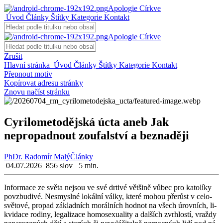
Apologie Církve
Úvod
Články
Štítky
Kategorie
Kontakt
Apologie Církve
Zrušit
Hlavní stránka
Úvod
Články
Štítky
Kategorie
Kontakt
Přepnout motiv
Kopírovat adresu stránky
Znovu načíst stránku
Cyrilometodějská úcta aneb Jak
nepropadnout zoufalství a beznaději
PhDr. Radomír Malý
Články
04.07.2026
856 slov
5 min.
In­for­ma­ce ze světa nejsou ve své dr­ti­vé vět­ši­ně vůbec pro ka­to­lí­ky
po­vzbu­di­vé. Ne­smy­sl­né lo­kál­ní války, které mohou pře­růst v ce­lo­
svě­to­vé, pro­pad zá­klad­ních mo­rál­ních hod­not na všech úrov­ních, li­
kvi­da­ce ro­di­ny, le­ga­li­za­ce ho­mose­xu­a­li­ty a dal­ších zvrh­los­tí, vraž­dy