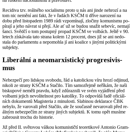
na rus­kém na­ci­o­na­lis­mu a pra­vosla­ví.
Re­ci­di­va tzv. re­ál­né­ho so­ci­a­lis­mu proto u nás ani jinde ne­hro­zí a na
tom nic ne­mě­ní ani fakt, že v řa­dách KSČM ti dříve na­ro­ze­ní na
dobu před lis­to­pa­dem 1989 rádi vzpo­mí­na­jí, zlo­či­ny ko­mu­nis­mu po­
pí­ra­jí a jeho ná­vrat si přejí. Ale ať už se budou sna­žit se­be­víc, ne­ma­jí
šanci. Svěd­čí o tom po­stup­ný pro­pad KSČM ve vol­bách. Ještě v 90.
le­tech zís­ká­va­la tato stra­na kolem 12 pro­cent, dnes již se ani ne­do­
sta­la do par­la­men­tu a ne­po­moh­la jí ani ko­a­li­ce s ji­ný­mi po­li­tic­ký­mi
sub­jek­ty.
Li­be­rál­ní a ne­o­mar­xis­tic­ký pro­gre­si­vis­
mus
Ne­bez­pe­čí pro lid­skou svo­bo­du, řád a ka­to­lic­kou víru hrozí od­ji­nud,
ni­ko­li ze stra­ny KSČM a Sta­či­lo. Tím sa­mo­zřej­mě ne­ří­kám, že naši
bis­ku­po­vé ne­mě­li prav­du, když zdů­raz­ni­li ve svém vy­já­d­ře­ní před
vol­ba­mi je­jich ne­vo­li­tel­nost pro ka­to­lí­ky. To od­po­ví­dá řadě ofi­ci­ál­
ních do­ku­men­tů Magis­te­ria z mi­nu­los­ti. Sla­bi­nou de­kla­ra­ce ČBK
ne­by­lo, že va­ro­va­li před Sta­či­lo, ale že sou­čas­ně ne­va­ro­va­li před re­
ál­ným ne­bez­pe­čím ze stra­ny ji­ných sub­jek­tů. K tomu opět mu­sí­me
za­brou­sit tro­chu do his­to­rie.
Již před II. svě­to­vou vál­kou ko­mu­nis­tič­tí te­o­re­ti­ko­vé An­to­nio Gram­