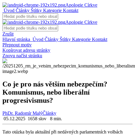
Apologie Církve
Úvod
Články
Štítky
Kategorie
Kontakt
Apologie Církve
Zrušit
Hlavní stránka
Úvod
Články
Štítky
Kategorie
Kontakt
Přepnout motiv
Kopírovat adresu stránky
Znovu načíst stránku
Co je pro nás větším nebezpečím?
Komunismus, nebo liberální
progresivismus?
PhDr. Radomír Malý
Články
05.12.2025
1658 slov
8 min.
Tato otáz­ka byla ak­tu­ál­ní při ne­dáv­ných par­la­ment­ních vol­bách