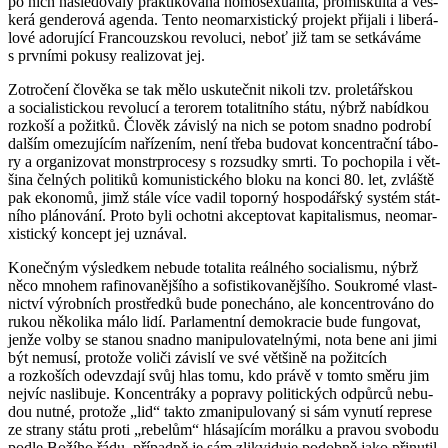
po nich ná­sle­do­va­ly prak­ti­ko­va­ná ho­mose­xu­a­li­ta, pro­mis­ku­i­ta a veš­
ke­rá gen­de­ro­vá agen­da. Tento ne­o­mar­xis­tic­ký pro­jekt při­ja­li i li­be­rá­
lo­vé ado­ru­jí­cí Fran­couz­skou re­vo­lu­ci, neboť již tam se se­tká­vá­me
s prv­ní­mi po­ku­sy re­a­li­zo­vat jej.
Zot­ro­če­ní člo­vě­ka se tak mělo usku­teč­nit ni­ko­li tzv. pro­le­tář­skou
a so­ci­a­lis­tic­kou re­vo­lu­cí a te­ro­rem to­ta­lit­ní­ho státu, nýbrž na­bíd­kou
rozko­ší a po­žit­ků. Člo­věk zá­vis­lý na nich se potom snad­no podro­bí
dal­ším ome­zu­jí­cím na­ří­ze­ním, není třeba bu­do­vat kon­cen­t­rač­ní tá­bo­
ry a or­ga­ni­zo­vat mon­str­pro­ce­sy s roz­sud­ky smrti. To po­cho­pi­la i vět­
ši­na čel­ných po­li­ti­ků ko­mu­nis­tic­ké­ho bloku na konci 80. let, zvláš­tě
pak eko­no­mů, jimž stále více vadil to­por­ný hos­po­dář­ský sys­tém stát­
ní­ho plá­no­vá­ní. Proto byli ochot­ni ak­cep­to­vat ka­pi­ta­lis­mus, ne­o­mar­
xis­tic­ký kon­cept jej uzná­val.
Ko­neč­ným vý­sled­kem ne­bu­de to­ta­li­ta re­ál­né­ho so­ci­a­lis­mu, nýbrž
něco mno­hem ra­fi­no­va­něj­ší­ho a so­fis­ti­ko­va­něj­ší­ho. Sou­kro­mé vlast­
nic­tví vý­rob­ních pro­střed­ků bude po­ne­chá­no, ale kon­cen­t­ro­vá­no do
rukou ně­ko­li­ka málo lidí. Par­la­ment­ní de­mo­kra­cie bude fun­go­vat,
jenže volby se sta­nou snad­no ma­ni­pu­lo­va­tel­ný­mi, nota bene ani jimi
být ne­mu­sí, pro­to­že vo­li­či zá­vis­lí ve své vět­ši­ně na po­žit­cích
a rozko­ších ode­vzda­jí svůj hlas tomu, kdo právě v tomto směru jim
nej­víc na­sli­bu­je. Kon­cen­t­rá­ky a po­pra­vy po­li­tic­kých od­půr­ců ne­bu­
dou nutné, pro­to­že „lid“ takto zma­ni­pu­lo­va­ný si sám vy­nu­tí re­pre­se
ze stra­ny státu proti „re­be­lům“ hlá­sa­jí­cím mo­rál­ku a pra­vou svo­bo­du
podle Bo­ží­ho řádu, pří­pad­ně je sám zlik­vi­du­je po­dob­ně jako při­nu­til