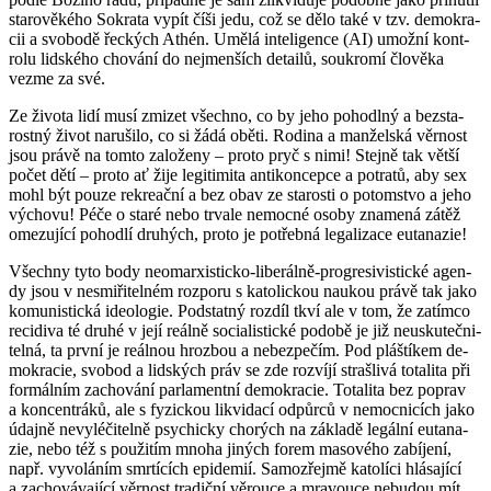
sta­ro­vě­ké­ho So­kra­ta vypít číši jedu, což se dělo také v tzv. de­mo­kra­
cii a svo­bo­dě řec­kých Athén. Umělá in­te­li­gen­ce (AI) umož­ní kon­t­
ro­lu lid­ské­ho cho­vá­ní do nejmen­ších de­tai­lů, sou­kro­mí člo­vě­ka
vezme za své.
Ze ži­vo­ta lidí musí zmi­zet všech­no, co by jeho po­ho­dl­ný a bez­sta­
rost­ný život na­ru­ši­lo, co si žádá oběti. Ro­di­na a man­žel­ská věr­nost
jsou právě na tomto za­lo­že­ny – proto pryč s nimi! Stej­ně tak větší
počet dětí – proto ať žije le­gi­ti­mi­ta an­ti­kon­cep­ce a po­tra­tů, aby sex
mohl být pouze re­kre­ač­ní a bez obav ze sta­ros­ti o po­tom­stvo a jeho
vý­cho­vu! Péče o staré nebo tr­va­le ne­moc­né osoby zna­me­ná zátěž
ome­zu­jí­cí po­hod­lí dru­hých, proto je po­třeb­ná le­ga­li­za­ce eu­ta­na­zie!
Všech­ny tyto body ne­o­mar­xis­tic­ko-li­be­rál­ně-pro­gre­si­vis­tic­ké agen­
dy jsou v ne­smi­ři­tel­ném roz­po­ru s ka­to­lic­kou nau­kou právě tak jako
ko­mu­nis­tic­ká ide­o­lo­gie. Pod­stat­ný roz­díl tkví ale v tom, že za­tím­co
re­ci­di­va té druhé v její re­ál­ně so­ci­a­lis­tic­ké po­do­bě je již ne­u­sku­teč­ni­
tel­ná, ta první je re­ál­nou hroz­bou a ne­bez­pe­čím. Pod pláští­kem de­
mo­kra­cie, svo­bod a lid­ských práv se zde roz­ví­jí straš­li­vá to­ta­li­ta při
for­mál­ním za­cho­vá­ní par­la­ment­ní de­mo­kra­cie. To­ta­li­ta bez po­prav
a kon­cen­t­rá­ků, ale s fy­zic­kou li­kvi­da­cí od­půr­ců v ne­moc­ni­cích jako
údaj­ně ne­vy­lé­či­tel­ně psy­chic­ky cho­rých na zá­kla­dě le­gál­ní eu­ta­na­
zie, nebo též s po­u­ži­tím mnoha ji­ných forem ma­so­vé­ho za­bí­je­ní,
např. vy­vo­lá­ním smr­tí­cích epi­de­mií. Sa­mo­zřej­mě ka­to­lí­ci hlá­sa­jí­cí
a za­cho­vá­va­jí­cí věr­nost tra­dič­ní vě­rou­ce a mra­vou­ce ne­bu­dou mít