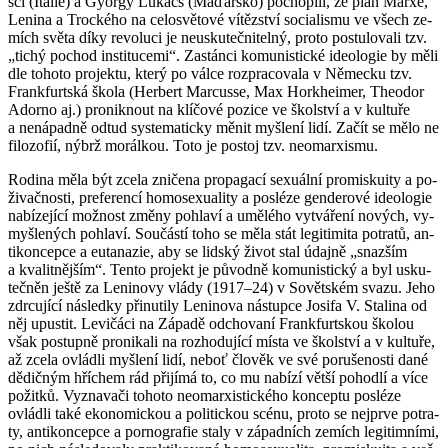
s­ci (Itá­lie) a Gy­or­gy Lu­kács (Ma­ďar­sko) po­cho­pi­li, že plán Marxe,
Le­ni­na a Troc­ké­ho na ce­lo­svě­to­vé ví­těz­ství so­ci­a­lis­mu ve všech ze­
mích světa díky re­vo­lu­ci je ne­u­sku­teč­ni­tel­ný, proto po­stu­lo­va­li tzv.
„tichý po­chod in­sti­tu­ce­mi“. Za­stán­ci ko­mu­nis­tic­ké ide­o­lo­gie by měli
dle to­ho­to pro­jek­tu, který po válce roz­pra­co­va­la v Ně­mec­ku tzv.
Frank­furt­ská škola (Her­bert Mar­cus­se, Max Hor­khe­i­mer, The­o­dor
Ador­no aj.) pro­nik­nout na klí­čo­vé po­zi­ce ve škol­ství a v kul­tu­ře
a ne­ná­pad­ně odtud sys­te­ma­tic­ky měnit myš­le­ní lidí. Začít se mělo ne
fi­lo­zo­fií, nýbrž mo­rál­kou. Toto je po­stoj tzv. ne­o­mar­xis­mu.
Ro­di­na měla být zcela zni­če­na pro­pa­ga­cí se­xu­ál­ní pro­mis­ku­i­ty a po­
ži­vač­nos­ti, pre­fe­ren­cí ho­mose­xu­a­li­ty a po­slé­ze gen­de­ro­vé ide­o­lo­gie
na­bí­ze­jí­cí mož­nost změny po­hla­ví a umě­lé­ho vy­tvá­ře­ní no­vých, vy­
myš­le­ných po­hla­ví. Sou­čás­tí toho se měla stát le­gi­ti­mi­ta po­tra­tů, an­
ti­kon­cep­ce a eu­ta­na­zie, aby se lid­ský život stal údaj­ně „snaz­ším
a kva­lit­něj­ším“. Tento pro­jekt je pů­vod­ně ko­mu­nis­tic­ký a byl usku­
teč­něn ještě za Le­ni­no­vy vlády (1917–24) v So­vět­ském svazu. Jeho
zdr­cu­jí­cí ná­sled­ky při­nu­ti­ly Le­ni­no­va ná­stup­ce Jo­si­fa V. Sta­li­na od
něj upus­tit. Le­vi­čá­ci na Zá­pa­dě od­cho­va­ní Frank­furt­skou ško­lou
však po­stup­ně pro­ni­ka­li na roz­ho­du­jí­cí místa ve škol­ství a v kul­tu­ře,
až zcela ovlád­li myš­le­ní lidí, neboť člo­věk ve své po­ru­še­nos­ti dané
dě­dič­ným hří­chem rád při­jí­má to, co mu na­bí­zí větší po­hod­lí a více
po­žit­ků. Vy­zna­va­či to­ho­to ne­o­mar­xis­tic­ké­ho kon­cep­tu po­slé­ze
ovlád­li také eko­no­mic­kou a po­li­tic­kou scénu, proto se nej­pr­ve po­tra­
ty, an­ti­kon­cep­ce a por­no­gra­fie staly v zá­pad­ních ze­mích le­gi­tim­ní­mi,