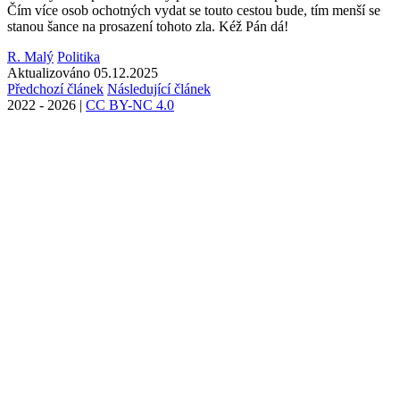
Čím více osob ochot­ných vydat se touto ces­tou bude, tím menší se
sta­nou šance na pro­sa­ze­ní to­ho­to zla. Kéž Pán dá!
R. Malý
Politika
Aktualizováno 05.12.2025
Předchozí článek
Následující článek
2022 - 2026
|
CC BY-NC 4.0