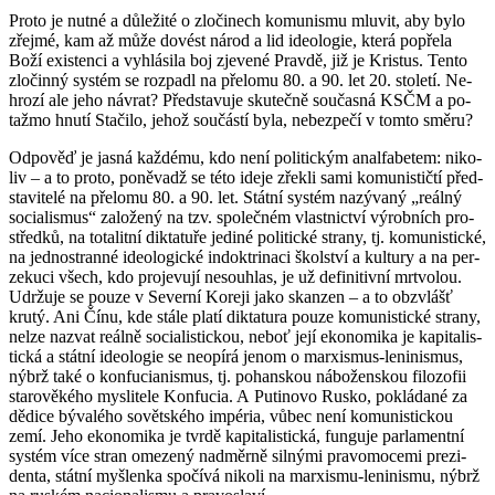
Proto je nutné a dů­le­ži­té o zlo­či­nech ko­mu­nis­mu mlu­vit, aby bylo
zřej­mé, kam až může do­vést národ a lid ide­o­lo­gie, která po­pře­la
Boží exis­ten­ci a vy­hlá­si­la boj zje­ve­né Prav­dě, již je Kris­tus. Tento
zlo­čin­ný sys­tém se roz­pa­dl na pře­lo­mu 80. a 90. let 20. sto­le­tí. Ne­
hro­zí ale jeho ná­vrat? Před­sta­vu­je sku­teč­ně sou­čas­ná KSČM a po­
taž­mo hnutí Sta­či­lo, jehož sou­čás­tí byla, ne­bez­pe­čí v tomto směru?
Od­po­věď je jasná kaž­dé­mu, kdo není po­li­tic­kým anal­fa­be­tem: ni­ko­
liv – a to proto, po­ně­vadž se této ideje zřek­li sami ko­mu­nis­tič­tí před­
sta­vi­te­lé na pře­lo­mu 80. a 90. let. Stát­ní sys­tém na­zý­va­ný „re­ál­ný
so­ci­a­lis­mus“ za­lo­že­ný na tzv. spo­leč­ném vlast­nic­tví vý­rob­ních pro­
střed­ků, na to­ta­lit­ní dik­ta­tu­ře je­di­né po­li­tic­ké stra­ny, tj. ko­mu­nis­tic­ké,
na jed­no­stran­né ide­o­lo­gic­ké in­dok­tri­na­ci škol­ství a kul­tu­ry a na per­
ze­ku­ci všech, kdo pro­je­vu­jí ne­sou­hlas, je už de­fi­ni­tiv­ní mrt­vo­lou.
Udr­žu­je se pouze v Se­ver­ní Ko­re­ji jako skan­zen – a to ob­zvlášť
krutý. Ani Čínu, kde stále platí dik­ta­tu­ra pouze ko­mu­nis­tic­ké stra­ny,
nelze na­zvat re­ál­ně so­ci­a­lis­tic­kou, neboť její eko­no­mi­ka je ka­pi­ta­lis­
tic­ká a stát­ní ide­o­lo­gie se ne­o­pí­rá jenom o mar­xis­mus-le­ni­nis­mus,
nýbrž také o kon­fu­ci­a­nis­mus, tj. po­han­skou ná­bo­žen­skou fi­lo­zo­fii
sta­ro­vě­ké­ho mys­li­te­le Kon­fu­cia. A Pu­ti­no­vo Rusko, po­klá­da­né za
dě­di­ce bý­va­lé­ho so­vět­ské­ho im­pé­ria, vůbec není ko­mu­nis­tic­kou
zemí. Jeho eko­no­mi­ka je tvrdě ka­pi­ta­lis­tic­ká, fun­gu­je par­la­ment­ní
sys­tém více stran ome­ze­ný nad­měr­ně sil­ný­mi pra­vo­mo­ce­mi pre­zi­
den­ta, stát­ní myš­len­ka spo­čí­vá ni­ko­li na mar­xis­mu-le­ni­nis­mu, nýbrž