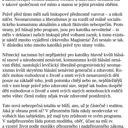
v ta­ko­vé spo­leč­nos­ti své místo a sta­nou se je­jí­mi prv­ní­mi obět­mi.
Právě před tímto měli naši bis­ku­po­vé před­nost­ně va­ro­vat – a ni­ko­li
mlčet. Ne­o­mar­xis­mus a li­be­ra­lis­mus je na roz­díl od re­ál­ně so­ci­a­lis­
tic­ké­ho ko­mu­nis­mu ak­tu­ál­ním a ni­ko­li fik­tiv­ním ne­bez­pe­čím. Proto
stra­ny, jež hlá­sa­jí jeho pro­gram, jsou pro ka­to­lí­ka ne­vo­li­tel­né – to
mělo v de­kla­ra­ci na­šich bis­ku­pů před vol­ba­mi za­znít, k tomu exis­tu­
je tak­též mnoho vy­já­d­ře­ní cír­kev­ní­ho Magis­te­ria! Žel ne­sta­lo se tak.
V dů­sled­ku toho mnoho ka­to­lí­ků právě tyto stra­ny vo­li­lo.
Ně­mec­ký na­cis­mus byl ne­při­ja­tel­ný pro ka­to­lí­ky hlav­ně kvůli hlá­sá­
ní ra­so­vé a ná­rod­nost­ní ne­ná­vis­ti, ko­mu­nis­mus kvůli hlá­sá­ní ne­ná­
vis­ti tříd­ní, na­sto­lu­jí­cí le­vi­čác­ký li­be­rál­ně-pro­gre­si­vis­tic­ký ne­o­mar­
xis­mus kvůli skry­té­mu hlá­sá­ní ne­ná­vis­ti ge­ne­rač­ní a zdra­vot­ní. Ro­
di­če mohou roz­ho­do­vat o ži­vo­tě a smrti svých ne­na­ro­ze­ných dětí
pouze na zá­kla­dě toho, jest­li po­tom­ka chtě­jí nebo ne, nej­dů­le­ži­těj­ší
roli v tom hraje právě jeho zdra­vot­ní stav, stej­ně tak budou do­spě­lé
děti roz­ho­do­vat o ži­vo­tě a smrti svých sta­rých ne­mo­hou­cích ro­di­čů
nebo vůbec členů ro­di­ny nějak tr­va­le zdra­vot­ně po­sti­že­ných.
Tato nová ne­bez­peč­ná to­ta­li­ta se blíží, ano, už je čás­teč­ně i re­a­li­tou.
Jaká je obra­na proti ní? V při­ro­ze­ném řádu nikdy ne­o­de­vzdat ve
vol­bách hlas sub­jek­tům, jež mají tyto zrůd­nos­ti ve svém pro­gra­mu.
V nad­při­ro­ze­ném řádu potom mod­lit­ba, oběť, účast na mši sv.
a vzor­ný život podle mo­rál­ky při­ro­ze­né­ho i nad­při­ro­ze­né­ho zá­ko­na.