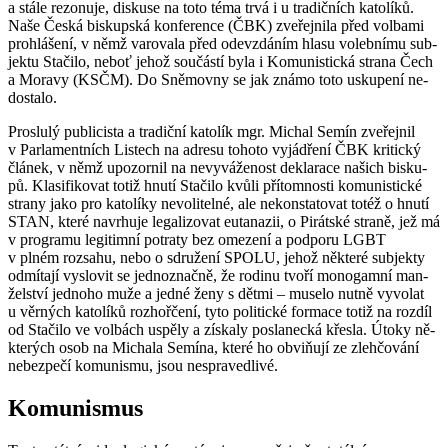
a stále re­zo­nu­je, dis­ku­se na toto téma trvá i u tra­dič­ních ka­to­lí­ků.
Naše Česká bis­kup­ská kon­fe­ren­ce (ČBK) zve­řej­ni­la před vol­ba­mi
pro­hlá­še­ní, v němž va­ro­va­la před ode­vzdá­ním hlasu vo­leb­ní­mu sub­
jek­tu Sta­či­lo, neboť jehož sou­čás­tí byla i Ko­mu­nis­tic­ká stra­na Čech
a Mo­ra­vy (KSČM). Do Sně­mov­ny se jak známo toto usku­pe­ní ne­
do­sta­lo.
Pro­slu­lý pu­b­li­cis­ta a tra­dič­ní ka­to­lík mgr. Mi­chal Semín zve­řej­nil
v Par­la­ment­ních Lis­tech na ad­re­su to­ho­to vy­já­d­ře­ní ČBK kri­tic­ký
člá­nek, v němž upo­zor­nil na ne­vy­vá­že­nost de­kla­ra­ce na­šich bis­ku­
pů. Kla­si­fi­ko­vat totiž hnutí Sta­či­lo kvůli pří­tom­nos­ti ko­mu­nis­tic­ké
stra­ny jako pro ka­to­lí­ky ne­vo­li­tel­né, ale ne­kon­sta­to­vat totéž o hnutí
STAN, které na­vr­hu­je le­ga­li­zo­vat eu­ta­na­zii, o Pi­rát­ské stra­ně, jež má
v pro­gra­mu le­gi­tim­ní po­tra­ty bez ome­ze­ní a pod­po­ru LGBT
v plném roz­sa­hu, nebo o sdru­že­ní SPOLU, jehož ně­kte­ré sub­jek­ty
od­mí­ta­jí vy­slo­vit se jed­no­znač­ně, že ro­di­nu tvoří mo­no­gam­ní man­
žel­ství jed­no­ho muže a jedné ženy s dětmi – mu­se­lo nutně vy­vo­lat
u věr­ných ka­to­lí­ků roz­hoř­če­ní, tyto po­li­tic­ké for­ma­ce totiž na roz­díl
od Sta­či­lo ve vol­bách uspě­ly a zís­ka­ly po­sla­nec­ká křes­la. Útoky ně­
kte­rých osob na Mi­cha­la Se­mí­na, které ho obviňují ze zleh­čo­vá­ní
ne­bez­pe­čí ko­mu­nis­mu, jsou ne­spra­ved­li­vé.
Ko­mu­nis­mus