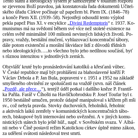
Tento stát­ní a ide­o­lo­gic­ký sys­tém je sa­mo­zřej­mě v to­tál­ním roz­po­ru
se zje­ve­nou Boží prav­dou, jak kon­sta­to­va­la řada do­ku­men­tů Uči­tel­
ské­ho úřadu Církve po­čí­na­je už pa­pe­žem bl. Piem IX. (1846–78)
a konče Piem XII. (1939–58). Nej­os­tře­ji od­sou­dil tento vý­plod
pekla papež Pius XI. v en­cyk­li­ce „
Di­vi­ni Re­dempto­ris
“ r. 1937. Ko­
mu­nis­mus má na svě­do­mí během své více než sto­le­té exis­ten­ce na
celém světě mi­ni­mál­ně 100 mi­li­o­nů ne­vin­ných lid­ských ži­vo­tů. Po­
pra­vy, vraž­dy, bes­ti­ál­ní mu­če­ní, vy­hla­zo­va­cí kon­cen­t­rač­ní tá­bo­ry,
dále potom exis­tenč­ní a mo­rál­ní li­kvi­da­ce lidí z dů­vo­dů tříd­ních
nebo ide­o­lo­gic­kých…..to všech­no bylo jeho ne­díl­nou sou­čás­tí, byť
s růz­nou in­ten­zi­tou v jed­not­li­vých ze­mích.
Ob­zvlášť kruté bylo pro­ná­sle­do­vá­ní ka­to­lí­ků a křes­ťa­nů vůbec.
V České re­pub­li­ce mají být pro­hlá­še­ni za bla­ho­sla­ve­né kněží P.
Vác­lav Dr­bo­la a P. Jan Bula, po­pra­ve­ni v r. 1951 a 1952 na zá­kla­dě
smyš­le­né­ho ob­vi­ně­ní ze spo­lu­účas­ti na vraž­dě (srvn. náš člá­nek
„
Pozdě, ale přece…
“), ten­týž úděl po­tkal i dal­ší­ho kněze P. Fran­tiš­
ka Pa­ři­la. Farář v Čí­hošti na Havlíč­kob­rod­sku P. Josef Tou­far byl r.
1950 bes­ti­ál­ně umu­čen, pro­to­že údaj­ně ma­ni­pu­lo­val s kří­žem při mši
sv., což ne­by­la prav­da. Stov­ky du­chov­ních, ře­hol­ní­ků, ře­hol­nic
a ak­tiv­ních laiků ze­mře­ly v ko­mu­nis­tic­kých kon­cen­t­rač­ních tá­bo­
rech, bis­ku­po­vé byli in­ter­no­vá­ni nebo uvěz­ně­ni. A v ji­ných ko­mu­
nis­tic­kých stá­tech bylo ještě hůř., např. v So­vět­ském svazu. V Al­bá­
nii nebo v Číně po­sta­vil režim Ka­to­lic­kou cír­kev úplně mimo zákon,
za udě­le­ní svá­tos­ti ná­sle­do­val trest smrti.