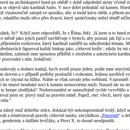
vit na ar­ci­bis­kup­ství hned po obědě v době od­po­led­ní sies­ty včet­ně ri­zi
ou se ob­je­vil sám kar­di­nál Sarto. V ruce držel po­hra­báč od kamen. Hne
 vlast­no­ruč­ně za­to­pil ve spo­rá­ku, aby si mohl kávu ohřát, a při­tom po
 mne, mla­dé­ho muže něco přes dva­cet, který spo­le­čen­sky nebyl téměř ničím, 
ná­tek, že?‘ Když jsem od­po­vě­děl, že z Říma, řekl: ‚Já jsem si to hned mys­
městě jako je­jich pas­týř na­vště­vu­je v by­tech, aby po­znal, jak žijí a co p
pří­jem­ném roz­ho­vo­ru, který kar­di­nál za­mě­řil na ná­bo­žen­ská té­ma­ta. Mou
d­sta­vách fi­gu­ro­val každý bis­kup jako ‚cír­kev­ní kníže‘, nikdy by mi ne­na
­lům, za­hr­nu­li mne spous­tou pří­bě­hů o zbož­ném a as­ke­tic­kém kar­di­ná­lu
v po­rov­ná­ní s ním ‚bo­há­čem‘.
ra­do­va­ly a dodnes tra­du­jí, bych uvedl pouze jeden, podle mne nej­vý­stiž­ně
ým slo­vem a v pří­pa­dě po­tře­by po­slou­žil i svá­tost­mi. Jed­nou na­vští­v
ch se chys­tal na lůžko. Náhle se však ozva­lo jeho svě­do­mí. Vzpo­mněl si, 
 ní do tmavé be­nát­ské noci k to­mu­to ne­moc­né­mu muži. Na­ra­zil ale na str
y lumpe zlo­děj­ská!‘ Ne­do­ro­zu­mě­ní se sa­mo­zřej­mě rych­le vy­svět­li­lo a
o­val jsem se: pravý muž na pra­vém místě. Papež, otec všech, který oprav­do­vě
­ni­la.“
a mírný muž dob­ré­ho srdce, do­ká­zal být ne­kom­pro­mis­ně tvrdý, když se je
ali a re­la­ti­vi­zo­va­li prav­dy cír­kev­ní nauky, en­cykli­kou „
Pascen­di
“ a de­
­ty, gen­de­ris­ty a dal­ší­mi le­vi­čá­ky, a Piovi X. to dosud ne­od­pus­ti­li.