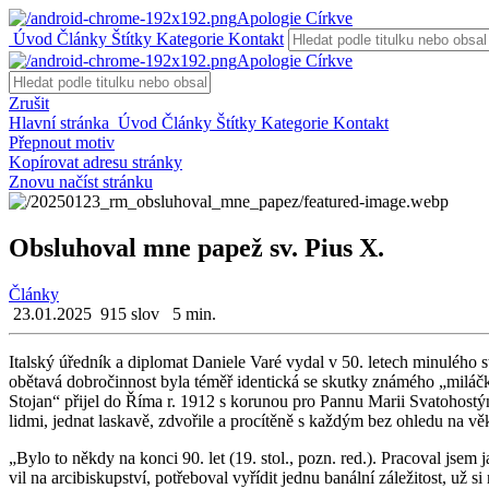
Apologie Církve
Úvod
Články
Štítky
Kategorie
Kontakt
Apologie Církve
Zrušit
Hlavní stránka
Úvod
Články
Štítky
Kategorie
Kontakt
Přepnout motiv
Kopírovat adresu stránky
Znovu načíst stránku
Obsluhoval mne papež sv. Pius X.
Články
23.01.2025
915 slov
5 min.
Ital­ský úřed­ník a di­plo­mat Da­nie­le Varé vydal v 50. le­tech mi­nu­lé­h
obě­ta­vá dob­ro­čin­nost byla téměř iden­tic­ká se skut­ky zná­mé­ho „mi­láč­k
Sto­jan“ při­jel do Říma r. 1912 s ko­ru­nou pro Pannu Marii Sva­to­hostýn­sk
lidmi, jed­nat las­ka­vě, zdvo­ři­le a pro­cí­tě­ně s kaž­dým bez ohle­du na v
„Bylo to někdy na konci 90. let (19. stol., pozn. red.). Pra­co­val jsem jak
vil na ar­ci­bis­kup­ství, po­tře­bo­val vy­ří­dit jednu ba­nál­ní zá­le­ži­tost,