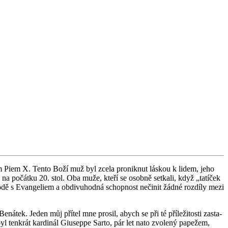
vět­cem Piem X. Tento Boží muž byl zcela pro­nik­nut lás­kou k lidem, jeho
na na po­čát­ku 20. stol. Oba muže, kteří se osob­ně se­tka­li, když „ta­tí­ček
dě s Evan­ge­li­em a ob­di­vu­hod­ná schop­nost ne­či­nit žádné roz­dí­ly mezi
tek. Jeden můj pří­tel mne pro­sil, abych se při té pří­le­ži­tos­ti za­sta­
a, byl ten­krát kar­di­nál Giusep­pe Sarto, pár let nato zvo­le­ný pa­pe­žem,