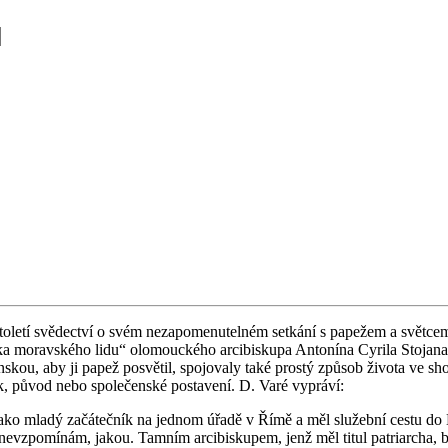
o sto­le­tí svě­dec­tví o svém ne­za­po­me­nu­tel­ném se­tká­ní s pa­pe­žem a s
a mo­rav­ské­ho lidu“ olo­mouc­ké­ho ar­ci­bis­ku­pa An­to­ní­na Cyri­la Sto­ja­
ou, aby ji papež po­svě­til, spo­jo­va­ly také pros­tý způ­sob ži­vo­ta ve sho
ěk, původ nebo spo­le­čen­ské po­sta­ve­ní. D. Varé vy­prá­ví:
o mladý za­čá­teč­ník na jed­nom úřadě v Římě a měl slu­žeb­ní cestu do Be­ná­
 už si ne­vzpo­mí­nám, jakou. Tam­ním ar­ci­bis­ku­pem, jenž měl titul pa­tri­ar­ch