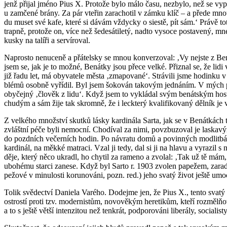
jenž při­jal jméno Pius X. Pro­to­že bylo málo času, ne­zby­lo, než se vy­pra­
u za­mče­né brány. Za pár vte­řin za­ra­cho­til v zámku klíč – a přede mn
du muset své kafe, které si dávám vždyc­ky o sies­tě, pít sám.‘ Právě totiž
trap­ně, pro­to­že on, více než še­de­sá­ti­le­tý, nadto vy­so­ce po­sta­ve­ný,
kus­ky na ta­lí­ři a ser­ví­ro­val.
Na­pros­to ne­nu­ce­ně a přá­tel­sky se mnou kon­ver­zo­val: ‚Vy nejste z Be­
jsem se, jak je to možné, Be­nát­ky jsou přece velké. Při­znal se, že lidi ve 
již řadu let, má oby­va­te­le města ‚zma­po­va­né‘. Strá­vi­li jsme ho­din­ku v 
blé­mů osob­ně vy­ří­dil. Byl jsem šo­ko­ván ta­ko­vým jed­ná­ním. V mých pře
oby­čej­ný ‚člo­věk z lidu‘. Když jsem to vy­klá­dal svým be­nát­ským hos­ti­te
chudým a sám žije tak skrom­ně, že i leckterý kva­li­fi­ko­va­ný děl­ník je 
Z vel­ké­ho množ­ství skut­ků lásky kar­di­ná­la Sarta, jak se v Be­nát­kách t
zvlášt­ní péče byli ne­moc­ní. Cho­dí­val za nimi, po­vzbu­zo­val je las­ka­v
do pozd­ních ve­čer­ních hodin. Po ná­vra­tu domů a po­vin­ných mod­lit­bá
kar­di­nál, na měkké mat­ra­ci. Vzal ji tedy, dal si ji na hlavu a vy­ra­zil s
dě­je, který něco ukra­dl, ho chy­til za ra­me­no a zvo­lal: ‚Tak už tě mám, t
ubo­hé­mu star­ci za­ne­se. Když byl Sarto r. 1903 zvo­len pa­pe­žem, za­ra­d
pe­žo­vé v mi­nu­los­ti ko­ru­no­vá­ni, pozn. red.) jeho svatý život ještě umoc
Tolik svě­dec­tví Da­nie­la Varé­ho. Do­dejme jen, že Pius X., tento svatý 
os­t­ros­tí proti tzv. mo­der­nis­tům, no­vo­vě­kým he­re­ti­kům, kteří roz­mělňov
a to s ještě větší in­ten­zi­tou než ten­krát, pod­po­ro­vá­ni li­be­rá­ly, so­ci­a­lis