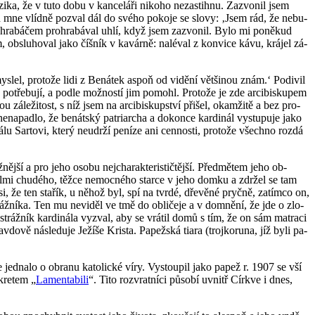
­ka, že v tuto dobu v kan­ce­lá­ři ni­ko­ho ne­za­stih­nu. Za­zvo­nil jsem
d mne vlíd­ně po­zval dál do svého po­ko­je se slovy: ‚Jsem rád, že ne­bu­
­hra­bá­čem pro­hra­bá­val uhlí, když jsem za­zvo­nil. Bylo mi po­ně­kud
ob­slu­ho­val jako číš­ník v ka­vár­ně: na­lé­val z kon­vi­ce kávu, krá­jel zá­
lel, pro­to­že lidi z Be­ná­tek aspoň od vi­dě­ní vět­ši­nou znám.‘ Po­di­vil
o­tře­bu­jí, a podle mož­nos­tí jim po­mohl. Pro­to­že je zde ar­ci­bis­ku­pem
 zá­le­ži­tost, s níž jsem na ar­ci­bis­kup­ství při­šel, oka­mži­tě a bez pro­
­padlo, že be­nát­ský pa­tri­ar­cha a do­kon­ce kar­di­nál vy­stu­pu­je jako
 Sar­to­vi, který ne­u­dr­ží pe­ní­ze ani cen­nos­ti, pro­to­že všech­no rozdá
j­ší a pro jeho osobu nej­cha­rak­te­ris­tič­těj­ší. Před­mě­tem jeho ob­
il velmi chudé­ho, těžce ne­moc­né­ho star­ce v jeho domku a zdr­žel se tam
že ten sta­řík, u něhož byl, spí na tvrdé, dře­vě­né pryč­ně, za­tím­co on,
áž­ní­ka. Ten mu ne­vi­děl ve tmě do ob­li­če­je a v do­mně­ní, že jde o zlo­
 stráž­ník kar­di­ná­la vy­zval, aby se vrá­til domů s tím, že on sám mat­ra­ci
 ná­sle­du­je Je­ží­še Kris­ta. Pa­pež­ská tiara (troj­ko­ru­na, jíž byli pa­
d­na­lo o obra­nu ka­to­lic­ké víry. Vy­stou­pil jako papež r. 1907 se vší
kre­tem „
La­men­ta­bi­li
“. Tito roz­vrat­ní­ci pů­so­bí uvnitř Církve i dnes,