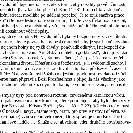
Hlavy do údů ta­jem­né­ho Těla, ale k tomu, aby do­sáh­ly pravé účin­nos­ti,
 chle­ba jí a z ka­li­chu pije;“ (1 Kor. 11,28). Proto cír­kev struč­ně a
ní stře­da, mod­lit­ba po udě­le­ní po­pel­ce). Je to totiž sna­ži­vá práce
i“ (De pra­e­desti­nati­o­ne sanc­to­rum, 31). Je však třeba po­zna­me­nat,
­ři­ly jej v sebe a od­stra­ni­ly vše, co může brá­nit účin­nos­ti to­ho­to po­kr­
ohli do­sáh­nout věčné spásy.
livu, který prou­dí z Hlavy do údů, byla by bez­po­chy­by za­vr­že­ní­hod­ná
n proto, aby je po­zved­ly k ne­bes­ké­mu Otci, aby je spa­si­tel­ně po­vzbu­
u neje­nom hojny nej­vyš­ší chvá­ly, po­ně­vadž od­krý­va­jí ne­bez­pe­čí du­
 Pravá zbož­nost, na­zva­ná An­děl­ským uči­te­lem „od­da­nost“, která je zá­klad­
po­ctě (Srv. sv. Tomáš, A., Summa Theol., 2-2 q. a.1.) - má za­po­tře­bí
ko­na­lé­mu ži­vo­tu. Křes­ťan­ské ná­bo­žen­ství, je-li svě­do­mi­tě za­cho­vá­
á­ní ro­zu­mu a dříve než se zrodí v duši touha a před­se­vze­tí za­svě­tit
 člo­vě­ka, vzne­še­nost Bo­ží­ho ma­jestá­tu, po­vin­nost pod­da­nos­ti vůči
kte­rou nám při­pra­vi­la Boží Pro­zře­tel­nost a při­po­ji­la nás všech­ny jako
oz­bou­ře­né­ho ne­zří­ze­ný­mi tou­ha­mi, je velmi pro­spěš­né, aby nás do­
s­ly byly pod kon­t­ro­lou ro­zu­mu, osví­ce­né­mu ka­to­lic­kou vírou,
r­pa­la osví­ce­ní a bož­skou sílu, které po­tře­bu­je; a aby byli lidem vždy
 „vy jste Kris­to­vi a Kris­tus Boží“. (Srv. 1. Kor. 3,23). Všech­no tedy musí
z naší bož­ské Hlavy: „Máme tedy, brat­ři, pro krev Kris­to­vu dů­vě­ru, že
ké (máme) vzne­še­né­ho ve­lek­ně­ze, který spra­vu­je dům Boží. Při­stu­
y­zná­ní své na­dě­je …, Snaž­me se, abychom jeden dru­hé­ho po­vzbu­zo­va­
řes­ťan­ských při­ká­zá­ní, při­pra­vu­je a za­bez­pe­ču­je cestu ke své kněž­