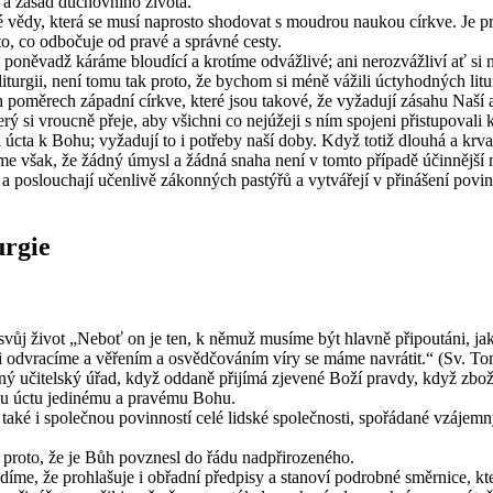
y a zásad du­chov­ní­ho ži­vo­ta.
é vědy, která se musí na­pros­to sho­do­vat s moud­rou nau­kou církve. Je prot
to, co od­bo­ču­je od pravé a správ­né cesty.
po­ně­vadž kárá­me blou­dí­cí a kro­tí­me od­váž­li­vé; ani ne­roz­váž­li­ví ať si n
i­tur­gii, není tomu tak proto, že bychom si méně vá­ži­li úcty­hod­ných li­tur­gi
o­mě­rech zá­pad­ní církve, které jsou ta­ko­vé, že vy­ža­du­jí zá­sa­hu Naší au­
ý si vrouc­ně přeje, aby všich­ni co nej­ú­že­ji s ním spo­je­ni při­stu­po­va­li k
á úcta k Bohu; vy­ža­du­jí to i po­tře­by naší doby. Když totiž dlou­há a kr­va­vá
í­me však, že žádný úmysl a žádná snaha není v tomto pří­pa­dě účin­něj­ší n
a po­slou­cha­jí učen­li­vě zá­kon­ných pas­tý­řů a vy­tvá­ře­jí v při­ná­še­ní po­v
r­gie
be i svůj život „Neboť on je ten, k němuž mu­sí­me být hlav­ně při­pou­tá­ni, 
os­ti od­vra­cí­me a vě­ře­ním a osvěd­čo­vá­ním víry se máme na­vrá­tit.“ (Sv
ný uči­tel­ský úřad, když od­da­ně při­jí­má zje­ve­né Boží prav­dy, když zbo
nou úctu je­di­né­mu a pra­vé­mu Bohu.
aké i spo­leč­nou po­vin­nos­tí celé lid­ské spo­leč­nos­ti, spo­řá­da­né vzá­jem­ný­
tě proto, že je Bůh po­vzne­sl do řádu nad­při­ro­ze­né­ho.
­me, že pro­hla­šu­je i ob­řad­ní před­pi­sy a sta­no­ví po­drob­né směr­ni­ce,