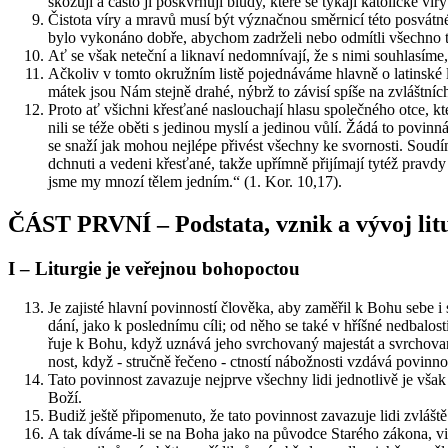
ško­zu­jí a často ji po­sk­vrňují bludy, které se tý­ka­jí ka­to­lic­ké vír
Čis­to­ta víry a mravů musí být vý­znač­nou směr­ni­cí této po­svát­n
bylo vy­ko­ná­no dobře, abychom za­dr­že­li nebo od­mít­li všech­no 
Ať se však ne­teč­ní a lik­na­ví ne­do­mní­va­jí, že s nimi sou­hla­sí­me, 
Ač­ko­liv v tomto okruž­ním listě po­jed­ná­vá­me hlav­ně o la­tin­ské l
má­tek jsou Nám stej­ně drahé, nýbrž to zá­vi­sí spíše na zvlášt­ních p
Proto ať všich­ni křes­ťa­né na­slou­cha­jí hlasu spo­leč­né­ho otce, kter
ni­li se téže oběti s je­di­nou myslí a je­di­nou vůlí. Žádá to po­vin­n
se snaží jak mohou nej­lé­pe při­vést všech­ny ke svor­nos­ti. Sou­d
dchnu­ti a ve­de­ni křes­ťa­né, takže upřím­ně při­jí­ma­jí tytéž prav­dy 
jsme my mnozí tělem jed­ním.“ (1. Kor. 10,17).
ČÁST PRVNÍ – Pod­sta­ta, vznik a vývoj li­tu
I – Li­tur­gie je ve­řej­nou bo­ho­po­ctou
Je za­jis­té hlav­ní po­vin­nos­tí člo­vě­ka, aby za­mě­řil k Bohu se
dá­ní, jako k po­sled­ní­mu cíli; od něho se také v hříš­né ne­dba­l
řu­je k Bohu, když uzná­vá jeho svr­cho­va­ný ma­jestát a svr­cho­va­
nost, když - struč­ně ře­če­no - ctnos­tí ná­bož­nos­ti vzdá­vá po­vin­
Tato po­vin­nost za­va­zu­je nej­pr­ve všech­ny lidi jed­not­li­vě je však t
Boží.
Budiž ještě při­po­me­nu­to, že tato po­vin­nost za­va­zu­je lidi zvláš­
A tak dí­vá­me-li se na Boha jako na pů­vod­ce Staré­ho zá­ko­na, vi­dí