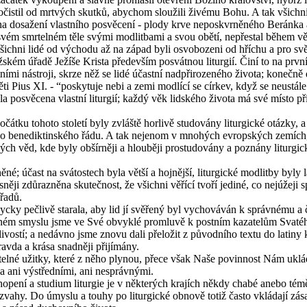
­til od mrtvých skut­ků, abychom slou­ži­li ži­vé­mu Bohu. A tak všich­ni lid
 do­sa­že­ní vlast­ní­ho po­svě­ce­ní - plody krve ne­po­sk­vr­ně­né­ho Be­rán­ka
vém smr­tel­ném těle svými mod­lit­ba­mi a svou obětí, ne­pře­stal během věků
ich­ni lidé od vý­cho­du až na západ byli osvo­bo­ze­ni od hří­chu a pro svě­d
ž­ském úřadě Je­ží­še Kris­ta pře­de­vším po­svát­nou li­tur­gií. Činí to na prv­
í­mi ná­stro­ji, skrze něž se lidé účast­ní nad­při­ro­ze­né­ho ži­vo­ta; ko­neč­n
ě­ti Pius XI. - “po­sky­tu­je nebi a zemi mod­lí­cí se cír­kev, když se ne­u­st
la po­svě­ce­na vlast­ní li­tur­gií; každý věk lid­ské­ho ži­vo­ta má své místo
át­ku to­ho­to sto­le­tí byly zvláš­tě hor­li­vě stu­do­vá­ny li­tur­gic­ké otáz­k
v­né­ho be­ne­dik­tin­ské­ho řádu. A tak neje­nom v mno­hých ev­rop­ských ze­míc
ných věd, kde byly ob­šír­ně­ji a hlou­bě­ji pro­stu­do­vá­ny a po­zná­ny li­tur­
é; účast na svá­tos­tech byla větší a hoj­něj­ší, li­tur­gic­ké mod­lit­by byly la
ě­ji zdů­raz­ně­na sku­teč­nost, že všich­ni vě­ří­cí tvoří je­di­né, co nej­ú­že­
řa­dů.
c­ky peč­li­vě sta­ra­la, aby lid jí svě­ře­ný byl vy­cho­vá­ván k správ­né­mu a č
tej­ném smys­lu jsme ve Své ob­vyk­lé pro­mluvě k post­ním ka­za­te­lům Sva­té­
r­li­vos­tí; a ne­dáv­no jsme znovu dali pře­lo­žit z pů­vod­ní­ho textu do la­ti­n
av­da a krása snad­ně­ji při­jí­má­ny.
i­tel­né užit­ky, které z něho ply­nou, přece však Naše po­vin­nost Nám uklá­dá,
la ani vý­střed­ní­mi, ani ne­správ­ný­mi.
o­cho­pe­ní a stu­di­um li­tur­gie je v ně­kte­rých kra­jích někdy chabé anebo t
z­va­hy. Do úmys­lu a touhy po li­tur­gic­ké ob­no­vě totiž často vklá­da­jí zá