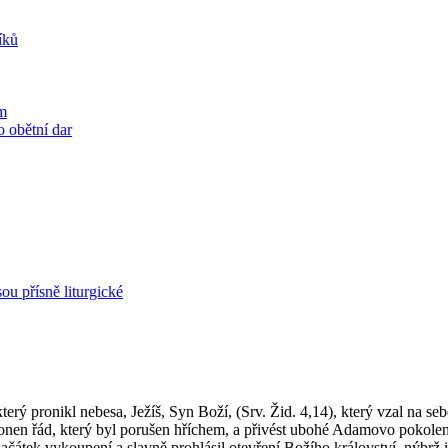
íků
em
o obětní dar
sou přísně liturgické
ý pro­ni­kl ne­be­sa, Ježíš, Syn Boží, (Srv. Žid. 4,14), který vzal na sebe dílo
m onen řád, který byl po­ru­šen hří­chem, a při­vést ubohé Ada­mo­vo po­ko­le­n
čá­tek vy­kou­pe­ní a slav­ně pro­hlá­sil ote­vře­ní Bo­ží­ho krá­lov­ství, nýbrž 