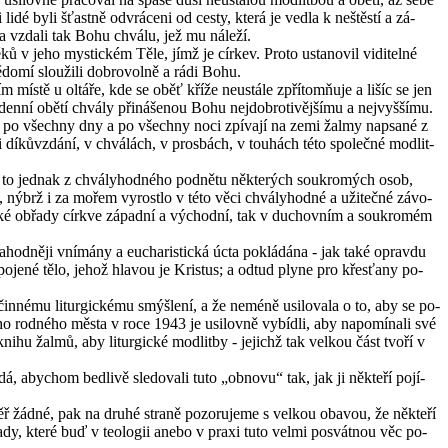
é byli šťast­ně od­vrá­ce­ni od cesty, která je vedla k ne­štěs­tí a zá­
 a vzda­li tak Bohu chvá­lu, jež mu ná­le­ží.
 v jeho mystic­kém Těle, jímž je cír­kev. Proto usta­no­vil vi­di­tel­né
o­mí slou­ži­li dob­ro­vol­ně a rádi Bohu.
ním místě u ol­tá­ře, kde se oběť kříže ne­u­stá­le zpří­tomňuje a lišíc se jen
ě denní obětí chvá­ly při­ná­še­nou Bohu nej­dob­ro­ti­věj­ší­mu a nej­vyš­ší­mu.
á­le po všech­ny dny a po všech­ny noci zpí­va­jí na zemi žalmy na­psa­né z
 při dí­kůvzdá­ní, v chválách, v prosbách, v tou­hách této spo­leč­né mod­lit­
y, a to jed­nak z chvá­ly­hod­né­ho pod­ně­tu ně­kte­rých sou­kro­mých osob,
h, nýbrž i za mořem vy­rost­lo v této věci chvá­ly­hod­né a uži­teč­né zá­vo­
gic­ké ob­řa­dy církve zá­pad­ní a vý­chod­ní, tak v du­chov­ním a sou­kro­mém
­hod­ně­ji vní­má­ny a eu­cha­ris­tic­ká úcta po­klá­dá­na - jak také oprav­du
ji spo­je­né tělo, jehož hla­vou je Kris­tus; a odtud plyne pro křes­ťa­ny po­
in­né­mu li­tur­gic­ké­mu smýš­le­ní, a že nemé­ně usi­lo­va­la o to, aby se po­
ho rod­né­ho města v roce 1943 je usi­lov­ně vy­bíd­li, aby na­po­mí­na­li své
y knihu žalmů, aby li­tur­gic­ké mod­lit­by - je­jichž tak vel­kou část tvoří v
 abychom bed­li­vě sle­do­va­li tuto „ob­no­vu“ tak, jak ji ně­kte­ří po­jí­
éměř žádné, pak na druhé stra­ně po­zo­ru­je­me s vel­kou oba­vou, že ně­kte­ří
­sa­dy, které buď v te­o­lo­gii anebo v praxi tuto velmi po­svát­nou věc po­