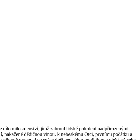
 mi­lo­sr­den­ství, jímž za­hr­nul lid­ské po­ko­le­ní nad­při­ro­ze­ný­mi
í, na­ka­že­né dě­dič­nou vinou, k ne­bes­ké­mu Otci, prv­ní­mu po­čát­ku a
i usi­lov­ně pra­co­val na spáse duší ne­u­stá­lou mod­lit­bou a obětí, až sebe