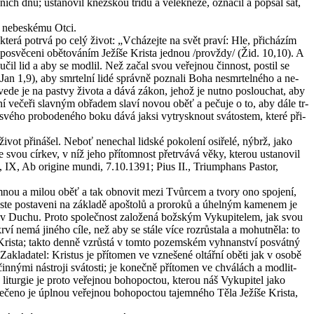
ních dnů; usta­no­vil kněž­skou třídu a ve­lek­ně­ze, ozna­čil a po­psal šat,
 ne­bes­ké­mu Otci.
erá po­tr­vá po celý život: „Vchá­zej­te na svět praví: Hle, při­chá­zím
vě­ce­ni obě­to­vá­ním Je­ží­še Kris­ta jed­nou /pro­vždy/ (Žid. 10,10). A
čil lid a aby se mod­lil. Než začal svou ve­řej­nou čin­nost, postil se
Jan 1,9), aby smr­tel­ní lidé správ­ně po­zna­li Boha ne­smr­tel­né­ho a ne­
e, vede je na pas­tvy ži­vo­ta a dává zákon, jehož je nutno po­slou­chat, aby
ní ve­če­ři slav­ným ob­řa­dem slaví novou oběť a pe­ču­je o to, aby dále tr­
ze svého pro­bo­de­né­ho boku dává jaksi vy­trysk­nout svá­tos­tem, které při­
ivot při­ná­šel. Neboť ne­ne­chal lid­ské po­ko­le­ní osi­ře­lé, nýbrž, jako
u cír­kev, v níž jeho pří­tom­nost pře­tr­vá­vá věky, kte­rou usta­no­vil
fác, IX, Ab ori­gi­ne mundi, 7.10.1391; Pius II., Tri­um­phans Pas­tor,
­jem­nou a milou oběť a tak ob­no­vit mezi Tvůr­cem a tvory ono spo­je­ní,
 Jste po­sta­ve­ni na zá­kla­dě apoš­to­lů a pro­ro­ků a úhel­ným ka­me­nem je
v Duchu. Proto spo­leč­nost za­lo­že­ná bož­ským Vy­ku­pi­te­lem, jak svou
 nemá ji­né­ho cíle, než aby se stále více roz­růs­ta­la a mo­hut­ně­la: to
o Kris­ta; takto denně vzrůs­tá v tomto po­zem­ském vy­hnan­ství po­svát­ný
­kla­da­tel: Kris­tus je pří­to­men ve vzne­še­né ol­tář­ní oběti jak v osobě
n­ný­mi ná­stro­ji svá­tos­ti; je ko­neč­ně pří­to­men ve chválách a mod­lit­
­gie je proto ve­řej­nou bo­ho­po­ctou, kte­rou náš Vy­ku­pi­tel jako
e­no je úpl­nou ve­řej­nou bo­ho­po­ctou ta­jem­né­ho Těla Je­ží­še Kris­ta,