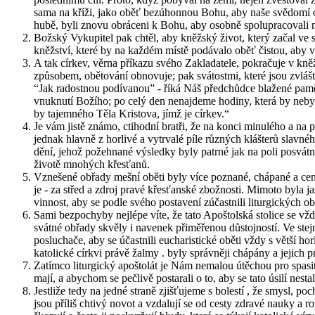
sama na kříži, jako oběť bez­ú­hon­nou Bohu, aby naše svě­do­mí očis
hubě, byli znovu ob­rá­ce­ni k Bohu, aby osob­ně spo­lu­pra­co­va­li na
Bož­ský Vy­ku­pi­tel pak chtěl, aby kněž­ský život, který začal ve s
kněž­ství, které by na kaž­dém místě po­dá­va­lo oběť čis­tou, aby vš
A tak cír­kev, věrna pří­ka­zu svého Za­kla­da­te­le, po­kra­ču­je v kně
způ­so­bem, obě­to­vá­ní ob­no­vu­je; pak svá­tost­mi, které jsou zvlášt­n
“Jak ra­dost­nou po­dí­va­nou” - říká Náš před­chůd­ce bla­že­né pa­m
vnuk­nu­tí Bo­ží­ho; po celý den ne­na­jde­me ho­di­ny, která by ne­by­
by ta­jem­né­ho Těla Kris­to­va, jímž je cír­kev.“
Je vám jistě známo, cti­hod­ní brat­ři, že na konci mi­nu­lé­ho a na po­č
jed­nak hlav­ně z hor­li­vé a vy­tr­va­lé píle růz­ných kláš­te­rů sla
dě­ní, jehož po­žeh­na­né vý­sled­ky byly pa­tr­né jak na poli po­svát­
ži­vo­tě mno­hých křes­ťa­nů.
Vzne­še­né ob­řa­dy mešní oběti byly více po­zna­né, chá­pa­né a ce­ně­n
je - za střed a zdroj pravé křes­ťan­ské zbož­nos­ti. Mi­mo­to byla jas­n
vin­nost, aby se podle svého po­sta­ve­ní zú­čast­ni­li li­tur­gic­kých ob­
Sami bez­po­chy­by nej­lé­pe víte, že tato Apoš­tolská sto­li­ce se vždy
svát­né ob­řa­dy skvě­ly i na­ve­nek při­mě­ře­nou dů­stoj­nos­tí. Ve s
po­slu­cha­če, aby se účast­ni­li eu­cha­ris­tic­ké oběti vždy s větší ho
ka­to­lic­ké církvi právě žalmy . byly správ­ně­ji chá­pá­ny a je­jich pr
Za­tím­co li­tur­gic­ký apoš­to­lát je Nám ne­ma­lou útě­chou pro spa­s
ma­jí, a abychom se peč­li­vě po­sta­ra­li o to, aby se tato úsilí ne­sta­
Jestli­že tedy na jedné stra­ně zjiš­ťu­je­me s bo­les­tí , že smysl, p
jsou pří­liš chti­vý novot a vzda­lu­jí se od cesty zdra­vé nauky a ro