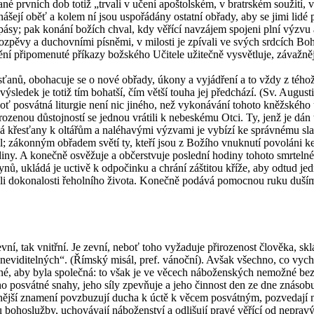
­ťa­né prv­ních dob totiž „tr­va­li v učení apoš­tolském, v bra­tr­ském sou­ži­
­ná­še­jí oběť a kolem ní jsou uspo­řá­dá­ny ostat­ní ob­řa­dy, aby se jimi lidé
 spásy; pak ko­ná­ní bo­žích chval, kdy vě­ří­cí na­vzá­jem spo­je­ni plní výzv
­lo­zpěvy a du­chov­ní­mi pís­ně­mi, v mi­los­ti je zpí­va­li ve svých srd­cích 
í při­po­me­nu­té pří­ka­zy bož­ské­ho Uči­te­le uži­teč­ně vy­svět­lu­je, zá­važ­něj
křes­ťa­nů, obo­ha­cu­je se o nové ob­řa­dy, úkony a vy­já­d­ře­ní a to vždy z
ůstu: vý­sle­dek je totiž tím bo­hat­ší, čím větší touha jej před­chá­zí. (Sv. A
oť po­svát­ná li­tur­gie není nic ji­né­ho, než vy­ko­ná­vá­ní to­ho­to kněž­ské
ro­ze­nou dů­stoj­nos­tí se jed­nou vrá­ti­li k ne­bes­ké­mu Otci. Ty, jenž je dán 
lá křes­ťa­ny k ol­tá­řům a na­lé­ha­vý­mi vý­zva­mi je vy­bí­zí ke správ­né­mu sl
r­nil; zá­kon­ným ob­řa­dem světí ty, kteří jsou z Bo­ží­ho vnuk­nu­tí po­vo­lá­n
o­di­ny. A ko­neč­ně osvě­žu­je a ob­čer­stvu­je po­sled­ní ho­di­ny to­ho­to smr­te
 synů, uklá­dá je ucti­vě k od­po­čin­ku a chrá­ní zášti­tou kříže, aby odtud je
h­li do­ko­na­los­ti ře­hol­ní­ho ži­vo­ta. Ko­neč­ně po­dá­vá po­moc­nou ruku
ní, tak vnitř­ní. Je zevní, neboť toho vy­ža­du­je při­ro­ze­nost člo­vě­ka, skl
cí ne­vi­di­tel­ných“. (Řím­ský misál, pref. vá­noč­ní). Avšak všech­no, co vy­chá
nutné, aby byla spo­leč­ná: to však je ve vě­cech ná­bo­žen­ských ne­mož­né be
ho po­svát­né snahy, jeho síly zpevňuje a jeho čin­nost den ze dne zná­so­bu­je
vněj­ší zna­me­ní po­vzbu­zu­jí ducha k úctě k věcem po­svát­ným, po­zve­da­jí
bou bo­ho­služ­by, ucho­vá­va­jí ná­bo­žen­ství a od­li­šu­jí pravé vě­ří­cí od ne­pr