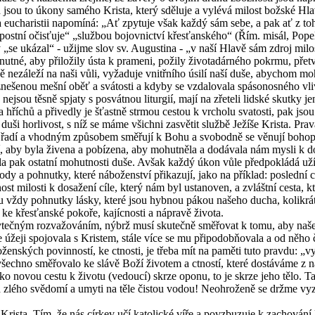
okud jsou to úkony sa­mé­ho Kris­ta, který sdě­lu­je a vy­lé­vá mi­lost bož­ské 
 eu­cha­ris­tii na­po­mí­ná: „Ať zpy­tu­je však každý sám sebe, a pak ať z toho
ní očis­ťu­je“ „služ­bou bo­jov­nic­tví křes­ťan­ské­ho“ (Řím. misál, Po­pe­leč­
 „se uká­zal“ - užijme slov sv. Au­gusti­na - „v naší Hlavě sám zdroj mi­los­t
é, aby při­lo­ži­ly ústa k pra­me­ni, po­ži­ly ži­vo­ta­dár­né­ho po­kr­mu, pře­tvo
 ne­zá­le­ží na naši vůli, vy­ža­du­je vnitř­ní­ho úsilí naší duše, abychom m
vzne­še­nou mešní oběť a svá­tos­ti a kdyby se vzda­lo­va­la spá­so­nos­né­ho v
ou těsně spja­ty s po­svát­nou li­tur­gií, mají na zře­te­li lid­ské skut­ky je
a hříchů a při­ved­ly je šťast­ně str­mou ces­tou k vr­cho­lu sva­tos­ti, pak jso
jí v duši hor­li­vost, s níž se máme všich­ni za­svě­tit služ­bě Je­ží­še Kris­ta.
ě řadí a vhod­ným způ­so­bem smě­řu­jí k Bohu a svo­bod­ně se vě­nu­jí bo­ho­
í, aby byla ži­ve­na a po­bí­ze­na, aby mo­hut­ně­la a do­dá­va­la nám mysli k do­
a­la pak ostat­ní mo­hut­nos­ti duše. Avšak každý úkon vůle před­po­klá­dá uží­v
a po­hnut­ky, které ná­bo­žen­ství při­ka­zu­jí, jako na pří­klad: po­sled­ní cíl
ut­nost mi­los­ti k do­sa­že­ní cíle, který nám byl usta­no­ven, a zvlášt­ní cesta, 
ou vždy po­hnut­ky lásky, které jsou hyb­nou pákou na­še­ho ducha, ko­li­krát r
o ke křes­ťan­ské po­ko­ře, ka­jíc­nos­ti a ná­pra­vě ži­vo­ta.
­ným roz­va­žo­vá­ním, nýbrž musí sku­teč­ně smě­řo­vat k tomu, aby naše smy
e úžeji spo­jo­va­la s Kris­tem, stále více se mu při­po­dobňovala a od něho če
­bo­žen­ských po­vin­nos­tí, ke ctnos­ti, je třeba mít na pa­mě­ti tuto prav­du:
y všech­no smě­řo­va­lo ke slávě Boží ži­vo­tem a ctnos­tí, které do­stá­vá­me 
ako novou cestu k ži­vo­tu (ve­dou­cí) skrze oponu, to je skrze jeho tělo. Ta
od zlého svě­do­mí a umyti na těle čis­tou vodou! Ne­o­hro­že­ně se držme v
s­ta. Tím, že nás cír­kev učí ka­to­lic­ké víře a po­vzbu­zu­je k za­cho­vá­ní k