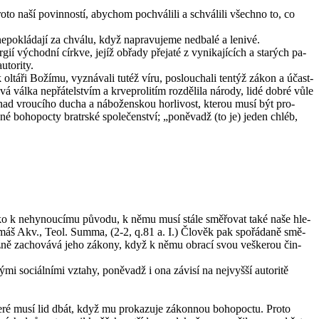
o naší po­vin­nos­tí, abychom po­chvá­li­li a schvá­li­li všech­no to, co
e­po­klá­da­jí za chvá­lu, když na­pra­vu­je­me ne­dba­lé a le­ni­vé.
í vý­chod­ní církve, jejíž ob­řa­dy pře­ja­té z vy­ni­ka­jí­cích a sta­rých pa­
to­ri­ty.
 ol­tá­ři Bo­ží­mu, vy­zná­va­li tutéž víru, po­slou­cha­li ten­týž zákon a účast­
 válka ne­přá­tel­stvím a kr­vepro­li­tím roz­dě­li­la ná­ro­dy, lidé dobré vůle
ad vrou­cí­ho ducha a ná­bo­žen­skou hor­li­vost, kte­rou musí být pro­
in­né bo­ho­po­cty bra­tr­ské spo­le­čen­ství; „po­ně­vadž (to je) jeden chléb,
jako k ne­hy­nou­cí­mu pů­vo­du, k němu musí stále smě­řo­vat také naše hle­
. Tomáš Akv., Teol. Summa, (2-2, q.81 a. I.) Člo­věk pak spo­řá­da­ně smě­
ž­ně za­cho­vá­vá jeho zá­ko­ny, když k němu ob­ra­cí svou veš­ke­rou čin­
mi so­ci­ál­ní­mi vzta­hy, po­ně­vadž i ona zá­vi­sí na nej­vyš­ší au­to­ri­tě
 které musí lid dbát, když mu pro­ka­zu­je zá­kon­nou bo­ho­po­ctu. Proto