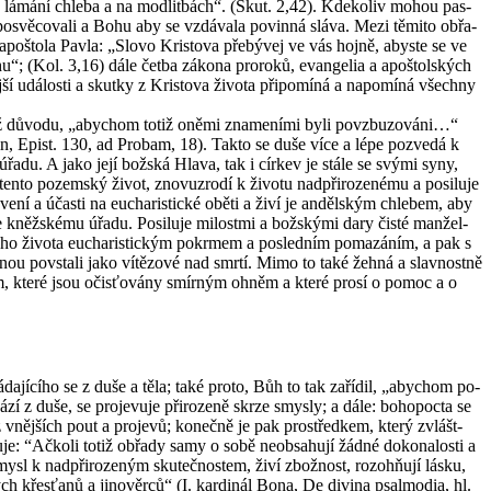
tí, v lámá­ní chle­ba a na mod­lit­bách“. (Skut. 2,42). Kde­ko­liv mohou pas­
 po­svě­co­va­li a Bohu aby se vzdá­va­la po­vin­ná sláva. Mezi tě­mi­to ob­řa­
u apoš­to­la Pavla: „Slovo Kris­to­va pře­bý­vej ve vás hojně, abys­te se ve
Bohu“; (Kol. 3,16) dále četba zá­ko­na pro­ro­ků, evan­ge­lia a apoš­tolských
­ší udá­los­ti a skut­ky z Kris­to­va ži­vo­ta při­po­mí­ná a na­po­mí­ná všech­ny
 téhož dů­vo­du, „abychom totiž oněmi zna­me­ní­mi byli po­vzbu­zo­vá­ni…“
u­gustin, Epist. 130, ad Pro­bam, 18). Takto se duše více a lépe po­zve­dá k
­ho úřadu. A jako její bož­ská Hlava, tak i cír­kev je stále se svými syny,
tento po­zem­ský život, zno­vuzro­dí k ži­vo­tu nad­při­ro­ze­né­mu a po­si­lu­je
a­ve­ní a účas­ti na eu­cha­ris­tic­ké oběti a živí je an­děl­ským chle­bem, aby
i ke kněž­ské­mu úřadu. Po­si­lu­je mi­lost­mi a bož­ský­mi dary čisté man­žel­
l­né­ho ži­vo­ta eu­cha­ris­tic­kým po­kr­mem a po­sled­ním po­ma­zá­ním, a pak s
d­nou po­vsta­li jako ví­tě­zo­vé nad smrtí. Mimo to také žehná a slav­nost­ně
 duším, které jsou očis­ťo­vá­ny smír­ným ohněm a které prosí o pomoc a o
á­da­jí­cí­ho se z duše a těla; také proto, Bůh to tak za­ří­dil, „abychom po­
­zí z duše, se pro­je­vu­je při­ro­ze­ně skrze smys­ly; a dále: bo­ho­po­cta se
z vněj­ších pout a pro­je­vů; ko­neč­ně je pak pro­střed­kem, který zvlášt­
: “Ač­ko­li totiž ob­řa­dy samy o sobě ne­ob­sa­hu­jí žádné do­ko­na­los­ti a
 mysl k nad­při­ro­ze­ným sku­teč­nos­tem, živí zbož­nost, rozohňují lásku,
a­vých křes­ťa­nů a ji­no­věr­ců“ (I. kar­di­nál Bona, De di­vi­na psal­mo­dia, hl.