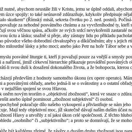
tiž nutné, abychom ne­u­stá­le žili v Kris­tu, jemu se úplně od­da­li, abych
em úzce spo­ji­ly: to také ne­ú­nav­ně zdů­razňuje, kdy­ko­liv před­pi­su­je ně­j
se stalo skut­kem“ (Řím­ský misál, se­kre­ta čtvrt­ku po 2. ned. post­ní). Po­čí
r po­va­žu­je za ne­hod­né po­svát­né­ho chrá­mu a za vy­vr­že­ní­hod­né ty, kteř
pe­ču­jí svou věč­nou spásu, ač­ko­liv ze svých srdcí ne­vy­ko­ře­ni­li za­sta­ra­
svou úctu a lásku; snažně si přeje, aby zá­stu­py lidu po při­kla­du pa­cho­lat,
o pů­vod­ce všeho dob­ro­di­ní chva­lo­zpěvy a dí­ků­či­ně­ním; aby s je­jich rtů
moc jeho mi­lo­srd­né lásky a jeho moci; anebo jako Petr na hoře Tábor sebe a v
­lu po­svát­né li­tur­gie ti, kteří ji po­va­žu­jí pouze za vněj­ší a smys­ly po­
na­ří­ze­ní, jimiž cír­kev­ní hi­e­rar­chie při­ka­zu­je pro­vá­dě­ní po­svát­ných o
tí-li svou duši k do­sa­že­ní do­ko­na­lé­ho ži­vo­ta, a že bo­ho­po­cta, kte­ro
o­chá­ze­jí pře­de­vším z hod­no­ty sa­mot­né­ho úkonu (ex opere ope­ra­to). Máme
­mi a po­svát­ný­mi ob­řa­dy, anebo jedná-li se o svá­tos­ti­ny a o ostat­ní ob­řa­d
 v nej­už­ším spo­je­ní se svou Hla­vou.
t k oněm novým te­o­ri­ím o „ob­jek­tiv­ní zbož­nos­ti“, která ve snaze o zdů­raz­ně
 zmen­šit anebo úplně po­mi­nout „zbož­nost sub­jek­tiv­ní“ či osob­ní.
, ne­po­chyb­ně po­kra­ču­je dílo na­še­ho vy­kou­pe­ní a při­vlastňuje se nám je
vě­cu­je. Mají tedy ob­jek­tiv­ní moc, jíž sku­teč­ně dá­va­jí naším duším účast
s­tí Hlavy a utvo­ři­ly z ní jaksi úkon celé spo­leč­nos­ti. Z těch­to hlu­bo­ký
iv ohle­du „osob­ní­ho“ či „sub­jek­tiv­ní­ho“; a proto se do­mní­va­jí, že se mo
ůže být kaž­dé­mu zřej­mé, že zá­vě­ry o dvo­jím druhu zbož­nos­ti jsou na­pr