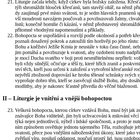
Li­tur­gie za­ča­la tehdy, když cír­kev byla bož­sky za­lo­že­na. Křes
tý­ři shro­máž­dit hlou­ček křes­ťa­nů, tam sta­vě­jí oltář, na němž při
dy za­u­jí­ma­jí prvé místo svá­tos­ti, to je sedm hlav­ních pra­me­nů
vší moud­ros­ti na­vzá­jem po­u­čo­va­li a po­vzbu­zo­va­li žalmy, chva
listů; ko­neč­ně ho­mi­lie či ká­zá­ní, v němž před­sta­ve­ný shro­máž­dě­n
pří­tom­né vhod­ný­mi na­po­me­nu­tí­mi a pří­kla­dy.
Bo­ho­po­cta se uspo­řá­dá­vá a roz­ví­jí podle okol­nos­tí a po­třeb 
po­zna­li do­sa­že­ný po­krok a za­tou­ži­li tím hor­li­vě­ji po jeho r
Bohu a kněž­ství Je­ží­še Kris­ta je ne­u­stá­le v toku času činné, neb
jim po­má­há a po­vzbu­zu­je k sva­tos­ti, aby oz­do­be­ni touto nad­při­
je mocí Ducha sva­té­ho v boji proti ne­smi­ři­tel­né­mu ne­pří­te­li: vo
byli vždy sil­něj­ší; očis­ťu­je a těší ty, které hřích zra­nil a po­sk­v
ství těch, kteří jsou ur­če­ni k za­lo­že­ní a vy­tvo­ře­ní křes­ťan­ské r
nej­vět­ší zbož­nos­tí do­pro­vá­zí ke hrobu tě­les­né schrán­ky svých
vy­pro­šu­je dobro těm, kteří se za­svě­cu­jí služ­bě Bohu, aby do­sá
mod­lit­by, aby je na­ko­nec šťast­ně při­ved­la do věčné bla­že­nos­ti.
II – Li­tur­gie je vnitř­ní a vněj­ší bo­ho­po­ctou
Veš­ke­rá bo­ho­po­cta, kte­rou cír­kev vzdá­vá Bohu, musí být jak zev
zná­va­jí­ce Boha vi­di­tel­ně, jím byli uchva­co­vá­ni k mi­lo­vá­ní vě
týká nejen jed­not­liv­ců, nýbrž i lid­ské spo­leč­nos­ti, a proto je 
ním způ­so­bem osvět­lu­je jed­no­tu ta­jem­né­ho Těla, roz­hojňuje je
sva­tos­ti, přece jsou vněj­ší­mi ná­bo­žen­ský­mi úkony, které jako 
zvět­šu­jí víru, po­si­lu­jí od­da­nost, po­u­ču­jí pros­tý lid, jsou oz­do­