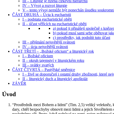
III – Liturgie je řízena církevní hierarchií
IV – Vývoj a rozvoj liturgie
V – tento vývoj nemůže být ponechán úsudku soukromn
ČÁST DRUHÁ – Úcta k eucharistii
I – podstata eucharistické oběti
II – účast věřících na eucharistické oběti
a) pokud ji přinášejí společně s kněz
b) pokud musí sami sebe obětovat jak
c) prostředky, jak podnítit tuto účast
III – přijímání nejsvětější svátosti
IV – úcta nejsvětější svátosti
ČÁST TŘETÍ – „Božské oficium“ a liturgický rok
I – Božské oficium
II – okruh tajemství v liturgickém roku
III – svátky svatých
ČÁST ČTVRTÁ – Pastýřské směrnice
I – živě se doporučují i ostatní druhy zbožnosti, které nej
II – liturgický duch a liturgický apoštolát
ZÁVĚR
Úvod
“Pro­střed­ník mezi Bohem a lidmi” (Tim. 2,5) ve­li­ký ve­lek­něz, kter
dary, chtěl bez­po­chy­by ob­no­vit mezi lidmi a je­jich Stvo­ři­te­le
po­sled­ní­mu cíli. Proto, když po­bý­val na zemi, nejen zvěs­to­val za­