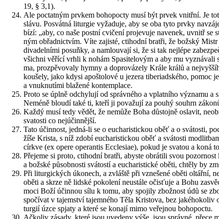
19, § 3,1).
Ale po­ctat­ným prv­kem bo­ho­po­cty musí být prvek vnitř­ní. Je to
slávu. Po­svát­ná li­tur­gie vy­ža­du­je, aby se oba tyto prvky na­vzá­j
bí­zí: „aby, co naše post­ní cvi­če­ní pro­je­vu­je na­ve­nek, uvnitř 
ným ob­řad­nic­tvím. Víte za­jis­té, cti­hod­ní brat­ři, že bož­ský Mist
di­va­del­ní­mi posuňky, a na­mlou­va­jí si, že si tak nej­lé­pe za­bez­
všich­ni vě­ří­cí vrhli k nohám Spa­si­te­lo­vým a aby mu vy­zná­va­li 
ma, pro­zpě­vo­va­ly hymny a do­pro­vá­ze­ly Krále králů a nej­vyš­ší­h
kou­še­ly, jako kdysi apoš­to­lo­vé u je­ze­ra ti­be­ri­a­d­ské­ho, po
a vnuk­nu­tí­mi bla­že­né kon­tem­pla­ce.
Proto se úplně od­chy­lu­jí od správ­né­ho a vplat­ní­ho vý­zna­mu a smys
Nemé­ně blou­dí také ti, kteří ji po­va­žu­jí za pouhý sou­hrn zá­ko­nů a 
Každý musí tedy vědět, že ne­mů­že Boha dů­stoj­ně osla­vit, ne­ob­rá­
sva­tos­ti co nej­ú­čin­něj­ší.
Tato účin­nost, jedná-li se o eu­cha­ris­tic­kou oběť a o svá­tos­ti, p
ží­še Kris­ta, s níž zdobí eu­cha­ris­tic­kou oběť a svá­tos­ti mod­lit­ba
církve (ex opere ope­ran­tis Eccle­si­ae), pokud je sva­tou a koná to
Pře­je­me si proto, cti­hod­ní brat­ři, abys­te ob­rá­ti­li svou po­zor­nos
a bož­ské pů­sob­nos­ti svá­tos­tí a eu­cha­ris­tic­ké oběti, chtě­ly by
Při li­tur­gic­kých úko­nech, a zvláš­tě při vzne­še­né oběti ol­tář­ní
oběti a skrze ně lid­ské po­ko­le­ní ne­u­stá­le očis­ťu­je a Bohu za­s
moci Boží účin­nou sílu k tomu, aby spo­ji­ly zbož­nost údů se zbož­no
spo­čí­vat v ta­jem­ství ta­jem­né­ho Těla Kris­to­va, bez ja­ké­ho­ko­l
tur­gií úzce spja­ty a které se ko­na­jí mimo ve­řej­nou bo­ho­po­ctu.
Ač­ko­liv zá­sa­dy, které jsou uve­de­ny výše, jsou správ­né, přece m