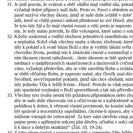
Je jistě prav­da, že svá­tos­ti a oběť ol­tář­ní mají vnitř­ní sílu, p
vy­ža­du­jí dobré pří­pra­vy naší duše. Proto sv. Pavel s ohle­dem na
jasně na­zý­vá všech­ny úkony, jimiž se naše duše zvláš­tě v době post­
údů, které se chtě­jí po­mo­ci mi­los­ti při­mknout ke své Hlavě, aby
že tyto údy žijí a že mají vlast­ní rozum a vůli; proto je na­pros­to nutn
mu. Je tedy nutno po­tvr­dit, že dílo vy­kou­pe­ní, které samo o sobě
Kdyby sou­kro­má a vnitř­ní zbož­nost jed­not­liv­ců za­ne­dbá­va­la 
a ne­plod­ná. Když však všech­ny snahy a úkony zbož­nos­ti, které nejs
di­ly k po­ká­ní a k svaté bázni Boží a aby je vy­trh­ly lá­ká­ní světa 
chov­ní­ho ži­vo­ta, po­si­lu­jí nás k zís­ká­vá­ní ctnos­tí a roz­mno­žu­
ním úko­nem ctnos­ti ná­bož­nos­ti, - tímto úko­nem se lidé správ­n
me­di­ta­ce o nad­při­ro­ze­ných sku­teč­nos­tech a du­chov­ních cvi­če­n
vá­no, vy­ža­du­je pře­de­vším, aby se vůle za­svě­ti­la Bohu a ovlá­d
se obětí věč­né­mu Bohu, je na­pros­to nutné, aby člo­věk znal dů­vo­dy 
Stvo­ři­te­li, ne­vy­čer­pa­tel­né po­kla­dy, jimiž nás chce obo­ha­tit, n
údy jed­no­ho Těla k Je­ží­ši Kris­tu - Hlavě. Pro­to­že to však nejs
ja­lo spa­si­tel­né roz­jí­má­ní o Boží spra­ve­dl­nos­ti a tak nás při­ved­l
Všech­ny tyto úvahy nesmí být prázd­nou při­po­mín­kou nebo zby­teč
aby se naše duše zba­vo­va­la vin a očis­ťo­va­la se a kaž­do­den­ně s
po­bíd­kou k dobru, k věr­nos­ti vlast­ní po­vin­nos­ti, ke ko­ná­ní ná
být správ­ně a te­o­cen­t­ric­ky uspo­řá­dá­no, chce­me-li opra­vu, ab
mů­že­me vstou­pit do ve­lesva­ty­ně. Ta krev nám ote­vře­la vstup j
puj­me proto s upřím­ným srd­cem plni dů­vě­ry, očis­tě­ni v srdci 
li k lásce a dob­rým skut­kům!“ (Žid. 10, 19-24).
Z toho plyne sou­lad a vy­rov­na­nost údů v ta­jem­ném Těle Je­ží­še Kri