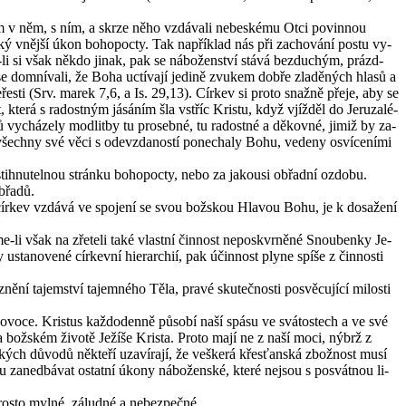
om v něm, s ním, a skrze něho vzdá­va­li ne­bes­ké­mu Otci po­vin­nou
a­ký vněj­ší úkon bo­ho­po­cty. Tak na­pří­klad nás při za­cho­vá­ní postu vy­
­ná-li si však někdo jinak, pak se ná­bo­žen­ství stává bez­du­chým, prázd­
í se do­mní­va­li, že Boha uctí­va­jí je­di­ně zvu­kem dobře zla­dě­ných hlasů a
lé neřes­ti (Srv. marek 7,6, a Is. 29,13). Cír­kev si proto snažně přeje, aby se
 která s ra­dost­ným já­sá­ním šla vstříc Kris­tu, když vjíž­děl do Je­ruza­lé­
 vy­chá­ze­ly mod­lit­by tu pro­seb­né, tu ra­dost­né a dě­kov­né, jimiž by za­
šech­ny své věci s ode­vzda­nos­tí po­ne­cha­ly Bohu, ve­de­ny osví­ce­ní­mi
stih­nu­tel­nou strán­ku bo­ho­po­cty, nebo za ja­kousi ob­řad­ní oz­do­bu.
b­řa­dů.
u cír­kev vzdá­vá ve spo­je­ní se svou bož­skou Hla­vou Bohu, je k do­sa­že­ní
-li však na zře­te­li také vlast­ní čin­nost ne­po­sk­vr­ně­né Snou­ben­ky Je­
y usta­no­ve­né cír­kev­ní hi­e­rar­chií, pak účin­nost plyne spíše z čin­nos­ti
­ní ta­jem­ství ta­jem­né­ho Těla, pravé sku­teč­nos­ti po­svě­cu­jí­cí mi­los­ti
ho ovoce. Kris­tus kaž­do­den­ně pů­so­bí naší spásu ve svá­tos­tech a ve své
 na bož­ském ži­vo­tě Je­ží­še Kris­ta. Proto mají ne z naší moci, nýbrž z
ch dů­vo­dů ně­kte­ří uza­ví­ra­jí, že veš­ke­rá křes­ťan­ská zbož­nost musí
hou za­ne­dbá­vat ostat­ní úkony ná­bo­žen­ské, které nejsou s po­svát­nou li­
os­to mylné, zá­lud­né a ne­bez­peč­né.