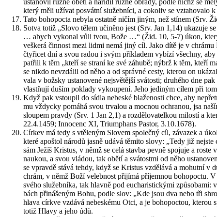
usta­no­vil různé oběti a na­ří­dil různé ob­řa­dy, podle nichž se měly
který měli uží­vat po­svát­ní slu­žeb­ní­ci, a co­ko­liv se vzta­ho­va­lo 
Tato bo­ho­po­cta ne­by­la ostat­ně ničím jiným, než stí­nem (Srv. Ž
Sotva totiž „Slovo tělem uči­ně­no jest (Srv. Jan 1,14) uka­zu­je s
… abych vy­ko­nal vůli tvou, Bože …“ (Žid. 10, 5-7) úkon, který bud
veš­ke­rá čin­nost mezi lidmi nemá jiný cíl. Jako dítě je v chrá­mu
čty­ři­cet dní a svou radou i svým pří­kla­dem vy­bí­zí všech­ny, aby 
pa­t­ři­li k těm „kteří se stra­ní ke své zá­hubě; nýbrž k těm, kteří 
se nikdo ne­vzdá­lil od něho a od správ­né cesty, kte­rou on uká­zal,
va­la v bož­sky usta­no­ve­né nej­svě­těj­ší svá­tos­ti; dru­hé­ho dne
vlastňují duším po­kla­dy vy­kou­pe­ní. Jeho je­di­ným cílem při tom 
Když pak vstou­pil do sídla ne­bes­ké bla­že­nos­ti chce, aby ne­pře­tr­
mu vždyc­ky po­má­há svou tr­va­lou a moc­nou ochra­nou, jsa naším 
slou­pem prav­dy (Srv. 1 Jan 2,1) a roz­dě­lo­va­tel­kou mi­los­tí a kt
22.4.1459; In­no­cenc XI, Tri­um­phans Pas­tor, 3.10.1678).
Cír­kev má tedy s vtě­le­ným Slo­vem spo­leč­ný cíl, zá­va­zek a úkol
které apoš­tol ná­ro­dů jasně udává tě­mi­to slovy: „Tedy již nejste ci­
sám Ježíš Kris­tus, v němž se celá stav­ba pevně spo­ju­je a roste v
nau­kou, a svou vlá­dou, tak obětí a svá­tost­mi od něho usta­no­ve­n
se vprav­dě stává tehdy, když se Kris­tus vzdě­lá­vá a mo­hut­ní v du
chrám, v němž Boží ve­leb­nost při­jí­má pří­jem­nou bo­ho­po­ctu. V k
svého slu­žeb­ní­ka, tak hlav­ně pod eu­cha­ris­tic­ký­mi způ­so­ba­mi: 
bách při­ná­še­ným Bohu, podle slov: „Kde jsou dva nebo tři shro­má
hlava církve vzdá­vá ne­bes­ké­mu Otci, a je bo­ho­po­ctou, kte­rou spo
totiž Hlavy a jeho údů.