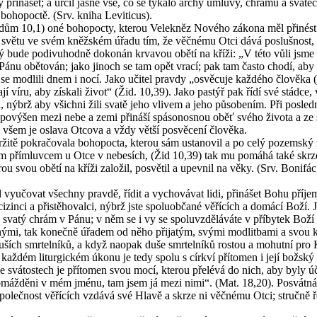
 při­ná­šet; a určil jasně vše, co se tý­ka­lo archy úmlu­vy, chrá­mu a svá­teč­
k bo­ho­po­ctě. (Srv. kniha Le­vi­ticus).
idům 10,1) oné bo­ho­po­cty, kte­rou Ve­lek­něz No­vé­ho zá­ko­na měl při­nést
e světu ve svém kněž­ském úřadu tím, že věč­né­mu Otci dává po­sluš­nost, kt
e po­di­vu­hod­ně do­ko­nán kr­va­vou obětí na kříži: „V této vůli jsme po­s
 Pánu obě­to­ván; jako ji­noch se tam opět vrací; pak tam často chodí, aby u
se mod­li­li dnem i nocí. Jako uči­tel prav­dy „osvě­cu­je kaž­dé­ho člo­vě­ka (
mají víru, aby zís­ka­li život“ (Žid. 10,39). Jako pas­týř pak řídí své stád­c
 nýbrž aby všich­ni žili svatě jeho vli­vem a jeho pů­so­be­ním. Při po­sled­
 pak po­vý­šen mezi nebe a zemi při­ná­ší spá­so­nos­nou oběť svého ži­vo­ta a 
všem je osla­va Ot­co­va a vždy větší po­svě­ce­ní člo­vě­ka.
ži­tě po­kra­čo­va­la bo­ho­po­cta, kte­rou sám usta­no­vil a po celý po­zem­ský ž
přímluv­cem u Otce v ne­be­sích, (Žid 10,39) tak mu po­má­há také skrze svo
e­rou svou obětí na kříži za­lo­žil, po­svě­til a upev­nil na věky. (Srv. Bo­ni­
 vy­u­čo­vat všech­ny prav­dě, řídit a vy­cho­vá­vat lidi, při­ná­šet Bohu pří
zin­ci a při­stě­ho­val­ci, nýbrž jste spo­lu­ob­ča­né vě­ří­cích a do­má­cí Boží.
 svatý chrám v Pánu; v něm se i vy se spo­luvzdě­lá­vá­te v pří­by­tek Boží 
ý­mi, tak ko­neč­ně úřa­dem od něho při­ja­tým, svými mod­lit­ba­mi a svou krví
­ších smr­tel­ní­ků, a když na­o­pak duše smr­tel­ní­ků ros­tou a mo­hut­ní pr
až­dém li­tur­gic­kém úkonu je tedy spolu s církví pří­to­men i její bož­ský Za
ve svá­tos­tech je pří­to­men svou mocí, kte­rou pře­lé­vá do nich, aby byly úči
ž­dě­ni v mém jménu, tam jsem já mezi nimi“. (Mat. 18,20). Po­svát­ná li­tur
­leč­nost vě­ří­cích vzdá­vá své Hlavě a skrze ni věč­né­mu Otci; struč­ně ře­č