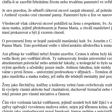
chtě­la-li se za­svě­tit ře­hol­ní­mu ži­vo­tu nebo tr­va­lé­mu pa­nen­ství ve s
Je sice prav­dou, že ně­kte­ří cír­kev­ní ot­co­vé za­u­ja­li obran­ný, až po­hr­d
i Am­brož vy­so­ko cení ctnost­né panny. Pa­nen­ství bylo u žen ve sta­ro­vě­ku
Vše­o­bec­ně však cír­kev­ní ot­co­vé po­hlí­že­li na ženu s re­spek­tem. Sv.
skou matku, je­jímž předob­ra­zem je Panna Maria, a chvá­lí man­žel­ství jako
musí pro­ka­zo­vat a být jí vzo­rem ctnos­tí.
O po­vzne­se­ní ženy se hojně za­slou­žil ma­ri­án­ský kult. Sv. An­selm z
Pannu Marii. Toto po­vě­do­mí vedlo v křes­ťan­ském stře­do­vě­ku k tomu, že
Ani pří­stup ke vzdě­lá­ní nebyl ženám uza­vřen. Ces­tou k němu byly kláš­te
vedla školy pro vzdě­lá­ní dívek. Ty na­hra­zo­va­ly ženám uni­ver­zit­ní vzd
ab­so­lu­to­ri­um práv­nic­ké nebo ar­tis­tic­ké fa­kul­ty, u te­o­lo­gic­ké to 
svými apoš­to­ly a učed­ní­ky pouze muže. Je­di­nou fa­kul­tou, kde mohly ženy 
vá­me s první ženou – uni­ver­zit­ní pro­fe­sor­kou v dě­ji­nách – Tro­tu­lou di R
jako man­žel­ka a matka ro­di­ny, jež měla dle teh­dej­ší men­ta­li­ty jiné po­sl
Ženy jako šlech­tič­ny, kněž­ny a krá­lov­ny velmi často ovlivňovaly roz­ho
lů vy­ví­je­ly vlast­ní ak­ti­vi­tu buď cha­ri­ta­tiv­ní, du­chov­ně for­mač­ní 
ro­ký pro­stor pro vlast­ní ini­ci­a­ti­vu a čin­nost.
Čím více vzrůs­ta­la laic­ká vzdě­la­nost, je­jí­miž no­si­te­li byli lidé ži­jí­cí
zpěvy opě­vu­jí­cí vy­vo­le­nou mu­žo­va srdce, nejen její tě­les­nou krásu, al
chá­pán jako zne­hod­no­ce­ní pravé žen­skosti, kte­rou nej­lé­pe a nej­vý­stiž­