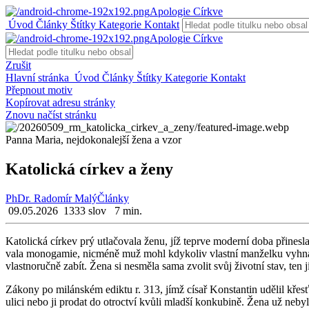
Apologie Církve
Úvod
Články
Štítky
Kategorie
Kontakt
Apologie Církve
Zrušit
Hlavní stránka
Úvod
Články
Štítky
Kategorie
Kontakt
Přepnout motiv
Kopírovat adresu stránky
Znovu načíst stránku
Panna Maria, nejdokonalejší žena a vzor
Katolická církev a ženy
PhDr. Radomír Malý
Články
09.05.2026
1333 slov
7 min.
Ka­to­lic­ká cír­kev prý utla­čo­va­la ženu, jíž te­pr­ve mo­der­ní doba při­nes­la
va­la mo­no­ga­mie, nicmé­ně muž mohl kdy­ko­liv vlast­ní man­žel­ku vy­hnat
vlast­no­ruč­ně zabít. Žena si ne­smě­la sama zvo­lit svůj ži­vot­ní stav, ten j
Zá­ko­ny po mi­lán­ském edik­tu r. 313, jímž císař Kon­stan­tin udě­lil křes­
ulici nebo ji pro­dat do ot­roc­tví kvůli mlad­ší kon­ku­bi­ně. Žena už ne­by­