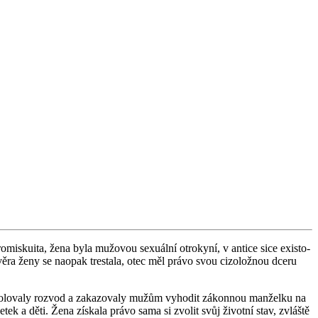
­mis­ku­i­ta, žena byla mu­žo­vou se­xu­ál­ní ot­ro­ky­ní, v an­ti­ce sice exis­to­
vě­ra ženy se na­o­pak tresta­la, otec měl právo svou ci­zo­lož­nou dceru
o­lo­va­ly roz­vod a za­ka­zo­va­ly mužům vy­ho­dit zá­kon­nou man­žel­ku na
tek a děti. Žena zís­ka­la právo sama si zvo­lit svůj ži­vot­ní stav, zvláš­tě