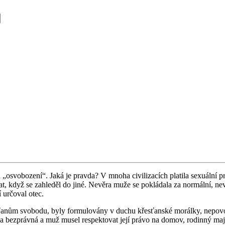
 „osvo­bo­ze­ní“. Jaká je prav­da? V mnoha ci­vi­li­za­cích pla­ti­la se­xu­ál­ní pro
, když se za­hle­děl do jiné. Ne­vě­ra muže se po­klá­da­la za nor­mál­ní, ne­
í ur­čo­val otec.
ťa­nům svo­bo­du, byly for­mu­lo­vá­ny v duchu křes­ťan­ské mo­rál­ky, ne­po­v
la bez­práv­ná a muž musel re­spek­to­vat její právo na domov, ro­din­ný ma­je­