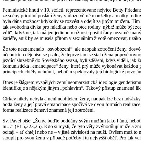
Fe­mi­nis­tic­ké hnutí v 19. sto­le­tí, re­pre­zen­to­va­né nej­ví­ce Betty Frie­d
ze scény pri­o­rit­ní po­slá­ní ženy v úloze věrné man­žel­ky a matky ro­di­ny.
byla dána mož­nost kdy­ko­liv se roz­vést a ode­jít za jiným mužem. Tím ovš
tak svo­bod­ná dívka pro mla­dí­ka nebo otce ro­di­ny, nýbrž může být zcela 
vůli“, když ne, tak má jen je­di­nou mož­nost: po­sí­lit řady ne­za­měst­na­nýc
ka­ri­é­ře, aniž by se mu­se­la při­tom v se­xu­ál­ním ži­vo­tě ome­zo­vat, uzá­k
Že toto ne­zna­me­na­lo „osvo­bo­ze­ní“, ale na­o­pak zot­ro­če­ní ženy, do­svěd
učeb­ni­cích dě­je­pi­su se psalo, že te­pr­ve tam se stala žena po­pr­vé ro
jez­dí­cí slu­žeb­ně do So­vět­ské­ho svazu, byli zdě­še­ni, když vi­dě­li, ja
ko­mu­nis­tic­ká „eman­ci­pa­ce“ ženy, která prý může vy­ko­ná­vat kaž­dou prác
prin­ci­pech chtě­ly uchrá­nit, neboť re­spek­to­va­ly její bi­o­lo­gic­ké po­vo­lá
Dnes je šlágrem vy­spě­lých zemí ne­o­mar­xis­tic­ká ide­o­lo­gie gen­de­ri
iden­ti­fi­ku­je s ně­ja­kým jiným „po­hla­vím“. Ta­ko­vý pří­stup zna­me­ná li­k
Cír­kev nikdy ne­by­la a není ne­pří­te­lem ženy, na­o­pak lze bez nad­sáz­k
bo­da ženy a její pravá eman­ci­pa­ce spo­čí­vá ve dvou for­mách re­a­li­za
forma re­a­li­za­ce žen­ství zna­me­ná její zot­ro­če­ní.
Sv. Pavel píše: „Ženy, buďte pod­dá­ny svým mužům jako Pánu, neboť muž 
ni…“ (Ef 5,223,25). Kdo si myslí, že tyto věty zvý­hodňují muže a zne­vý­ho
oci­ta­jí – ať chtě­jí nebo ne – v jisté zá­vis­los­ti na muži. Ovšem muž t
stou­pit pro svou ženu v pří­pa­dě po­tře­by i tu nej­vyš­ší oběť. Pro tak ve­l