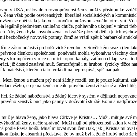
a­no­vou v USA, usi­lo­va­lo o rov­no­práv­nost žen s muži v pří­stu­pu ke vzdě­lá­n
 Žena však podle osví­cen­ských, li­be­rál­ně so­ci­a­lis­tic­kých a ko­mu­nis­t
em se opět stala jako ve sta­ro­vě­ku mu­žo­vou se­xu­ál­ní ot­ro­ky­ní. Vdan
le­gál­ně před­mě­tem smil­né­ho chtí­če, po­hlav­ní­ho uko­je­ní v rámci tře­
h. Aby žena byla „osvo­bo­ze­na“ od zá­tě­že plo­ze­ní dětí a je­jich vý­cho­vy,
o­nil bezbo­žec­ký no­vo­věk po­tra­ty, čímž se vrá­til zpět k bar­bar­ské an­tic­k
­ču­je zá­ko­no­dár­ství po bol­še­vic­ké re­vo­lu­ci v So­vět­ském svazu (ten tak
v­no­práv­nou člen­kou spo­leč­nos­ti, po­ně­vadž mohla vy­ko­ná­vat všech­ny d
k ženy s krom­pá­čem v ruce na ulici kopou ka­ná­ly, za­tím­co chla­pi se na to 
i, již dosud za­stá­val muž. Sa­mo­zřej­mě i tu hru­bou, fy­zic­ky těžce na­má­h
­ní k ma­teř­ství, kte­ré­mu tato tvrdá dřina ne­pro­spí­vá, spíš na­o­pak.
s­mu. Mezi ženou a mužem prý není žádný roz­díl, ten je pouze kul­tur­ní, zá­l
vi­da­ci všeho, co je na ženě a ide­á­lu pra­vé­ho žen­ství krás­né a ušlech­ti­lé
y říci, že žádné ná­bo­žen­ství a žádný ide­o­vý sys­tém v dě­ji­nách ne­po­vz
­ce pra­vé­ho žen­ství: buď jako panny v do­ži­vot­ní služ­bě Bohu a nad­při­
je hlava ženy, jako hlava Církve je Kris­tus… Muži, mi­lu­j­te své man­že
dňují ženy, nečte správ­ně. Muži mají od při­ro­ze­nos­ti sklon k vněj­ší ak
o má podle Pavla horší. Musí mi­lo­vat svou ženu tak, jak „Kris­tus mi­lo­va
i­kou lásku je ab­surd­ní před­sta­va, že by muž byl k ženě hrubý nebo že by ji o