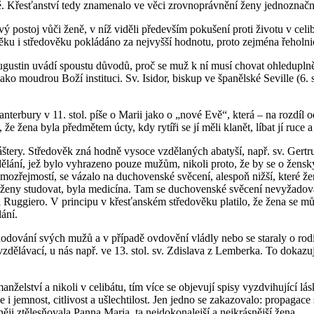
větě. Křes­ťan­ství tedy zna­me­na­lo ve věci zrov­no­práv­ně­ní ženy jed­no­znač
a­vý po­stoj vůči ženě, v níž vi­dě­li pře­de­vším po­ku­še­ní proti ži­vo­tu v ce­
 i stře­do­vě­ku po­klá­dá­no za nej­vyš­ší hod­no­tu, proto zejmé­na ře­hol­ni­ce
 Au­gustin uvádí spous­tu dů­vo­dů, proč se muž k ní musí cho­vat ohle­du­pl­ně 
 moud­rou Boží in­sti­tu­ci. Sv. Isi­dor, bis­kup ve špa­něl­ské Se­ville (6. s
 Can­ter­bu­ry v 11. stol. píše o Marii jako o „nové Evě“, která – na roz­dí
 žena byla před­mě­tem úcty, kdy ry­tí­ři se jí měli kla­nět, líbat jí ruce a c
­ry. Stře­do­věk zná hodně vy­so­ce vzdě­la­ných aba­ty­ší, např. sv. Ger­tru
ě­lá­ní, jež bylo vy­hra­ze­no pouze mužům, ni­ko­li proto, že by se o žen­ských
bylo sa­mo­zřej­mos­tí, se vá­za­lo na du­cho­ven­ské svě­ce­ní, ale­spoň nižší, k
stu­do­vat, byla me­di­cí­na. Tam se du­cho­ven­ské svě­ce­ní ne­vy­ža­do­va­lo.
u­g­gie­ro. V prin­ci­pu v křes­ťan­ském stře­do­vě­ku pla­ti­lo, že žena se může v
á­ní.
­do­vá­ní svých mužů a v pří­pa­dě ovdo­vě­ní vládly nebo se sta­ra­ly o ro­di
nebo vzdě­lá­va­cí, u nás např. ve 13. stol. sv. Zdi­sla­va z Lem­ber­ka. To do­ka
 v man­žel­ství a ni­ko­li v ce­li­bá­tu, tím více se ob­je­vu­jí spisy vy­zdvi­hu­jí
e i jem­nost, cit­li­vost a ušlech­ti­lost. Jen jedno se za­ka­zo­va­lo: pro­pa­
ně­ji ztě­lesňovala Panna Maria, ta nej­do­ko­na­lej­ší a nej­krás­něj­ší žena.