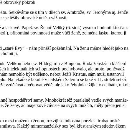
­ně ob­rov­ský po­krok.
li­bá­tu. Se­tká­vá­me se s tím v dí­lech sv. Am­bro­že, sv. Je­ro­ný­ma aj. Jenže
 se tě­ši­ly ob­rov­ské úctě a váž­nos­ti.
a las­ka­vě. Papež sv. Řehoř Ve­li­ký (6. stol.) vy­so­ko hod­no­tí křes­ťan­
tol.), při­po­mí­ná po­vin­nos­ti muže vůči ženě, zejmé­na lásku, kte­rou jí
l od „staré Evy“ – nám při­ná­ší po­žeh­ná­ní. Na ženu máme hle­dět jako na
hrá­nit ji.
­du Ve­li­kou nebo sv. Hil­de­gar­du z Bin­ge­nu. Řada žen­ských kláš­te­rů
 in­te­lek­tu­ál­ních schop­nos­tech po­chy­bo­va­lo, ale proto, po­ně­vadž
teré ženám ne­moh­lo být udě­le­no, neboť Ježíš Kris­tus, sám muž, usta­no­vil
 Na lé­kař­ské fa­kul­tě v ital­ském Sa­ler­nu se také v 11. sto­le­tí se­tká­
zdě­lá­vat a vě­no­vat vědě, ale jako ře­hol­ni­ce ži­jí­cí v ce­li­bá­tu, ni­ko­li
n­né hos­po­dář­ství samy. Mno­ho­krát též pa­ra­lel­ně vedle svých man­že­
­zu­je, že ženy, ač ma­jet­ko­vě zá­vis­lé na svých mu­žích, měly přece jen ši­
­cí lásku mezi mužem a ženou, roz­ví­jí se mi­lost­ná po­ezie a tru­ba­dur­ské
ga­ce smil­stva. Každý mi­mo­man­žel­ský sex byl křes­ťan­ským stře­do­vě­kem