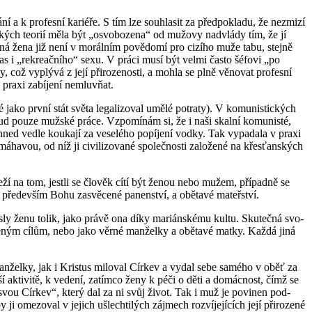
í a k pro­fes­ní ka­ri­é­ře. S tím lze sou­hla­sit za před­po­kla­du, že ne­zmi­zí
ic­kých te­o­rií měla být „osvo­bo­ze­na“ od mu­žo­vy nad­vlá­dy tím, že jí
á žena již není v mo­rál­ním po­vě­do­mí pro ci­zí­ho muže tabu, stej­ně
bas i „re­kre­ač­ní­ho“ sexu. V práci musí být velmi často šé­fo­vi „po
 což vy­plý­vá z její při­ro­ze­nos­ti, a mohla se plně vě­no­vat pro­fes­ní
é praxi za­bí­je­ní ne­mluvňat.
é jako první stát světa le­ga­li­zo­val umělé po­tra­ty). V ko­mu­nis­tic­kých
osud pouze muž­ské práce. Vzpo­mí­nám si, že i naši skal­ní ko­mu­nis­té,
hned vedle kou­ka­jí za ve­se­lé­ho po­pí­je­ní vodky. Tak vy­pa­da­la v praxi
a­vou, od níž ji ci­vi­li­zo­va­né spo­leč­nos­ti za­lo­že­né na křes­ťan­ských
e­ží na tom, jest­li se člo­věk cítí být ženou nebo mužem, pří­pad­ně se
, pře­de­vším Bohu za­svě­ce­né pa­nen­ství, a obě­ta­vé ma­teř­ství.
nes­ly ženu tolik, jako právě ona díky ma­ri­án­ské­mu kultu. Sku­teč­ná svo­
ro­ze­ným cílům, nebo jako věrné man­žel­ky a obě­ta­vé matky. Každá jiná
l­ky, jak i Kris­tus mi­lo­val Cír­kev a vydal sebe sa­mé­ho v oběť za
­ti­vi­tě, k ve­de­ní, za­tím­co ženy k péči o děti a do­mác­nost, čímž se
l svou Cír­kev“, který dal za ni svůj život. Tak i muž je po­vi­nen pod­
me­zo­val v je­jich ušlech­ti­lých zá­jmech roz­ví­je­jí­cích její při­ro­ze­né