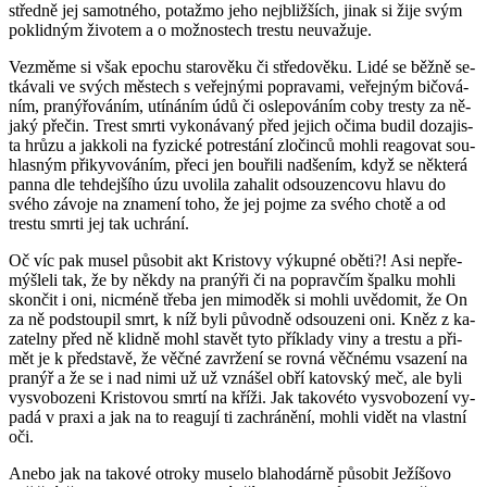
střed­ně jej sa­mot­né­ho, po­taž­mo jeho nej­bliž­ších, jinak si žije svým
po­klid­ným ži­vo­tem a o mož­nos­tech tres­tu ne­u­va­žu­je.
Vez­mě­me si však epo­chu sta­ro­vě­ku či stře­do­vě­ku. Lidé se běžně se­
tká­va­li ve svých měs­tech s ve­řej­ný­mi po­pra­va­mi, ve­řej­ným bi­čo­vá­
ním, pra­ný­řo­vá­ním, utí­ná­ním údů či osle­po­vá­ním coby tres­ty za ně­
ja­ký pře­čin. Trest smrti vy­ko­ná­va­ný před je­jich očima budil do­za­jis­
ta hrůzu a jak­ko­li na fy­zic­ké po­tres­tá­ní zlo­čin­ců mohli re­a­go­vat sou­
hlas­ným při­ky­vo­vá­ním, přeci jen bou­ři­li nad­še­ním, když se ně­kte­rá
panna dle teh­dej­ší­ho úzu uvo­li­la za­ha­lit od­sou­zen­co­vu hlavu do
svého zá­vo­je na zna­me­ní toho, že jej pojme za svého chotě a od
tres­tu smrti jej tak uchrá­ní.
Oč víc pak musel pů­so­bit akt Kris­to­vy vý­kup­né oběti?! Asi ne­pře­
mýš­le­li tak, že by někdy na pra­ný­ři či na po­prav­čím špal­ku mohli
skon­čit i oni, nicmé­ně třeba jen mi­mo­děk si mohli uvě­do­mit, že On
za ně pod­stou­pil smrt, k níž byli pů­vod­ně od­sou­ze­ni oni. Kněz z ka­
za­tel­ny před ně klid­ně mohl sta­vět tyto pří­kla­dy viny a tres­tu a při­
mět je k před­sta­vě, že věčné za­vr­že­ní se rovná věč­né­mu vsa­ze­ní na
pra­nýř a že se i nad nimi už už vzná­šel obří ka­tov­ský meč, ale byli
vy­svo­bo­ze­ni Kris­to­vou smrtí na kříži. Jak ta­ko­vé­to vy­svo­bo­ze­ní vy­
pa­dá v praxi a jak na to re­a­gu­jí ti za­chrá­ně­ní, mohli vidět na vlast­ní
oči.
Anebo jak na ta­ko­vé ot­ro­ky mu­se­lo bla­ho­dár­ně pů­so­bit Je­ží­šo­vo