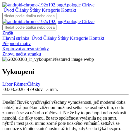
Apologie Církve
Úvod
Články
Štítky
Kategorie
Kontakt
Apologie Církve
Zrušit
Hlavní stránka
Úvod
Články
Štítky
Kategorie
Kontakt
Přepnout motiv
Kopírovat adresu stránky
Znovu načíst stránku
Vykoupení
Libor Rösner
Články
03.03.2026
479 slov
3 min.
Dneš­ní člo­věk vy­u­ží­va­jí­cí všech­ny vy­mo­že­nos­ti, jež mo­der­ní doba
na­bí­zí, má po­ně­kud ztí­že­nou mož­nost se­tkat se osob­ně s tím, co to
zna­me­ná se za ně­ko­ho obě­to­vat. Ne že by to po­cho­pit nebo za­ku­sit
ne­mohl, ale díky tomu, že tato spo­leč­nost vy­těs­ni­la nejen smrt,
nýbrž i trest jaksi mimo zorné pole lid­ské­ho vní­má­ní, se­tká­vá se
namno­ze s tě­mi­to sku­teč­nost­mi až tehdy, když se to týká bez­pro­