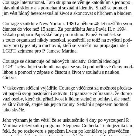
Cou­rage In­ter­nati­o­nal. Tato sku­pi­na se vě­nu­je ka­to­lí­kům s jed­no­po­
hlav­ní­mi sklo­ny a s po­ru­cha­mi se­xu­ál­ní iden­ti­ty. Snaží se po­mo­ci
jim vést řádný he­te­ro­se­xu­ál­ní život a skon­co­vat s hří­chem a blu­dem.
Cou­rage vznik­lo v New Yorku r. 1980 a během 46 let roz­ší­ři­lo svou
čin­nost do více než 15 zemí. Za pon­ti­fi­ká­tu Jana Pavla II. r. 1994
zís­ka­lo pod­po­ru Pa­pež­ské rady pro ro­di­nu. Papež Fran­ti­šek se
s touto or­ga­ni­za­cí nikdy ne­se­tkal, sou­stře­dil se totiž na zvý­še­ní pod­
po­ry pro ty je­zu­i­ty a du­chov­ní, kteří se za­mě­ři­li na pro­pa­ga­ci idejí
LGBT, zejmé­na pro P. Ja­me­se Mar­ti­na.
Cou­rage se distan­cu­je od ta­ko­vých ini­ci­a­tiv. Od­mí­tá ide­o­lo­gii
LGBT schva­lu­jí­cí so­do­mii, na­o­pak se snaží pod­po­řit své členy mod­
lit­bou a po­mo­cí v zá­pa­se o čis­to­tu a život v sou­la­du s nau­kou
Církve.
V tis­ko­vém sdě­le­ní vy­já­d­ři­lo Cou­rage vděč­nost za mož­nost před­sta­
vit pa­pe­ži svoji pas­to­rač­ní ak­ti­vi­tu. Or­ga­ni­za­ce zdů­raz­ni­la, že do­pro­
vá­zí osoby, které cítí při­taž­li­vost k lidem stej­né­ho po­hla­ví, ale snaží
se žít v čis­to­tě, stej­ně tak je­jich ro­di­ny. Se­tká­ní s pa­pe­žem hod­no­tí
jako skvě­lé.
Jeho vý­znam je tím větší, že se usku­teč­ni­lo 4 dny po vy­stou­pe­ní P.
Mar­ti­na v te­le­viz­ním pro­gra­mu Ste­phe­na Col­ber­ta. Tento je­zu­i­ta tam
řekl, že po roz­ho­vo­ru s pa­pe­žem Lvem po kon­klá­ve je pře­svěd­čen