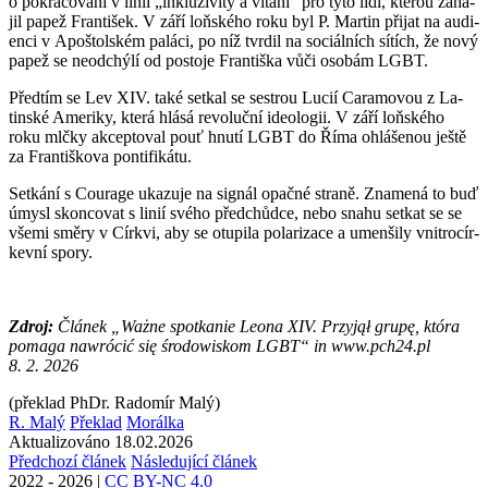
o po­kra­čo­vá­ní v linii „in­klu­zi­vi­ty a ví­tá­ní“ pro tyto lidi, kte­rou za­há­
jil papež Fran­ti­šek. V září loňského roku byl P. Mar­tin při­jat na au­di­
en­ci v Apoš­tolském pa­lá­ci, po níž tvr­dil na so­ci­ál­ních sí­tích, že nový
papež se ne­od­chý­lí od po­sto­je Fran­tiš­ka vůči oso­bám LGBT.
Před­tím se Lev XIV. také se­tkal se sestrou Lucií Ca­ra­mo­vou z La­
tin­ské Ame­ri­ky, která hlásá re­vo­luč­ní ide­o­lo­gii. V září loňského
roku mlčky ak­cep­to­val pouť hnutí LGBT do Říma ohlá­še­nou ještě
za Fran­tiš­ko­va pon­ti­fi­ká­tu.
Se­tká­ní s Cou­rage uka­zu­je na sig­nál opač­né stra­ně. Zna­me­ná to buď
úmysl skon­co­vat s linií svého před­chůd­ce, nebo snahu se­tkat se se
všemi směry v Církvi, aby se otu­pi­la po­la­ri­za­ce a umen­ši­ly vni­t­ro­cír­
kev­ní spory.
Zdroj:
Člá­nek „Ważne spotka­nie Leona XIV. Przyjął grupę, która
po­ma­ga nawrócić się śro­dowiskom LGBT“ in www.​pch24.​pl
8. 2. 2026
(překlad PhDr. Radomír Malý)
R. Malý
Překlad
Morálka
Aktualizováno 18.02.2026
Předchozí článek
Následující článek
2022 - 2026
|
CC BY-NC 4.0