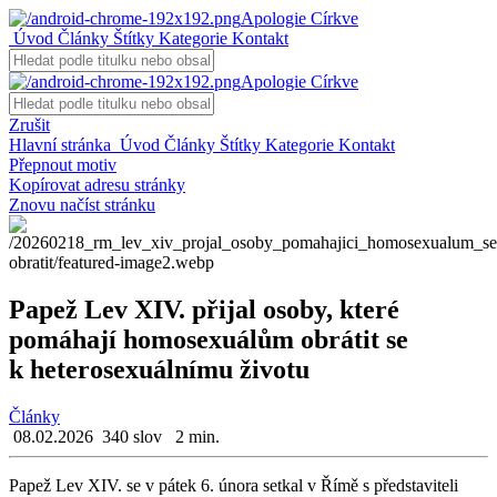
Apologie Církve
Úvod
Články
Štítky
Kategorie
Kontakt
Apologie Církve
Zrušit
Hlavní stránka
Úvod
Články
Štítky
Kategorie
Kontakt
Přepnout motiv
Kopírovat adresu stránky
Znovu načíst stránku
Papež Lev XIV. přijal osoby, které
pomáhají homosexuálům obrátit se
k heterosexuálnímu životu
Články
08.02.2026
340 slov
2 min.
Papež Lev XIV. se v pátek 6. února se­tkal v Římě s před­sta­vi­te­li