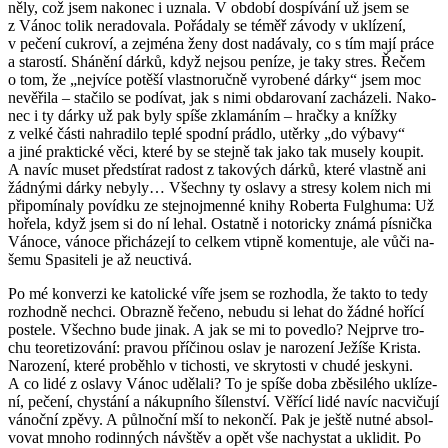
ně­ly, což jsem na­ko­nec i uzna­la. V ob­do­bí do­spí­vá­ní už jsem se
z Vánoc tolik ne­ra­do­va­la. Po­řá­da­ly se téměř zá­vo­dy v uklí­ze­ní,
v pe­če­ní cuk­ro­ví, a zejmé­na ženy dost na­dá­va­ly, co s tím mají práce
a sta­ros­tí. Shá­ně­ní dárků, když nejsou pe­ní­ze, je taky stres. Řečem
o tom, že „nej­ví­ce po­tě­ší vlast­no­ruč­ně vy­ro­be­né dárky“ jsem moc
ne­vě­ři­la – sta­či­lo se po­dí­vat, jak s nimi ob­da­ro­va­ní za­chá­ze­li. Na­ko­
nec i ty dárky už pak byly spíše zkla­má­ním – hrač­ky a kníž­ky
z velké části na­hra­di­lo teplé spod­ní prádlo, utěr­ky „do vý­ba­vy“
a jiné prak­tic­ké věci, které by se stej­ně tak jako tak mu­se­ly kou­pit.
A navíc muset před­stí­rat ra­dost z ta­ko­vých dárků, které vlast­ně ani
žád­ný­mi dárky ne­by­ly… Všech­ny ty osla­vy a stre­sy kolem nich mi
při­po­mí­na­ly po­víd­ku ze stej­no­jmen­né knihy Ro­ber­ta Ful­ghu­ma: Už
ho­ře­la, když jsem si do ní lehal. Ostat­ně i no­to­ric­ky známá pís­nič­ka
Vá­no­ce, vá­no­ce při­chá­ze­jí to cel­kem vtip­ně ko­men­tu­je, ale vůči na­
še­mu Spa­si­te­li je až ne­u­cti­vá.
Po mé kon­ver­zi ke ka­to­lic­ké víře jsem se roz­hod­la, že takto to tedy
roz­hod­ně ne­chci. Ob­raz­ně ře­če­no, ne­bu­du si lehat do žádné ho­ří­cí
po­ste­le. Všech­no bude jinak. A jak se mi to po­ved­lo? Nej­pr­ve tro­
chu te­o­re­ti­zo­vá­ní: pra­vou pří­či­nou oslav je na­ro­ze­ní Je­ží­še Kris­ta.
Na­ro­ze­ní, které pro­běh­lo v ti­chos­ti, ve skry­tos­ti v chudé jes­ky­ni.
A co lidé z osla­vy Vánoc udě­la­li? To je spíše doba zbě­si­lé­ho uklí­ze­
ní, pe­če­ní, chys­tá­ní a ná­kup­ní­ho ší­len­ství. Vě­ří­cí lidé navíc na­cvi­ču­jí
vá­noč­ní zpěvy. A půl­noč­ní mší to ne­kon­čí. Pak je ještě nutné ab­sol­
vo­vat mnoho ro­din­ných ná­vštěv a opět vše na­chys­tat a ukli­dit. Po