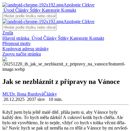
Apologie Církve
Úvod
Články
Štítky
Kategorie
Kontakt
Apologie Církve
Zrušit
Hlavní stránka
Úvod
Články
Štítky
Kategorie
Kontakt
Přepnout motiv
Kopírovat adresu stránky
Znovu načíst stránku
Jak se nezbláznit z přípravy na Vánoce
MUDr. Ilona Burdová
Články
20.12.2025
2037 slov
10 min.
Když jsem byla ještě malé dítě, přála jsem si, aby Vá­no­ce byly
každý den. To bych měla dárků! A cuk­ro­ví kolik bych chtě­la. Ale
bylo mi vy­svět­le­no, že to nejde, vždyť co bych s to­li­ka věcmi dě­la­
la? Navíc bych se pak už ne­mě­la na co těšit a Vá­no­ce by mi ze­všed­