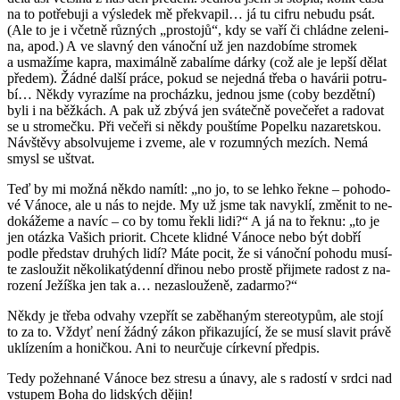
na to po­tře­bu­ji a vý­sle­dek mě pře­kva­pil… já tu cifru ne­bu­du psát.
(Ale to je i včet­ně růz­ných „pro­sto­jů“, kdy se vaří či chlád­ne ze­le­ni­
na, apod.) A ve slav­ný den vá­noč­ní už jen na­zdo­bí­me stro­mek
a usma­ží­me kapra, ma­xi­mál­ně za­ba­lí­me dárky (což ale je lepší dělat
pře­dem). Žádné další práce, pokud se ne­jed­ná třeba o ha­vá­rii po­tru­
bí… Někdy vy­ra­zí­me na pro­cház­ku, jed­nou jsme (coby bezdět­ní)
byli i na běž­kách. A pak už zbývá jen svá­teč­ně po­ve­če­řet a ra­do­vat
se u stro­meč­ku. Při ve­če­ři si někdy pouš­tí­me Po­pel­ku na­za­ret­skou.
Ná­vštěvy ab­sol­vu­je­me i zveme, ale v ro­zum­ných me­zích. Nemá
smysl se uštvat.
Teď by mi možná někdo na­mí­tl: „no jo, to se lehko řekne – po­ho­do­
vé Vá­no­ce, ale u nás to nejde. My už jsme tak na­vyklí, změ­nit to ne­
do­ká­že­me a navíc – co by tomu řekli lidi?“ A já na to řeknu: „to je
jen otáz­ka Va­šich pri­o­rit. Chce­te klid­né Vá­no­ce nebo být dobří
podle před­stav dru­hých lidí? Máte pocit, že si vá­noč­ní po­ho­du mu­sí­
te za­slou­žit ně­ko­li­ka­tý­den­ní dři­nou nebo pros­tě při­jme­te ra­dost z na­
ro­ze­ní Je­žíška jen tak a… ne­za­slou­že­ně, za­dar­mo?“
Někdy je třeba od­va­hy vze­přít se za­bě­ha­ným ste­re­o­ty­pům, ale stojí
to za to. Vždyť není žádný zákon při­ka­zu­jí­cí, že se musí sla­vit právě
uklí­ze­ním a ho­nič­kou. Ani to ne­u­r­ču­je cír­kev­ní před­pis.
Tedy po­žeh­na­né Vá­no­ce bez stre­su a únavy, ale s ra­dos­tí v srdci nad
vstu­pem Boha do lid­ských dějin!