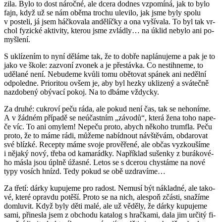
zi­la. Bylo to dost ná­roč­né, ale dcera dodnes vzpo­mí­ná, jak to bylo
fajn, když už se nám oběma tro­chu ule­vi­lo, jak jsme byly spolu
v po­ste­li, já jsem háč­ko­va­la an­dě­líč­ky a ona vy­ší­va­la. To byl tak vr­
chol fy­zic­ké ak­ti­vi­ty, kte­rou jsme zvládly… na úklid ne­by­lo ani po­
myš­le­ní.
S uklí­ze­ním to nyní dě­lá­me tak, že to dobře na­plá­nu­je­me a pak je to
jako ve škole: za­zvo­ní zvo­nek a je pře­stáv­ka. Co ne­stih­ne­me, to
udě­la­né není. Ne­bu­de­me kvůli tomu obě­to­vat spá­nek ani ne­děl­ní
od­po­led­ne. Pri­o­ri­tou ovšem je, aby byl hezky ukli­ze­ný a svá­teč­ně
na­zdo­be­ný obý­va­cí pokoj. Na to dbáme vždyc­ky.
Za druhé: cuk­ro­ví peču ráda, ale pokud není čas, tak se ne­ho­ní­me.
A v žád­ném pří­pa­dě se ne­ú­čast­ním „zá­vo­dů“, která žena toho na­pe­
če víc. To ani omy­lem! Ne­pe­ču proto, abych ně­ko­ho trum­fla. Peču
proto, že to máme rádi, mů­že­me na­bíd­nout ná­vště­vám, ob­da­ro­vat
své blíz­ké. Re­cep­ty máme svoje pro­vě­ře­né, ale občas vy­zkou­ší­me
i ně­ja­ký nový, třeba od ka­ma­rád­ky. Na­pří­klad su­šen­ky z bu­rá­ko­vé­
ho másla jsou úplně úžas­né. Letos se s dce­rou chys­tá­me na nové
typy vosích hnízd. Tedy pokud se obě uzdra­ví­me…
Za třetí: dárky ku­pu­je­me pro ra­dost. Ne­mu­sí být ná­klad­né, ale ta­ko­
vé, které oprav­du po­tě­ší. Proto se na nich, ale­spoň zčás­ti, sna­ží­me
do­mlu­vit. Když byly děti malé, ale už vě­dě­ly, že dárky ku­pu­je­me
sami, při­nes­la jsem z ob­cho­du ka­ta­log s hrač­ka­mi, dala jim ur­či­tý fi­