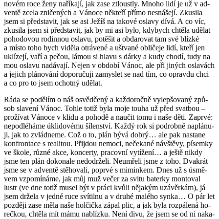
novém roce ženy na­ří­ka­jí, jak zase ztloust­ly. Mnoho lidí je už v ad­
ven­tě zcela zni­če­ných a Vá­no­ce ně­kte­ří přímo ne­sná­še­jí. Zku­si­la
jsem si před­sta­vit, jak se asi Ježíš na ta­ko­vé osla­vy dívá. A co víc,
zku­si­la jsem si před­sta­vit, jak by mi asi bylo, kdy­bych chtě­la udě­lat
po­ho­do­vou ro­din­nou osla­vu, po­tě­šit a ob­da­ro­vat tam své blíz­ké
a místo toho bych vi­dě­la ot­rá­ve­né a uštva­né ob­li­če­je lidí, kteří jen
uklí­ze­jí, vaří a pečou, lámou si hlavu s dárky a kudy chodí, tudy na
mou osla­vu na­dá­va­jí. Nejen v ob­do­bí Vánoc, ale při ji­ných osla­vách
a je­jich plá­no­vá­ní do­po­ru­ču­ji za­mys­let se nad tím, co oprav­du chci
a co pro to jsem ochot­ný udě­lat.
Ráda se po­dě­lím o náš osvěd­če­ný a kaž­do­roč­ně vy­lep­šo­va­ný způ­
sob sla­ve­ní Vánoc. Tohle totiž byla moje touha už před svat­bou –
pro­ží­vat Vá­no­ce v klidu a po­ho­dě a na­u­čit tomu i naše děti. Za­pr­vé:
ne­pod­lé­há­me úkli­do­vé­mu ší­len­ství. Každý rok si po­drob­ně na­plá­nu­
ji, jak to zvlád­ne­me. Což o to, plán bývá dobrý… ale pak na­sta­ne
kon­fron­ta­ce s re­a­li­tou. Při­jdou ne­mo­ci, ne­če­ka­né ná­vštěvy, pí­sem­ky
ve škole, různé akce, kon­cer­ty, pra­cov­ní vy­tí­že­ní… a ještě nikdy
jsme ten plán do­ko­na­le ne­do­dr­že­li. Ne­u­mře­li jsme z toho. Dva­krát
jsme se v ad­ven­tě stě­ho­va­li, po­pr­vé s mi­min­kem. Dnes už s úsmě­
vem vzpo­mí­ná­me, jak můj muž večer za svitu ba­ter­ky mon­to­val
lustr (ve dne totiž musel být v práci kvůli ně­ja­kým uzá­věr­kám), já
jsem dr­že­la v jedné ruce sví­til­nu a v druhé ma­lé­ho synka… O pár let
poz­dě­ji zase měla naše hol­čič­ka zápal plic, a jak byla roz­pá­le­ná ho­
reč­kou, chtě­la mít mámu na­blíz­ku. Není divu, že jsem se od ní na­ka­