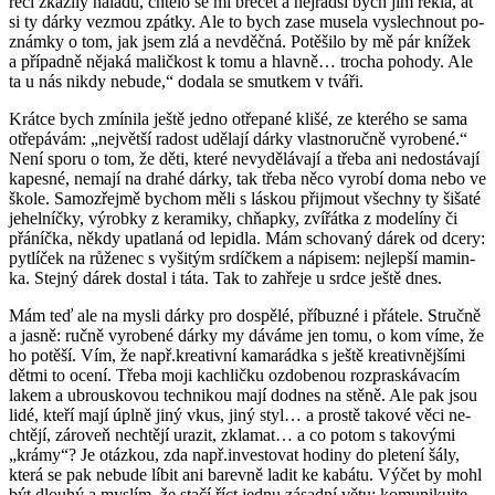
řeči zka­zi­ly ná­la­du, chtě­lo se mi bre­čet a nej­rad­ši bych jim řekla, ať
si ty dárky vez­mou zpát­ky. Ale to bych zase mu­se­la vy­slech­nout po­
znám­ky o tom, jak jsem zlá a ne­vděč­ná. Po­tě­ši­lo by mě pár kní­žek
a pří­pad­ně ně­ja­ká ma­lič­kost k tomu a hlav­ně… tro­cha po­ho­dy. Ale
ta u nás nikdy ne­bu­de,“ do­da­la se smut­kem v tváři.
Krát­ce bych zmí­ni­la ještě jedno otře­pa­né klišé, ze kte­ré­ho se sama
otře­pá­vám: „nej­vět­ší ra­dost udě­la­jí dárky vlast­no­ruč­ně vy­ro­be­né.“
Není sporu o tom, že děti, které ne­vy­dě­lá­va­jí a třeba ani ne­do­stá­va­jí
ka­pes­né, ne­ma­jí na drahé dárky, tak třeba něco vy­ro­bí doma nebo ve
škole. Sa­mo­zřej­mě bychom měli s lás­kou při­jmout všech­ny ty šiša­té
je­hel­níč­ky, vý­rob­ky z ke­ra­mi­ky, chňapky, zví­řát­ka z mo­de­lí­ny či
přá­níč­ka, někdy upatla­ná od le­pi­dla. Mám scho­va­ný dárek od dcery:
pyt­lí­ček na rů­že­nec s vy­ši­tým sr­díč­kem a ná­pi­sem: nej­lep­ší ma­min­
ka. Stej­ný dárek do­stal i táta. Tak to za­hře­je u srdce ještě dnes.
Mám teď ale na mysli dárky pro do­spě­lé, pří­buz­né i přá­te­le. Struč­ně
a jasně: ručně vy­ro­be­né dárky my dá­vá­me jen tomu, o kom víme, že
ho po­tě­ší. Vím, že např.kre­a­tiv­ní ka­ma­rád­ka s ještě kre­a­tiv­něj­ší­mi
dětmi to ocení. Třeba moji kach­lič­ku oz­do­be­nou roz­praská­va­cím
lakem a ubrous­ko­vou tech­ni­kou mají dodnes na stěně. Ale pak jsou
lidé, kteří mají úplně jiný vkus, jiný styl… a pros­tě ta­ko­vé věci ne­
chtě­jí, zá­ro­veň ne­chtě­jí ura­zit, zkla­mat… a co potom s ta­ko­vý­mi
„krámy“? Je otáz­kou, zda např.in­ves­to­vat ho­di­ny do ple­te­ní šály,
která se pak ne­bu­de líbit ani ba­rev­ně ladit ke ka­bá­tu. Výčet by mohl
být dlou­hý a mys­lím, že stačí říct jednu zá­sad­ní větu: ko­mu­ni­kuj­te.