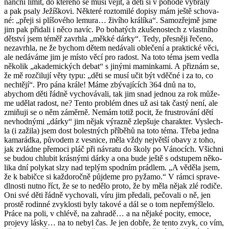
nanč­ní limit, do kte­ré­ho se musí vejít, a děti si v po­ho­dě vy­bra­ly
a pak psaly Je­žíško­vi. Ně­kte­ré roz­to­mi­lé do­pi­sy mám ještě scho­va­
né: „přeji si plí­šo­vé­ho le­mu­ra… ži­ví­ho krá­lí­ka“. Sa­mo­zřej­mě jsme
jim pak při­da­li i něco navíc. Po bo­ha­tých zku­še­nos­tech z vlast­ní­ho
dět­ství jsem téměř za­vrh­la „měkké dárky“. Tedy, přes­ně­ji ře­če­no,
ne­za­vrh­la, ne že bychom dětem ne­dá­va­li ob­le­če­ní a prak­tic­ké věci,
ale ne­dá­vá­me jim je místo věcí pro ra­dost. Na toto téma jsem vedla
ně­ko­lik „aka­de­mic­kých debat“ s ji­ný­mi ma­min­ka­mi. A při­znám se,
že mě roz­či­lu­jí věty typu: „děti se musí učit být vděč­né i za to, co
ne­chtě­jí“. Pro pána krále! Máme zbý­va­jí­cích 364 dnů na to,
abychom děti řádně vy­cho­vá­va­li, tak jim snad jed­nou za rok mů­že­
me udě­lat ra­dost, ne? Tento pro­blém dnes už asi tak častý není, ale
zmiňuji se o něm zá­měr­ně. Nemám totiž pocit, že frustro­vá­ní dětí
ne­vhod­ný­mi „dárky“ jim nějak vý­raz­ně zlep­šu­je cha­rak­ter. Vy­slech­
la (i za­ži­la) jsem dost bo­lest­ných pří­bě­hů na toto téma. Třeba jedna
ka­ma­rád­ka, pů­vo­dem z ves­ni­ce, měla vždy nej­vět­ší obavy z toho,
jak zvlád­ne pře­mo­ci pláč při ná­vra­tu do školy po Vá­no­cích. Všich­ni
se budou chlu­bit krás­ný­mi dárky a ona bude ještě s od­stu­pem ně­ko­
li­ka dní po­ly­kat slzy nad tep­lým spod­ním prádlem. „A vě­dě­la jsem,
že k ba­bič­ce si kaž­do­roč­ně pů­jde­me pro py­ža­mo.“ V rámci spra­ve­
dl­nos­ti nutno říct, že se to ne­dě­lo proto, že by měla nějak zlé ro­di­če.
Oni své děti řádně vy­cho­va­li, víru jim pře­da­li, pe­čo­va­li o ně, jen
pros­tě ro­din­né zvyk­los­ti byly ta­ko­vé a dál se o tom ne­pře­mýš­le­lo.
Práce na poli, v chlé­vě, na za­hra­dě… a na ně­ja­ké po­ci­ty, emoce,
pro­je­vy lásky… na to nebyl čas. Je jen dobře, že tento zvyk, co vím,