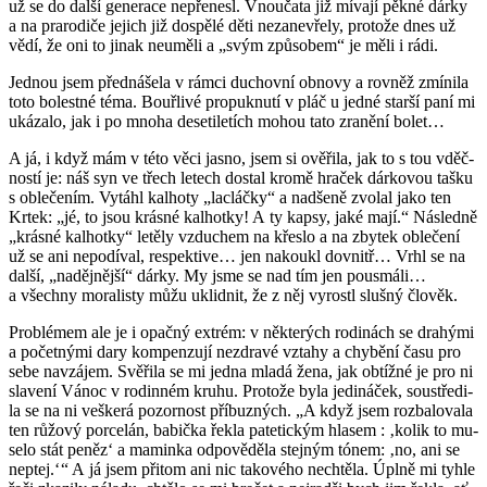
už se do další ge­ne­ra­ce ne­pře­ne­sl. Vnou­ča­ta již mí­va­jí pěkné dárky
a na pra­ro­di­če je­jich již do­spě­lé děti ne­za­ne­vře­ly, pro­to­že dnes už
vědí, že oni to jinak ne­u­mě­li a „svým způ­so­bem“ je měli i rádi.
Jed­nou jsem před­ná­še­la v rámci du­chov­ní ob­no­vy a rov­něž zmí­ni­la
toto bo­lest­né téma. Bouř­li­vé pro­puk­nu­tí v pláč u jedné star­ší paní mi
uká­za­lo, jak i po mnoha de­se­ti­le­tích mohou tato zra­ně­ní bolet…
A já, i když mám v této věci jasno, jsem si ově­ři­la, jak to s tou vděč­
nos­tí je: náš syn ve třech le­tech do­stal kromě hra­ček dár­ko­vou tašku
s ob­le­če­ním. Vy­tá­hl kalho­ty „lacláč­ky“ a nad­še­ně zvo­lal jako ten
Krtek: „jé, to jsou krás­né kalhot­ky! A ty kapsy, jaké mají.“ Ná­sled­ně
„krás­né kalhot­ky“ le­tě­ly vzdu­chem na křes­lo a na zby­tek ob­le­če­ní
už se ani ne­po­dí­val, re­spek­ti­ve… jen na­kou­kl dovnitř… Vrhl se na
další, „na­děj­něj­ší“ dárky. My jsme se nad tím jen pou­smá­li…
a všech­ny mo­ra­lis­ty můžu uklid­nit, že z něj vy­ros­tl sluš­ný člo­věk.
Pro­blé­mem ale je i opač­ný ex­trém: v ně­kte­rých ro­di­nách se dra­hý­mi
a po­čet­ný­mi dary kom­pen­zu­jí ne­zdra­vé vzta­hy a chy­bě­ní času pro
sebe na­vzá­jem. Svě­ři­la se mi jedna mladá žena, jak ob­tíž­né je pro ni
sla­ve­ní Vánoc v ro­din­ném kruhu. Pro­to­že byla je­di­ná­ček, sou­stře­di­
la se na ni veš­ke­rá po­zor­nost pří­buz­ných. „A když jsem roz­ba­lo­va­la
ten rů­žo­vý por­ce­lán, ba­bič­ka řekla pa­te­tic­kým hla­sem : ‚kolik to mu­
se­lo stát peněz‘ a ma­min­ka od­po­vě­dě­la stej­ným tónem: ‚no, ani se
ne­ptej.‘ “ A já jsem při­tom ani nic ta­ko­vé­ho ne­chtě­la. Úplně mi tyhle