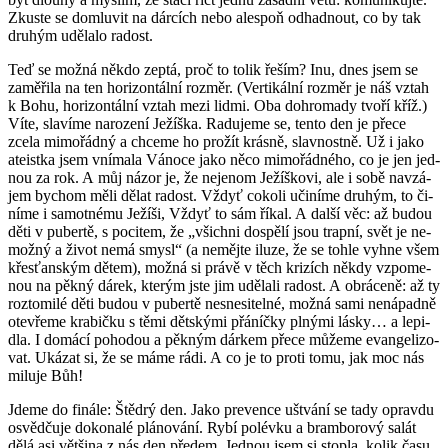
Zkus­te se do­mlu­vit na dár­cích nebo ale­spoň od­had­nout, co by tak
dru­hým udě­la­lo ra­dost.
Teď se možná někdo zeptá, proč to tolik řeším? Inu, dnes jsem se
za­mě­ři­la na ten ho­ri­zon­tál­ní roz­měr. (Ver­ti­kál­ní roz­měr je náš vztah
k Bohu, ho­ri­zon­tál­ní vztah mezi lidmi. Oba do­hro­ma­dy tvoří kříž.)
Víte, sla­ví­me na­ro­ze­ní Je­žíška. Ra­du­je­me se, tento den je přece
zcela mi­mo­řád­ný a chce­me ho pro­žít krás­ně, slav­nost­ně. Už i jako
ate­ist­ka jsem vní­ma­la Vá­no­ce jako něco mi­mo­řád­né­ho, co je jen jed­
nou za rok. A můj názor je, že neje­nom Je­žíško­vi, ale i sobě na­vzá­
jem bychom měli dělat ra­dost. Vždyť co­ko­li uči­ní­me dru­hým, to či­
ní­me i sa­mot­né­mu Je­ží­ši, Vždyť to sám říkal. A další věc: až budou
děti v pu­ber­tě, s po­ci­tem, že „všich­ni do­spě­lí jsou trap­ní, svět je ne­
mož­ný a život nemá smysl“ (a ne­měj­te iluze, že se tohle vyhne všem
křes­ťan­ským dětem), možná si právě v těch kri­zích někdy vzpo­me­
nou na pěkný dárek, kte­rým jste jim udě­la­li ra­dost. A ob­rá­ce­ně: až ty
roz­to­mi­lé děti budou v pu­ber­tě ne­sne­si­tel­né, možná sami ne­ná­pad­ně
ote­vře­me kra­bič­ku s těmi dět­ský­mi přá­níč­ky pl­ný­mi lásky… a le­pi­
dla. I do­má­cí po­ho­dou a pěk­ným dár­kem přece mů­že­me evan­ge­li­zo­
vat. Uká­zat si, že se máme rádi. A co je to proti tomu, jak moc nás
mi­lu­je Bůh!
Jdeme do fi­ná­le: Štěd­rý den. Jako pre­ven­ce uštvá­ní se tady oprav­du
osvěd­ču­je do­ko­na­lé plá­no­vá­ní. Rybí po­lév­ku a bram­bo­ro­vý salát
dělá asi vět­ši­na z nás den pře­dem. Jed­nou jsem si stop­la, kolik času