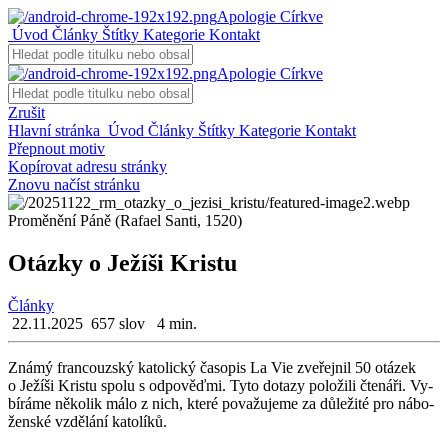
Apologie Církve
Úvod
Články
Štítky
Kategorie
Kontakt
Apologie Církve
Zrušit
Hlavní stránka
Úvod
Články
Štítky
Kategorie
Kontakt
Přepnout motiv
Kopírovat adresu stránky
Znovu načíst stránku
Proměnění Páně (Rafael Santi, 1520)
Otázky o Ježíši Kristu
Články
22.11.2025
657 slov
4 min.
Známý fran­couz­ský ka­to­lic­ký ča­so­pis La Vie zve­řej­nil 50 otá­zek
o Je­ží­ši Kris­tu spolu s od­po­věď­mi. Tyto do­ta­zy po­lo­ži­li čte­ná­ři. Vy­
bí­rá­me ně­ko­lik málo z nich, které po­va­žu­je­me za dů­le­ži­té pro ná­bo­
žen­ské vzdě­lá­ní ka­to­lí­ků.