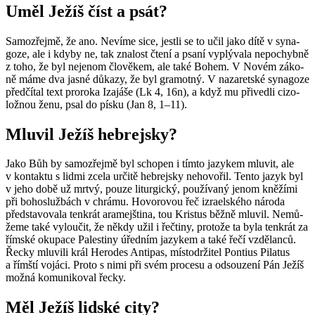
Uměl Ježíš číst a psát?
Sa­mo­zřej­mě, že ano. Ne­ví­me sice, jest­li se to učil jako dítě v sy­na­
go­ze, ale i kdyby ne, tak zna­lost čtení a psaní vy­plý­va­la ne­po­chyb­ně
z toho, že byl neje­nom člo­vě­kem, ale také Bohem. V Novém zá­ko­
ně máme dva jasné dů­ka­zy, že byl gra­mot­ný. V na­za­ret­ské sy­na­go­ze
před­čí­tal text pro­ro­ka Iza­já­še (Lk 4, 16n), a když mu při­ved­li ci­zo­
lož­nou ženu, psal do písku (Jan 8, 1–11).
Mlu­vil Ježíš hebrej­sky?
Jako Bůh by sa­mo­zřej­mě byl scho­pen i tímto ja­zy­kem mlu­vit, ale
v kon­tak­tu s lidmi zcela ur­či­tě hebrej­sky ne­ho­vo­řil. Tento jazyk byl
v jeho době už mrtvý, pouze li­tur­gic­ký, po­u­ží­va­ný jenom kně­ží­mi
při bo­ho­služ­bách v chrá­mu. Ho­vo­ro­vou řeč iz­ra­el­ské­ho ná­ro­da
před­sta­vo­va­la ten­krát ara­mej­šti­na, tou Kris­tus běžně mlu­vil. Ne­mů­
že­me také vy­lou­čit, že někdy užil i řečti­ny, pro­to­že ta byla ten­krát za
řím­ské oku­pa­ce Pa­les­ti­ny úřed­ním ja­zy­kem a také řečí vzdě­lan­ců.
Řecky mlu­vi­li král He­ro­des An­ti­pas, mís­to­dr­ži­tel Pon­tius Pi­la­tus
a římští vo­já­ci. Proto s nimi při svém pro­ce­su a od­sou­ze­ní Pán Ježíš
možná ko­mu­ni­ko­val řecky.
Měl Ježíš lid­ské city?