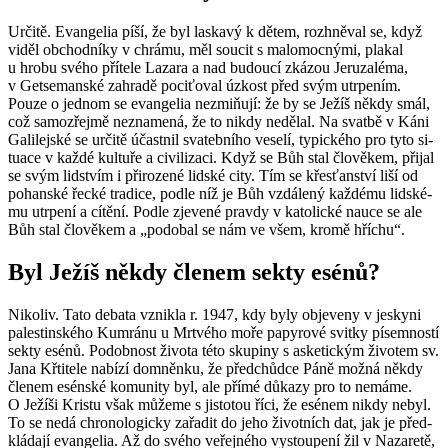
Ur­či­tě. Evan­ge­lia píší, že byl las­ka­vý k dětem, rozhně­val se, když
viděl ob­chod­ní­ky v chrá­mu, měl sou­cit s ma­lo­moc­ný­mi, pla­kal
u hrobu svého pří­te­le La­za­ra a nad bu­dou­cí zká­zou Je­ruza­lé­ma,
v Get­se­man­ské za­hra­dě po­ci­ťo­val úz­kost před svým utr­pe­ním.
Pouze o jed­nom se evan­ge­lia nezmiňují: že by se Ježíš někdy smál,
což sa­mo­zřej­mě ne­zna­me­ná, že to nikdy ne­dě­lal. Na svat­bě v Káni
Ga­li­lej­ské se ur­či­tě účast­nil sva­teb­ní­ho ve­se­lí, ty­pic­ké­ho pro tyto si­
tu­a­ce v každé kul­tu­ře a ci­vi­li­za­ci. Když se Bůh stal člo­vě­kem, při­jal
se svým lid­stvím i při­ro­ze­né lid­ské city. Tím se křes­ťan­ství liší od
po­han­ské řecké tra­di­ce, podle níž je Bůh vzdá­le­ný kaž­dé­mu lid­ské­
mu utr­pe­ní a cí­tě­ní. Podle zje­ve­né prav­dy v ka­to­lic­ké nauce se ale
Bůh stal člo­vě­kem a „po­do­bal se nám ve všem, kromě hří­chu“.
Byl Ježíš někdy čle­nem sekty esénů?
Ni­ko­liv. Tato de­ba­ta vznik­la r. 1947, kdy byly ob­je­ve­ny v jes­ky­ni
pa­les­tin­ské­ho Kumrá­nu u Mrt­vé­ho moře pa­py­ro­vé svit­ky pí­sem­nos­tí
sekty esénů. Po­dob­nost ži­vo­ta této sku­pi­ny s as­ke­tic­kým ži­vo­tem sv.
Jana Křti­te­le na­bí­zí do­mněn­ku, že před­chůd­ce Páně možná někdy
čle­nem esén­ské ko­mu­ni­ty byl, ale přímé dů­ka­zy pro to ne­má­me.
O Je­ží­ši Kris­tu však mů­že­me s jis­to­tou říci, že esé­nem nikdy nebyl.
To se nedá chro­no­lo­gic­ky za­řa­dit do jeho ži­vot­ních dat, jak je před­
klá­da­jí evan­ge­lia. Až do svého ve­řej­né­ho vy­stou­pe­ní žil v Na­za­re­tě,