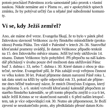
potom pro­chá­zel Pa­les­ti­nou zcela sa­mo­stat­ně jako pro­rok s vlast­ní
nau­kou. Nikde ne­má­me ani v Písmu sv., ani v apo­kryf­ních spi­sech
zmín­ku, že by po­bý­val ur­či­tý čas u ně­ja­ké jiné ná­bo­žen­ské ko­mu­ni­
ty.
Ví se, kdy Ježíš ze­mřel?
Ano, ale máme dvě verze. Evan­ge­lia ří­ka­jí, že to bylo v pátek před
ži­dov­skou slav­nos­tí Ve­li­ko­noc za éry řím­ské­ho mís­to­dr­ži­te­le (pro­ku­
rá­to­ra) Pon­tia Pi­lá­ta. Ten vládl v Pa­les­ti­ně v le­tech 26–36. Sta­ro­vě­ké
křes­ťan­ské pra­me­ny uvá­dě­jí, že datum Ve­li­ko­noc při­padlo ten­krát
na 15. den ži­dov­ské­ho mě­sí­ce ni­sa­nu. Ježíš byl tedy ukři­žo­ván 14.
ni­sa­nu. Datum Ve­li­ko­noc bylo po­hyb­li­vé. Při pře­poč­tu na náš ka­len­
dář při­chá­ze­jí v úvahu pouze dvě mož­nos­ti data ukři­žo­vá­ní Pána:
buď 3. dubna r. 33, nebo 7. dubna r. 30. Které datum z obou je sku­
teč­né, ne­ví­me. Evan­ge­lis­té píší, že Pán za­há­jil svoji ve­řej­nou čin­nost
ve věku kolem 30 let. Pokud při­jme­me datum na­ro­ze­ní Páně roku 1,
tak datu smrti na kříži by spíše od­po­ví­dal rok 33, pokud ale při­jme­
me dnes běžně tra­do­va­ný názor, že mnich Di­o­ný­sius Exi­gu­us, který
na pře­lo­mu 5. a 6. sto­le­tí vy­tvo­řil křes­ťan­ský ka­len­dář pře­poč­tem ze
staré­ho řím­ské­ho ka­len­dá­ře, se při tomto pře­poč­tu zmý­lil o cca 6 let,
takže Ježíš Kris­tus se ve sku­teč­nos­ti na­ro­dil r. 6 před naším le­to­poč­
tem, tak je více od­po­ví­da­jí­cí rok 30. Nutno ale při­po­me­nout, že Boží
zje­ve­ní se ne­u­sku­teč­ni­lo proto, aby před­klá­da­lo přes­né datum Kris­