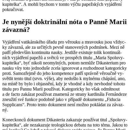
ku­pi­tel­ka“. A mohli bychom v tomto výčtu pa­pež­ských vy­já­d­ře­ní
po­kra­čo­vat.
Je ny­něj­ší dok­tri­nál­ní nóta o Panně Marii
zá­vazná?
Vy­já­d­ře­ní va­ti­kán­ské­ho úřadu pro vě­rou­ku a mra­vou­ku jsou vždyc­
ky zá­vazná, ale za ur­či­tých pevně sta­no­ve­ných pod­mí­nek. Mezi ně
patří pře­de­vším kon­ti­nu­i­ta nauky. Jestli­že exis­tu­je tolik kon­ti­nu­ál­
ních vy­já­d­ře­ní pa­pe­žů a svět­ců ve pro­spěch ti­tu­lu „Maria Spo­lu­vy­
ku­pi­tel­ka“, byť ni­ko­li ne­o­myl­ných, potom ne­mů­že Di­kas­te­ri­um pro
nauku víry toto jed­no­du­še zcela ig­no­ro­vat a roz­hod­nout ka­te­go­ric­ky
proti. Sa­mo­zřej­mě do jeho kom­pe­ten­ce patří správ­ně vě­rouč­ně vy­
svět­lit tento titul (srvn. výše), aby ne­do­šlo k myl­né­mu chá­pá­ní, ano,
na místě by bylo i ob­jas­ně­ní, kdy je vhod­né a kdy ne­vhod­né to­ho­to
ti­tu­lu pro Pannu Marii po­u­ží­vat. Ka­te­go­ric­ky ho však od­mít­nout
a de facto za­ká­zat po­u­ží­vat zna­me­ná ze stra­ny kar­di­ná­la Fer­nán­de­ze
zne­u­ži­tí své funk­ce po­dob­ně jako v pří­pa­dě do­ku­men­tu „Fi­du­cia
Sup­pli­cans“. Proto tento do­ku­ment není možno po­klá­dat za zá­vaz­
ný.
Ko­nec­kon­ců do­ku­ment Di­kas­te­ria za­ka­zu­je po­u­ží­vat titul „Spo­lu­vy­
ku­pi­tel­ka“, ale ne­za­ka­zu­je te­o­lo­gic­kou de­ba­tu na toto téma. Jakou to