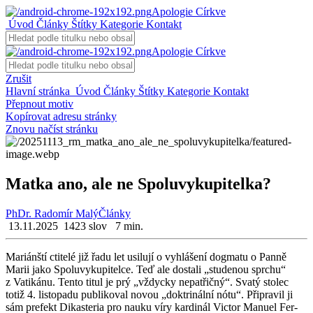
Apologie Církve
Úvod
Články
Štítky
Kategorie
Kontakt
Apologie Církve
Zrušit
Hlavní stránka
Úvod
Články
Štítky
Kategorie
Kontakt
Přepnout motiv
Kopírovat adresu stránky
Znovu načíst stránku
Matka ano, ale ne Spoluvykupitelka?
PhDr. Radomír Malý
Články
13.11.2025
1423 slov
7 min.
Ma­ri­án­ští cti­te­lé již řadu let usi­lu­jí o vy­hlá­še­ní dogma­tu o Panně
Marii jako Spo­lu­vy­ku­pi­tel­ce. Teď ale do­sta­li „stu­de­nou sprchu“
z Va­ti­ká­nu. Tento titul je prý „vždyc­ky ne­pa­t­řič­ný“. Svatý sto­lec
totiž 4. lis­to­pa­du pu­b­li­ko­val novou „dok­tri­nál­ní nótu“. Při­pra­vil ji
sám pre­fekt Di­kas­te­ria pro nauku víry kar­di­nál Vic­tor Ma­nu­el Fer­