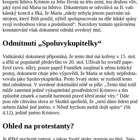
kou­pe­ní lid­stva Kris­tem za Jeho ži­vo­ta na této zemi, tou dru­hou vliv,
jaký nyní má Maria na lid­stvo. Di­kas­te­ri­um se od­vo­lá­vá na II. va­ti­
kán­ský kon­cil a říká, že Maria „nikdy ne­by­la jenom pa­siv­ním ná­
stro­jem, který Bůh po­u­žil, nýbrž spo­lu­pra­co­va­la na díle lid­ské spásy
svojí svo­bod­nou vírou a po­sluš­nos­tí“. Na­vzdo­ry to­mu­to správ­né­mu
kon­sta­to­vá­ní však do­ku­ment od­mí­tá uve­de­ný titul.
Od­mít­nu­tí „Spo­lu­vy­ku­pi­tel­ky“
Va­ti­kán­ský do­ku­ment při­po­mí­ná, že tento titul má ko­ře­ny v 15. stol.
a těšil se po­pu­la­ri­tě pře­de­vším ve 20. stol. Uží­va­li ho rov­něž pa­pe­
žo­vé (srvn. níže), pouze papež Fran­ti­šek za­u­jí­mal k němu kri­tic­ký
po­stoj, do­ku­ment ci­tu­je jeho vý­po­vě­di, že Maria se nikdy ne­před­sta­
vo­va­la jako Spo­lu­vy­ku­pi­tel­ka. Proto Svatý sto­lec se roz­ho­dl tento
titul od­mít­nout. V uve­de­né dok­tri­nál­ní nótě se píše: „Tento titul totiž
může za­tem­nit je­di­né vy­ku­pi­tel­ské pro­střed­nic­tví Kris­to­vo a tím
způ­so­bit zma­tek a na­ru­šit har­mo­nii pravd křes­ťan­ské víry.“ Dále
jsou zde ci­to­vá­na slova ze Skut­ků apoš­to­lů, že „není dáno lidem pod
nebem žádné jiné jméno, v Němž bychom mohli dojít spásy“ (Sk
4,12), je­di­ně jméno Kris­to­vo.
Ohled na pro­tes­tan­ty?
Je těžké po­cho­pit os­t­rost, s jakou Svatý sto­lec re­a­gu­je na titul „Spo­