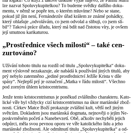
má lo­gi­ku? Co když z ta­ko­vé dis­ku­se vyjde na­je­vo, že Pannu Marii
lze na­zvat Spo­lu­vy­ku­pi­tel­kou? To bu­de­me svěd­ky dal­ší­ho do­ku­
men­tu, v němž se popře ten, o kte­rém mlu­ví­me? Nebo se stane,
pokud již jím není, Fer­nán­dezův úřad krá­lem ze známé po­hád­ky,
který ohla­šu­je „od­vo­lá­vám, co jsem od­vo­lal a sli­bu­ji, co jsem slí­
bil“? Ta­ko­vá práce úřadu, který má bdít nad čis­to­tou víry, je ovšem
její smut­nou ka­ri­ka­tu­rou.
„Pro­střed­ni­ce všech mi­los­tí“ – také cen­
zur­to­vá­no?
Uží­vá­ní to­ho­to ti­tu­lu na roz­díl od ti­tu­lu „Spo­lu­vy­ku­pi­tel­ka“ do­ku­
ment vý­slov­ně ne­za­ka­zu­je, ale na­bá­dá k po­u­ží­vá­ní ji­ných ti­tu­lů, aby
prý ne­by­lo za­tem­ně­no „je­di­né pro­střed­nic­tví Je­ží­še Kris­ta v díle
spásy“. Nej­lep­ší prý je ozna­če­ní „Matka v řádu mi­los­ti“. Všech­no
pod zor­ným úhlem kris­to­cen­t­ris­mu.
Jenže tento kris­to­cen­t­ris­mus je po­ně­kud zvlášt­ní­ho cha­rak­te­ru. Ka­to­
lic­ké víře byl vždyc­ky cizí kris­to­cen­t­ris­mus na úkor ma­ri­án­ské zbož­
nos­ti. Cír­kev Matce Boží pro­ka­zu­je zvlášt­ní kult, větší než jiným
svět­cům. Do­kla­dem jsou ma­ri­án­ská dogma­ta, nej­no­vě­ji o jejím Ne­
po­sk­vr­ně­ném po­če­tí a Na­ne­be­vze­tí. Obě, ač­ko­liv ne­chy­bě­li je­jich
od­půr­ci, měla svou pev­nou oporu ve víře ka­to­lic­ké­ho lidu a jeho
ma­ri­án­ské zbož­nos­ti. Ale od­mít­nu­tí ti­tu­lu „Spo­lu­vy­ku­pi­tel­ka“ a od­