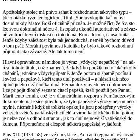
Apoš­tolský sto­lec má právo sahat k roz­hod­nu­tím ta­ko­vé­ho typu –
jde o otáz­ku ryze te­o­lo­gic­kou. Titul „Spo­lu­vy­ku­pi­tel­ka“ nebyl
dosud nikdy Matce Boží ofi­ci­ál­ně při­znán. Je možné říct, že Sv. sto­
lec svou dok­tri­nál­ní nótou 4. lis­to­pa­du ukon­čil au­to­ri­ta­tiv­ně a zá­vaz­
ně vni­t­ro­cír­kev­ní dis­ku­si na toto téma. Roma lo­cu­ta, causa fi­ni­ta…
Jenže kdyby zá­le­ži­tost byla tak jed­no­du­chá, ne­mě­li bychom důvod
o tom psát. Mo­rál­ní po­vin­nos­tí ka­to­lí­ka by bylo ta­ko­vé roz­hod­nu­tí
při­jmout jako zá­vaz­né. Ale tak tomu není.
Hlav­ní opráv­ně­nou ná­mit­kou je výraz „vždyc­ky ne­pa­t­řič­ný“ na ad­
re­su to­ho­to ti­tu­lu, což zna­me­ná, že když ho po­u­ži­je­me v ja­kém­ko­liv
chá­pá­ní, jed­ná­me vždyc­ky špat­ně. Jenže potom si špat­ně po­čí­na­li
i svět­ci a pa­pe­žo­vé, kteří tento titul po­u­ží­va­li – a hlá­sa­li tak něco
úplně ji­né­ho než činí kar­di­nál Fer­nán­dez v uve­de­ném do­ku­men­tu.
Lze při­po­jit dlou­hý se­znam ci­ta­cí pa­pe­žů, kteří po­u­ži­li pro Pannu
Marii tento ter­mín, což je v di­a­me­t­rál­ním roz­po­ru s Fer­nán­dez­o­vým
do­ku­men­tem. Je sice prav­dou, že tyto pa­pež­ské vý­ro­ky nejsou ne­o­
myl­né, nicmé­ně když se to­li­krát opa­ku­jí a jsou po­de­pře­ny vý­ro­ky
vel­kých svět­ců-ma­ri­án­ských cti­te­lů a vírou ka­to­lic­ké­ho lidu, potom
je nelze zcela od­ho­dit stra­nou, jak to činí nej­no­věj­ší va­ti­kán­ský do­
ku­ment. Při­po­meňme si ale­spoň ně­kte­rá pa­pež­ská vy­já­d­ře­ní:
Pius XII. (1939–58) ve své en­cyk­li­ce „Ad caeli re­gi­nam” vý­slov­ně