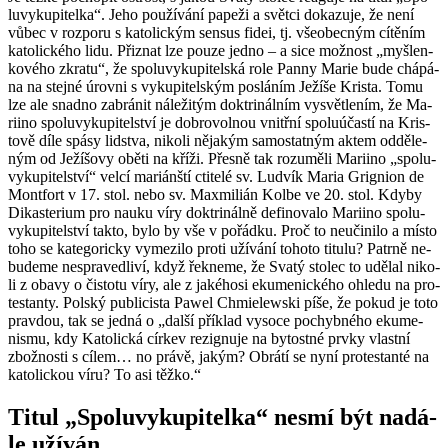
lu­vy­ku­pi­tel­ka“. Jeho po­u­ží­vá­ní pa­pe­ži a svět­ci do­ka­zu­je, že není
vůbec v roz­po­ru s ka­to­lic­kým sen­sus fidei, tj. vše­o­bec­ným cí­tě­ním
ka­to­lic­ké­ho lidu. Při­znat lze pouze jedno – a sice mož­nost „myš­len­
ko­vé­ho zkra­tu“, že spo­lu­vy­ku­pi­tel­ská role Panny Marie bude chá­pá­
na na stej­né úrov­ni s vy­ku­pi­tel­ským po­slá­ním Je­ží­še Kris­ta. Tomu
lze ale snad­no za­brá­nit ná­le­ži­tým dok­tri­nál­ním vy­svět­le­ním, že Ma­
rii­no spo­lu­vy­ku­pi­tel­ství je dob­ro­vol­nou vnitř­ní spo­lu­účas­tí na Kris­
to­vě díle spásy lid­stva, ni­ko­li ně­ja­kým sa­mo­stat­ným aktem od­dě­le­
ným od Je­ží­šo­vy oběti na kříži. Přes­ně tak ro­zu­mě­li Ma­rii­no „spo­lu­
vy­ku­pi­tel­ství“ velcí ma­ri­án­ští cti­te­lé sv. Lud­vík Maria Grig­ni­on de
Mont­fort v 17. stol. nebo sv. Ma­x­mi­li­án Kolbe ve 20. stol. Kdyby
Di­kas­te­ri­um pro nauku víry dok­tri­nál­ně de­fi­no­va­lo Ma­rii­no spo­lu­
vy­ku­pi­tel­ství takto, bylo by vše v po­řád­ku. Proč to ne­u­či­ni­lo a místo
toho se ka­te­go­ric­ky vy­me­zi­lo proti uží­vá­ní to­ho­to ti­tu­lu? Pa­tr­ně ne­
bu­de­me ne­spra­ved­li­ví, když řek­ne­me, že Svatý sto­lec to udě­lal ni­ko­
li z obavy o čis­to­tu víry, ale z ja­ké­ho­si eku­me­nic­ké­ho ohle­du na pro­
tes­tan­ty. Pol­ský pu­b­li­cis­ta Pawel Chmie­lewski píše, že pokud je toto
prav­dou, tak se jedná o „další pří­klad vy­so­ce po­chyb­né­ho eku­me­
nis­mu, kdy Ka­to­lic­ká cír­kev re­zig­nu­je na by­tost­né prvky vlast­ní
zbož­nos­ti s cílem… no právě, jakým? Ob­rá­tí se nyní pro­tes­tan­té na
ka­to­lic­kou víru? To asi těžko.“
Titul „Spo­lu­vy­ku­pi­tel­ka“ nesmí být na­dá­
le uží­ván