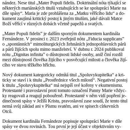
nán­dez. Nese titul „Mater Po­pu­li fi­de­lis. Dok­tri­nál­ní nóta tý­ka­jí­cí se
ně­kte­rých ma­ri­án­ských ti­tu­lů vzta­hu­jí­cích se ke spo­lu­prá­ci Marie na
díle spásy“. Maria je zde pro­hlá­še­na za „Matku vě­ří­cí­ho lidu“ a do­
ku­ment za­u­jí­má kri­tic­ký po­stoj k jiným ti­tu­lům, jaké dá­va­li Matce
Boží vě­ří­cí v růz­ných do­bách včet­ně pa­pe­žů a sva­tých.
„Mater Po­pu­li fi­de­lis” je dal­ším spor­ným do­ku­men­tem kar­di­ná­la
Fer­nán­de­ze. V pro­sin­ci r. 2023 zve­řej­nil nótu „Fi­du­cia sup­pli­cans”
o „spon­tán­ních“ mi­mo­li­tur­gic­kých žeh­ná­ních jed­no­po­hlav­ních párů
a párů ži­jí­cích spolu mimo man­žel­ství. V dubnu r. 2024 pu­b­li­ko­val
nótu „Dig­ni­tas in­fi­ni­ta” o dů­stoj­nos­ti lid­ské osoby, aniž činí roz­díl
mezi dů­stoj­nos­tí člo­vě­ka ži­jí­cí­ho v po­svě­cu­jí­cí mi­los­ti a člo­vě­ka ži­jí­
cí­ho ve stavu těž­ké­ho hří­chu.
Nový do­ku­ment ka­te­go­ric­ky od­mí­tá titul „Spo­lu­vy­ku­pi­tel­ka“ a kri­
tic­ky se staví i k ti­tu­lu „Pro­střed­ni­ce všech mi­los­tí“. Ne­ga­tiv­ní po­stoj
k ti­tu­lu „Spo­lu­vy­ku­pi­tel­ka“ má nej­spíš své ko­ře­ny v eku­me­nis­mu.
Pro­tes­tan­té i pra­voslav­ní proti to­mu­to ozna­če­ní Panny Marie vždyc­
ky re­a­go­va­li a re­a­gu­jí po­bou­ře­ně. Pro­tes­tan­té v něm vidí po­pře­ní je­
di­neč­nos­ti spásy v Je­ží­ši Kris­tu, pra­voslav­ní zase soudí, že tento titul
nemá svůj zá­klad ani v Písmu sva­tém, ani ve spi­sech cír­kev­ních
Otců.
Do­ku­ment kar­di­ná­la Fer­nán­de­ze po­pi­su­je spo­lu­prá­ci Marie v díle
spásy ve dvou ro­vi­nách. Tou první je její účast v ob­jek­tiv­ním vy­