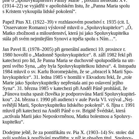
píše o „spo­lu­vy­ku­pi­tel­ství Panny Marie“, před­tím Be­ne­dikt XV.
(1914–22) se vy­já­d­řil v apoš­tolském listu, že „Panna Maria spolu
s Kris­tem vy­kou­pi­la lid­ské po­ko­le­ní“.
Papež Pius XI. (1922–39) v roz­hla­so­vém po­sel­ství r. 1935 (cit. L
´Os­serva­to­re Ro­ma­no) vý­slov­ně mlu­vil o „Spo­lu­vy­ku­pi­tel­ce“: „Ó,
Matko zbož­nos­ti a mi­lo­sr­den­ství, která jsi jako Spo­lu­vy­ku­pi­tel­ka
stála při svém nej­mi­lej­ším Sy­no­vi a tr­pě­la spolu s Ním…“.
Jan Pavel II. (1978–2005) při ge­ne­rál­ní au­di­en­ci 10. pro­sin­ce r.
1980 ho­vo­řil o „Ma­don­ně Spo­lu­vy­ku­pi­tel­ce“. 8. září 1982 řekl při
ka­te­che­zi pro lid, že Panna Maria se du­chov­ně spo­lu­po­dí­le­la na utr­
pe­ní svého Syna, „aby byla Spo­lu­vy­ku­pi­tel­kou lid­stva“. 4. lis­to­pa­du
1984 mlu­vil o sv. Karlu Bo­ro­mej­ském, že se „ob­ra­cel k Marii Spo­
lu­vy­ku­pi­tel­ce“. 31. ledna 1985 v ho­mi­lii v Ekva­do­ru řekl, že „role
Marie jako Spo­lu­vy­ku­pi­tel­ky ne­pře­sta­la ani po osla­ve­ní je­jí­ho
Syna“. 31. břez­na 1985 v ka­te­che­zi při Anděl Páně pro­hlá­sil, že
„Pá­no­va touha spa­sit člo­vě­ka je pod­po­ro­vá­na Marií Spo­lu­vy­ku­pi­tel­
kou“. 24. břez­na r. 1990 při au­di­en­ci v aule Pavla VI. vzý­val „Nej­
svě­těj­ší Marii, Spo­lu­vy­ku­pi­tel­ku lid­ské­ho po­ko­le­ní“. 6. října r. 1991
mlu­vil při ka­te­che­zi na Anděl Páně o sv. Bri­gi­tě Švéd­ské, která
„uctí­va­la Marii jako Ne­po­sk­vr­ně­nou, Matku bo­lest­nou a Spo­lu­vy­
ku­pi­tel­ku“.
Do­dejme ještě, že za pon­ti­fi­ká­tu sv. Pia X. (1903–14) Sv. sto­lec dal
svůj sou­hlas k po­u­ží­vá­ní mod­lit­by, v níž je ob­sa­žen titul „Spo­lu­vy­