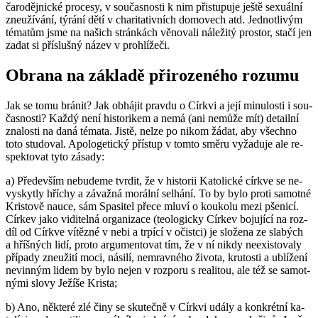
ča­ro­děj­nic­ké pro­ce­sy, v sou­čas­nos­ti k nim při­stu­pu­je ještě se­xu­ál­ní
zne­u­ží­vá­ní, tý­rá­ní dětí v cha­ri­ta­tiv­ních do­mo­vech atd. Jed­not­li­vým
té­ma­tům jsme na na­šich strán­kách vě­no­va­li ná­le­ži­tý pro­stor, stačí jen
zadat si pří­sluš­ný název v pro­hlí­že­či.
Obra­na na zá­kla­dě při­ro­ze­né­ho ro­zu­mu
Jak se tomu brá­nit? Jak ob­há­jit prav­du o Církvi a její mi­nu­los­ti i sou­
čas­nos­ti? Každý není his­to­ri­kem a nemá (ani ne­mů­že mít) de­tail­ní
zna­los­ti na daná té­ma­ta. Jistě, nelze po nikom žádat, aby všech­no
toto stu­do­val. Apo­lo­ge­tic­ký pří­stup v tomto směru vy­ža­du­je ale re­
spek­to­vat tyto zá­sa­dy:
a) Pře­de­vším ne­bu­de­me tvr­dit, že v his­to­rii Ka­to­lic­ké církve se ne­
vy­skyt­ly hří­chy a zá­važ­ná mo­rál­ní se­lhá­ní. To by bylo proti sa­mot­né
Kris­to­vě nauce, sám Spa­si­tel přece mluví o kou­ko­lu mezi pše­ni­cí.
Cír­kev jako vi­di­tel­ná or­ga­ni­za­ce (te­o­lo­gic­ky Cír­kev bo­ju­jí­cí na roz­
díl od Církve ví­těz­né v nebi a tr­pí­cí v očist­ci) je slo­že­na ze sla­bých
a hříš­ných lidí, proto ar­gu­men­to­vat tím, že v ní nikdy ne­e­xis­to­va­ly
pří­pa­dy zne­u­ži­tí moci, ná­si­lí, ne­mrav­né­ho ži­vo­ta, kru­tos­ti a ublí­že­ní
ne­vin­ným lidem by bylo nejen v roz­po­ru s re­a­li­tou, ale též se sa­mot­
ný­mi slovy Je­ží­še Kris­ta;
b) Ano, ně­kte­ré zlé činy se sku­teč­ně v Církvi udály a kon­krét­ní ka­