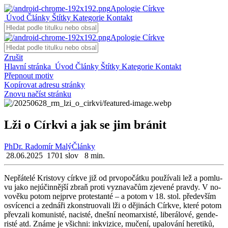
Apologie Církve
Úvod
Články
Štítky
Kategorie
Kontakt
Apologie Církve
Zrušit
Hlavní stránka
Úvod
Články
Štítky
Kategorie
Kontakt
Přepnout motiv
Kopírovat adresu stránky
Znovu načíst stránku
Lži o Církvi a jak se jim bránit
PhDr. Radomír Malý
Články
28.06.2025
1701 slov
8 min.
Ne­přá­te­lé Kris­to­vy církve již od pr­vo­po­čát­ku po­u­ží­va­li lež a po­mlu­
vu jako nej­ú­čin­něj­ší zbraň proti vy­zna­va­čům zje­ve­né prav­dy. V no­
vo­vě­ku potom nej­pr­ve pro­tes­tan­té – a potom v 18. stol. pře­de­vším
osví­ce­n­ci a zed­ná­ři zkon­stru­o­va­li lži o dě­ji­nách Církve, které potom
pře­vza­li ko­mu­nis­té, na­cis­té, dneš­ní ne­o­mar­xis­té, li­be­rá­lo­vé, gen­de­
ris­té atd. Známe je všich­ni: inkvi­zi­ce, mu­če­ní, upa­lo­vá­ní he­re­ti­ků,