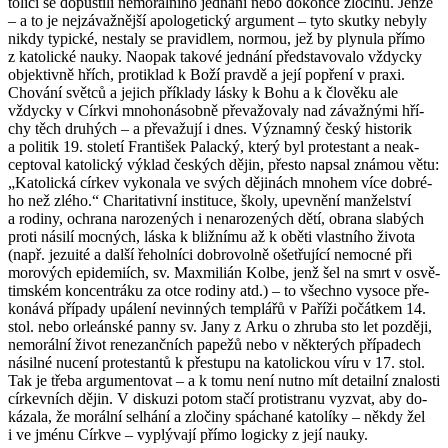
to­lí­ci se do­pus­ti­li ne­mo­rál­ní­ho jed­ná­ní nebo do­kon­ce zlo­či­nů. Jenže
– a to je nej­zá­važ­něj­ší apo­lo­ge­tic­ký ar­gu­ment – tyto skut­ky ne­by­ly
nikdy ty­pic­ké, ne­sta­ly se pra­vi­dlem, nor­mou, jež by ply­nu­la přímo
z ka­to­lic­ké nauky. Na­o­pak ta­ko­vé jed­ná­ní před­sta­vo­va­lo vždyc­ky
ob­jek­tiv­ně hřích, pro­ti­klad k Boží prav­dě a její po­pře­ní v praxi.
Cho­vá­ní svět­ců a je­jich pří­kla­dy lásky k Bohu a k člo­vě­ku ale
vždyc­ky v Církvi mno­ho­ná­sob­ně pře­va­žo­va­ly nad zá­važ­ný­mi hří­
chy těch dru­hých – a pře­va­žu­jí i dnes. Vý­znam­ný český his­to­rik
a po­li­tik 19. sto­le­tí Fran­ti­šek Pa­lac­ký, který byl pro­tes­tant a ne­ak­
cep­to­val ka­to­lic­ký vý­klad čes­kých dějin, přes­to na­psal zná­mou větu:
„Ka­to­lic­ká cír­kev vy­ko­na­la ve svých dě­ji­nách mno­hem více dob­ré­
ho než zlého.“ Cha­ri­ta­tiv­ní in­sti­tu­ce, školy, upev­ně­ní man­žel­ství
a ro­di­ny, ochra­na na­ro­ze­ných i ne­na­ro­ze­ných dětí, obra­na sla­bých
proti ná­si­lí moc­ných, láska k bliž­ní­mu až k oběti vlast­ní­ho ži­vo­ta
(např. je­zu­i­té a další ře­hol­ní­ci dob­ro­vol­ně ošet­řu­jí­cí ne­moc­né při
mo­ro­vých epi­de­mi­ích, sv. Ma­x­mi­li­án Kolbe, jenž šel na smrt v osvě­
tim­ském kon­cen­t­rá­ku za otce ro­di­ny atd.) – to všech­no vy­so­ce pře­
ko­ná­vá pří­pa­dy upá­le­ní ne­vin­ných tem­plá­řů v Pa­ří­ži po­čát­kem 14.
stol. nebo or­le­án­ské panny sv. Jany z Arku o zhru­ba sto let poz­dě­ji,
ne­mo­rál­ní život re­ne­zanč­ních pa­pe­žů nebo v ně­kte­rých pří­pa­dech
ná­sil­né nu­ce­ní pro­tes­tan­tů k pře­stu­pu na ka­to­lic­kou víru v 17. stol.
Tak je třeba ar­gu­men­to­vat – a k tomu není nutno mít de­tail­ní zna­los­ti
cír­kev­ních dějin. V dis­ku­zi potom stačí pro­tistra­nu vy­zvat, aby do­
ká­za­la, že mo­rál­ní se­lhá­ní a zlo­či­ny spácha­né ka­to­lí­ky – někdy žel
i ve jménu Církve – vy­plý­va­jí přímo lo­gic­ky z její nauky.