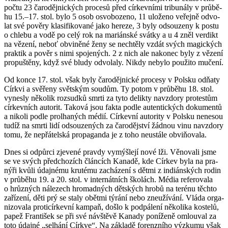
počtu 23 ča­ro­děj­nic­kých pro­ce­sů před cír­kev­ní­mi tri­buná­ly v prů­bě­
hu 15.–17. stol. bylo 5 osob osvo­bo­ze­no, 11 ulo­že­no ve­řej­ně od­vo­
lat své po­vě­ry kla­si­fi­ko­va­né jako he­re­ze, 3 byly od­sou­ze­ny k postu
o chle­bu a vodě po celý rok na ma­ri­án­ské svát­ky a u 4 zněl ver­dikt
na vě­ze­ní, neboť ob­vi­ně­né ženy se ne­chtě­ly vzdát svých ma­gic­kých
prak­tik a pověr s nimi spo­je­ných. 2 z nich ale na­ko­nec byly z vě­ze­ní
pro­puš­tě­ny, když své bludy od­vo­la­ly. Nikdy ne­by­lo po­u­ži­to mu­če­ní.
Od konce 17. stol. však byly ča­ro­děj­nic­ké pro­ce­sy v Pol­sku odňaty
Církvi a svě­ře­ny svět­ským soudům. Ty potom v prů­bě­hu 18. stol.
vy­nes­ly ně­ko­lik roz­sud­ků smrti za tyto de­lik­ty na­vzdo­ry pro­tes­tům
cír­kev­ních au­to­rit. Ta­ko­vá jsou fakta podle au­ten­tic­kých do­ku­men­tů
a ni­ko­li podle pro­lha­ných médií. Cír­kev­ní au­to­ri­ty v Pol­sku ne­ne­sou
tudíž na smrti lidí od­sou­ze­ných za ča­ro­děj­ství žád­nou vinu na­vzdo­ry
tomu, že ne­přá­tel­ská pro­pa­gan­da je z toho ne­u­stá­le obviňovala.
Dnes si od­půr­ci zje­ve­né prav­dy vy­mýš­le­jí nové lži. Vě­no­va­li jsme
se ve svých před­cho­zích člán­cích Ka­na­dě, kde Cír­kev byla na pra­
ný­ři kvůli údaj­né­mu kru­té­mu za­chá­ze­ní s dětmi z in­di­án­ských rodin
v prů­bě­hu 19. a 20. stol. v in­ter­nát­ních ško­lách. Média re­fe­ro­va­la
o hrůz­ných ná­le­zech hro­mad­ných dět­ských hrobů na te­ré­nu těch­to
za­ří­ze­ní, děti prý se staly obět­mi tý­rá­ní nebo zne­u­ží­vá­ní. Vláda or­ga­
ni­zo­va­la pro­ti­cír­kev­ní kampaň, došlo k pod­pá­le­ní ně­ko­li­ka kos­te­lů,
papež Fran­ti­šek se při své ná­vštěvě Ka­na­dy po­ní­že­ně omlou­val za
toto údaj­né „se­lhá­ní Církve“. Na zá­kla­dě fo­renz­ní­ho vý­zku­mu však