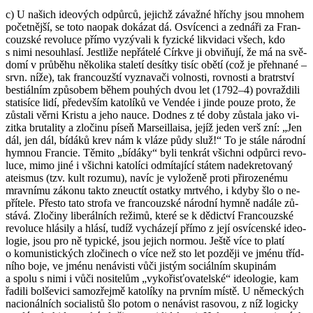
c) U na­šich ide­o­vých od­půr­ců, je­jichž zá­važ­né hří­chy jsou mno­hem
po­čet­něj­ší, se toto na­o­pak do­ká­zat dá. Osví­ce­n­ci a zed­ná­ři za Fran­
couz­ské re­vo­lu­ce přímo vy­zý­va­li k fy­zic­ké li­kvi­da­ci všech, kdo
s nimi ne­sou­hla­sí. Jestli­že ne­přá­te­lé Církve ji obviňují, že má na svě­
do­mí v prů­bě­hu ně­ko­li­ka sta­le­tí de­sít­ky tisíc obětí (což je pře­hna­né –
srvn. níže), tak fran­couz­ští vy­zna­va­či vol­nos­ti, rov­nos­ti a bra­tr­ství
bes­ti­ál­ním způ­so­bem během pou­hých dvou let (1792–4) po­vraž­di­li
sta­ti­sí­ce lidí, pře­de­vším ka­to­lí­ků ve Ven­dée i jinde pouze proto, že
zů­sta­li věrni Kris­tu a jeho nauce. Dodnes z té doby zů­sta­la jako vi­
zit­ka bru­ta­li­ty a zlo­či­nu píseň Mar­seillai­sa, jejíž jeden verš zní: „Jen
dál, jen dál, bí­dá­ků krev nám k vláze půdy služ!“ To je stále ná­rod­ní
hym­nou Fran­cie. Tě­mi­to „bí­dá­ky“ byli ten­krát všich­ni od­půr­ci re­vo­
lu­ce, mimo jiné i všich­ni ka­to­lí­ci od­mí­ta­jí­cí stá­tem na­de­kre­to­va­ný
ate­is­mus (tzv. kult ro­zu­mu), navíc je vy­lo­že­ně proti při­ro­ze­né­mu
mrav­ní­mu zá­ko­nu takto zne­u­ctít ostat­ky mrt­vé­ho, i kdyby šlo o ne­
pří­te­le. Přes­to tato stro­fa ve fran­couz­ské ná­rod­ní hymně na­dá­le zů­
stá­vá. Zlo­či­ny li­be­rál­ních re­ži­mů, které se k dě­dic­tví Fran­couz­ské
re­vo­lu­ce hlá­si­ly a hlásí, tudíž vy­chá­ze­jí přímo z její osví­cen­ské ide­o­
lo­gie, jsou pro ně ty­pic­ké, jsou je­jich nor­mou. Ještě více to platí
o ko­mu­nis­tic­kých zlo­či­nech o více než sto let poz­dě­ji ve jménu tříd­
ní­ho boje, ve jménu ne­ná­vis­ti vůči jis­tým so­ci­ál­ním sku­pi­nám
a spolu s nimi i vůči no­si­te­lům „vy­ko­řis­ťo­va­tel­ské“ ide­o­lo­gie, kam
řa­di­li bol­še­vi­ci sa­mo­zřej­mě ka­to­lí­ky na prv­ním místě. U ně­mec­kých
na­ci­o­nál­ních so­ci­a­lis­tů šlo potom o ne­ná­vist ra­so­vou, z níž lo­gic­ky