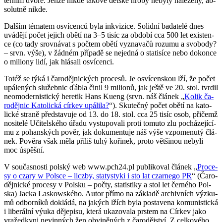
ter­ním dvoře. Jenže nikde ta­ko­vé dět­ské hroby ne­by­ly na­le­ze­ny, ab­
so­lut­ně nikde.
Dal­ším té­ma­tem osví­ce­n­ců byla inkvi­zi­ce. So­lid­ní ba­da­te­lé dnes
uvá­dě­jí počet je­jich obětí na 3–5 tisíc za ob­do­bí cca 500 let exis­ten­
ce (co tady srov­ná­vat s po­čtem obětí vy­zna­va­čů ro­zu­mu a svo­bo­dy?
– srvn. výše), v žád­ném pří­pa­dě se ne­jed­ná o sta­ti­sí­ce nebo do­kon­ce
o mi­li­o­ny lidí, jak hlá­sa­li osví­ce­n­ci.
Totéž se týká i ča­ro­děj­nic­kých pro­ce­sů. Je osví­cen­skou lží, že počet
upá­le­ných slu­žeb­nic ďábla činil 9 mi­li­o­nů, jak ještě ve 20. stol. tvr­dil
ne­o­mo­der­nis­tic­ký he­re­tik Hans Kueng (srvn. náš člá­nek „
Kolik ča­
ro­děj­nic Ka­to­lic­ká cír­kev upá­li­la?
“). Sku­teč­ný počet obětí na ka­to­
lic­ké stra­ně před­sta­vu­je od 13. do 18. stol. cca 25 tisíc osob, při­čemž
no­si­te­lé Uči­tel­ské­ho úřadu vy­stu­po­va­li proti to­mu­to zlu po­chá­ze­jí­cí­
mu z po­han­ských pověr, jak do­ku­men­tu­je náš výše vzpo­me­nu­tý člá­
nek. Po­vě­ra však měla pří­liš tuhý koři­nek, proto vět­ši­nou ne­by­li
moc úspěš­ní.
V sou­čas­nos­ti pol­ský web www.​pch24.​pl pu­b­li­ko­val člá­nek „
Pro­ce­
sy o czary w Pol­s­ce – licz­by, sta­tysty­ki i sto lat czar­ne­go PR
“ (Ča­ro­
děj­nic­ké pro­ce­sy v Pol­sku – počty, sta­tis­ti­ky a stol let čer­né­ho Pol­
ska) Jacka Laskowské­ho. Autor přímo na zá­kla­dě ar­chiv­ních vý­zku­
mů od­bor­ní­ků do­klá­dá, na ja­kých lžích byla po­sta­ve­na ko­mu­nis­tic­ká
i li­be­rál­ní výuka dě­je­pi­su, která uka­zo­va­la prs­tem na Cír­kev jako
vra­žed­ky­ni ne­vin­ných žen ob­vi­ně­ných z ča­ro­děj­ství. Z cel­ko­vé­ho