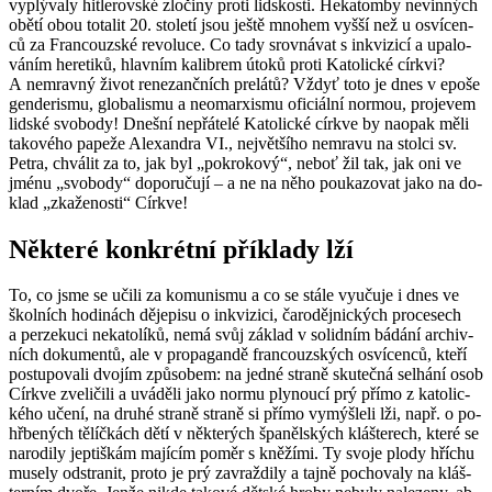
vy­plý­va­ly hit­le­rov­ské zlo­či­ny proti lid­skosti. He­ka­tom­by ne­vin­ných
obětí obou to­ta­lit 20. sto­le­tí jsou ještě mno­hem vyšší než u osví­ce­n­
ců za Fran­couz­ské re­vo­lu­ce. Co tady srov­ná­vat s inkvi­zi­cí a upa­lo­
vá­ním he­re­ti­ků, hlav­ním ka­lib­rem útoků proti Ka­to­lic­ké církvi?
A ne­mrav­ný život re­ne­zanč­ních pre­lá­tů? Vždyť toto je dnes v epoše
gen­de­ris­mu, glo­ba­lis­mu a ne­o­mar­xis­mu ofi­ci­ál­ní nor­mou, pro­je­vem
lid­ské svo­bo­dy! Dneš­ní ne­přá­te­lé Ka­to­lic­ké církve by na­o­pak měli
ta­ko­vé­ho pa­pe­že Ale­xan­dra VI., nej­vět­ší­ho ne­mra­vu na stol­ci sv.
Petra, chvá­lit za to, jak byl „po­kro­ko­vý“, neboť žil tak, jak oni ve
jménu „svo­bo­dy“ do­po­ru­ču­jí – a ne na něho po­u­ka­zo­vat jako na do­
klad „zka­že­nos­ti“ Církve!
Ně­kte­ré kon­krét­ní pří­kla­dy lží
To, co jsme se učili za ko­mu­nis­mu a co se stále vy­u­ču­je i dnes ve
škol­ních ho­di­nách dě­je­pi­su o inkvi­zi­ci, ča­ro­děj­nic­kých pro­ce­sech
a per­ze­ku­ci ne­ka­to­lí­ků, nemá svůj zá­klad v so­lid­ním bá­dá­ní ar­chiv­
ních do­ku­men­tů, ale v pro­pa­gan­dě fran­couz­ských osví­ce­n­ců, kteří
po­stu­po­va­li dvo­jím způ­so­bem: na jedné stra­ně sku­teč­ná se­lhá­ní osob
Církve zve­li­či­li a uvá­dě­li jako normu ply­nou­cí prý přímo z ka­to­lic­
ké­ho učení, na druhé stra­ně stra­ně si přímo vy­mýš­le­li lži, např. o po­
hřbe­ných tě­líč­kách dětí v ně­kte­rých špa­něl­ských kláš­te­rech, které se
na­ro­di­ly jep­tiš­kám ma­jí­cím poměr s kně­ží­mi. Ty svoje plody hří­chu
mu­se­ly od­stra­nit, proto je prý za­vraž­di­ly a tajně po­cho­va­ly na kláš­