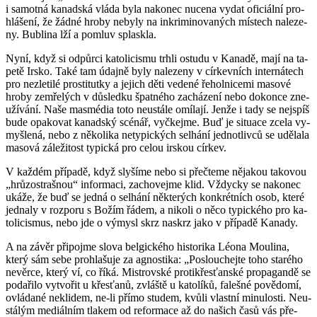
i sa­mot­ná ka­nad­ská vláda byla na­ko­nec nu­ce­na vydat ofi­ci­ál­ní pro­
hlá­še­ní, že žádné hroby ne­by­ly na in­kri­mi­no­va­ných mís­tech na­le­ze­
ny. Bub­li­na lží a po­mluv splask­la.
Nyní, když si od­půr­ci ka­to­li­cis­mu trhli ostu­du v Ka­na­dě, mají na ta­
pe­tě Irsko. Také tam údaj­ně byly na­le­ze­ny v cír­kev­ních in­ter­ná­tech
pro ne­zle­ti­lé pro­sti­tut­ky a je­jich děti ve­de­né ře­hol­ni­ce­mi ma­so­vé
hroby ze­mře­lých v dů­sled­ku špat­né­ho za­chá­ze­ní nebo do­kon­ce zne­
u­ží­vá­ní. Naše masmé­dia toto ne­u­stá­le omí­la­jí. Jenže i tady se nej­spíš
bude opa­ko­vat ka­nad­ský scé­nář, vy­čkej­me. Buď je si­tu­a­ce zcela vy­
myš­le­ná, nebo z ně­ko­li­ka ne­ty­pic­kých se­lhá­ní jed­not­liv­ců se udě­la­la
ma­so­vá zá­le­ži­tost ty­pic­ká pro celou ir­skou cír­kev.
V kaž­dém pří­pa­dě, když sly­ší­me nebo si pře­čte­me ně­ja­kou ta­ko­vou
„hrů­zostraš­nou“ in­for­ma­ci, za­cho­vej­me klid. Vždyc­ky se na­ko­nec
ukáže, že buď se jedná o se­lhá­ní ně­kte­rých kon­krét­ních osob, které
jed­na­ly v roz­po­ru s Božím řádem, a ni­ko­li o něco ty­pic­ké­ho pro ka­
to­li­cis­mus, nebo jde o vý­my­sl skrz na­skrz jako v pří­pa­dě Ka­na­dy.
A na závěr při­po­j­me slova bel­gic­ké­ho his­to­ri­ka Léona Mou­li­na,
který sám sebe pro­hla­šu­je za agnos­ti­ka: „Po­slou­chej­te toho staré­ho
ne­věr­ce, který ví, co říká. Mi­s­trov­ské pro­ti­křes­ťan­ské pro­pa­gan­dě se
po­da­ři­lo vy­tvo­řit u křes­ťa­nů, zvláš­tě u ka­to­lí­ků, fa­leš­né po­vě­do­mí,
ovlá­da­né ne­kli­dem, ne-li přímo stu­dem, kvůli vlast­ní mi­nu­los­ti. Ne­u­
stá­lým me­di­ál­ním tla­kem od re­for­ma­ce až do na­šich časů vás pře­