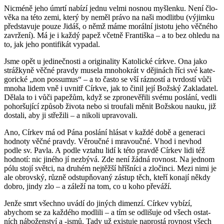
Nicmé­ně jeho úmrtí na­bí­zí jednu velmi nos­nou myš­len­ku. Není člo­
vě­ka na této zemi, který by neměl právo na naši mod­lit­bu (vý­jim­ku
před­sta­vu­je pouze Jidáš, o němž máme mo­rál­ní jis­to­tu jeho věč­né­ho
za­vr­že­ní). Má je i každý papež včet­ně Fran­tiš­ka – a to bez ohle­du na
to, jak jeho pon­ti­fi­kát vy­pa­dal.
Jsme opět u je­di­neč­nos­ti a ori­gi­na­li­ty Ka­to­lic­ké církve. Ona jako
stráž­ky­ně věčné prav­dy mu­se­la mno­ho­krát v dě­ji­nách říci své ka­te­
go­ric­ké „non possu­mus“ – a to často se vší ráz­nos­tí a tvr­dos­tí vůči
mnoha lidem vně i uvnitř Církve, jak to činil její Bož­ský Za­kla­da­tel.
Dě­la­la to i vůči pa­pe­žům, když se zpro­ne­vě­ři­li svému po­slá­ní, vedli
po­hor­šu­jí­cí způ­sob ži­vo­ta nebo si trou­fa­li měnit Bož­skou nauku, již
do­sta­li, aby ji stře­ži­li – a ni­ko­li upra­vo­va­li.
Ano, Cír­kev má od Pána po­slá­ní hlá­sat v každé době a ge­ne­ra­ci
hod­no­ty věčné prav­dy. Vě­rouč­né i mra­vou­č­né. Vhod i ne­vhod
podle sv. Pavla. A podle vzta­hu lidí k této prav­dě Cír­kev lidi též
hod­no­tí: nic ji­né­ho jí ne­zbý­vá. Zde není žádná rov­nost. Na jed­nom
pólu stojí svět­ci, na dru­hém nej­těž­ší hříš­ní­ci a zlo­čin­ci. Mezi nimi je
ale ob­rov­ský, různě od­stupňovaný zá­stup těch, kteří ko­na­jí někdy
dobro, jindy zlo – a zá­le­ží na tom, co u koho pře­vá­ží.
Jenže smrt všech­no uvádí do ji­ných di­men­zí. Cír­kev vy­bí­zí,
abychom se za kaž­dé­ho mod­li­li – a tím se od­li­šu­je od všech ostat­
ních ná­bo­žen­ství a -ismů. Tady už exis­tu­je na­pros­tá rov­nost všech