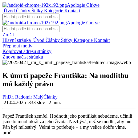
Apologie Církve
Úvod
Články
Štítky
Kategorie
Kontakt
Apologie Církve
Zrušit
Hlavní stránka
Úvod
Články
Štítky
Kategorie
Kontakt
Přepnout motiv
Kopírovat adresu stránky
Znovu načíst stránku
K úmrtí papeže Františka: Na modlitbu
má každý právo
PhDr. Radomír Malý
Články
21.04.2025
333 slov
2 min.
Papež Fran­ti­šek ze­mřel. Hod­no­tit jeho pon­ti­fi­kát ne­bu­de­me, uči­ni­li
jsme to mno­ho­krát za jeho ži­vo­ta. Ne­zbý­vá, než se mod­lit, aby mu
Pán byl mi­los­ti­vý. Velmi to po­tře­bu­je – a my ve­li­ce dobře víme,
proč.