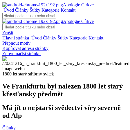
Apologie Církve
Úvod
Články
Štítky
Kategorie
Kontakt
Apologie Církve
Zrušit
Hlavní stránka
Úvod
Články
Štítky
Kategorie
Kontakt
Přepnout motiv
Kopírovat adresu stránky
Znovu načíst stránku
1800 let starý stříbrný svitek
Ve Frankfurtu byl nalezen 1800 let starý
křesťanský předmět
Má jít o nejstarší svědectví víry severně
od Alp
Články