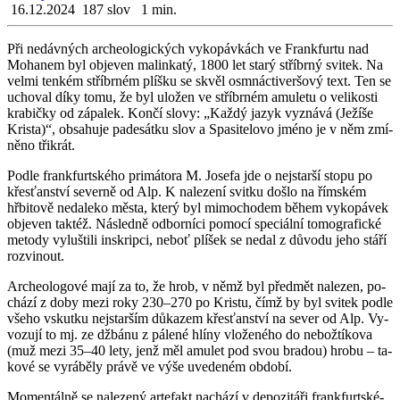
16.12.2024
187 slov
1 min.
Při ne­dáv­ných ar­che­o­lo­gic­kých vy­ko­páv­kách ve Frank­fur­tu nad
Mo­ha­nem byl ob­je­ven ma­lin­ka­tý, 1800 let starý stří­br­ný svi­tek. Na
velmi ten­kém stří­br­ném plíš­ku se skvěl osm­nác­ti­ver­šo­vý text. Ten se
ucho­val díky tomu, že byl ulo­žen ve stří­br­ném amu­le­tu o ve­li­kos­ti
kra­bič­ky od zá­pa­lek. Končí slovy: „Každý jazyk vy­zná­vá (Je­ží­še
Kris­ta)“, ob­sa­hu­je pa­de­sát­ku slov a Spa­si­te­lo­vo jméno je v něm zmí­
ně­no tři­krát.
Podle frank­furt­ské­ho pri­má­to­ra M. Jo­se­fa jde o nej­star­ší stopu po
křes­ťan­ství se­ver­ně od Alp. K na­le­ze­ní svit­ku došlo na řím­ském
hřbi­to­vě ne­da­le­ko města, který byl mi­mo­cho­dem během vy­ko­pá­vek
ob­je­ven tak­též. Ná­sled­ně od­bor­ní­ci po­mo­cí spe­ci­ál­ní to­mo­gra­fic­ké
me­to­dy vy­luš­ti­li in­skrip­ci, neboť plí­šek se nedal z dů­vo­du jeho stáří
roz­vi­nout.
Ar­che­o­lo­go­vé mají za to, že hrob, v němž byl před­mět na­le­zen, po­
chá­zí z doby mezi roky 230–270 po Kris­tu, čímž by byl svi­tek podle
všeho vskut­ku nej­star­ším dů­ka­zem křes­ťan­ství na sever od Alp. Vy­
vo­zu­jí to mj. ze džbá­nu z pá­le­né hlíny vlo­že­né­ho do ne­bož­tí­ko­va
(muž mezi 35–40 lety, jenž měl amu­let pod svou bra­dou) hrobu – ta­
ko­vé se vy­rá­bě­ly právě ve výše uve­de­ném ob­do­bí.
Mo­men­tál­ně se na­le­ze­ný ar­te­fakt na­chá­zí v de­po­zi­tá­ři frank­furt­ské­