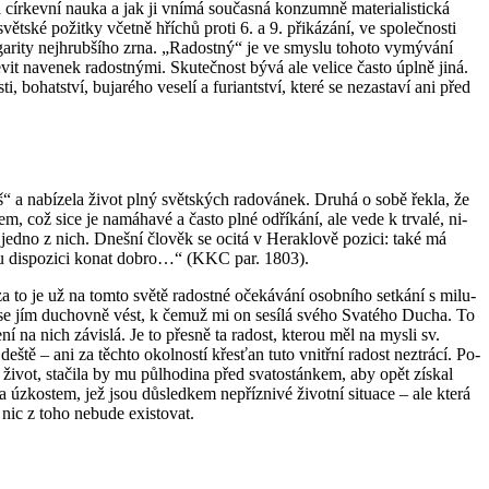
 cír­kev­ní nauka a jak ji vnímá sou­čas­ná kon­zum­ně ma­te­ri­a­lis­tic­ká
svět­ské po­žit­ky včet­ně hříchů proti 6. a 9. při­ká­zá­ní, ve spo­leč­nos­ti
i­ty nej­hrub­ší­ho zrna. „Ra­dost­ný“ je ve smys­lu to­ho­to vy­mý­vá­ní
it na­ve­nek ra­dost­ný­mi. Sku­teč­nost bývá ale ve­li­ce často úplně jiná.
bo­hat­ství, bu­jaré­ho ve­se­lí a fu­ri­ant­ství, které se ne­za­sta­ví ani před
“ a na­bí­ze­la život plný svět­ských ra­do­vá­nek. Druhá o sobě řekla, že
em, což sice je na­má­ha­vé a často plné od­ří­ká­ní, ale vede k tr­va­lé, ni­
je jedno z nich. Dneš­ní člo­věk se ocitá v Hera­klo­vě po­zi­ci: také má
pev­nou dis­po­zi­ci konat dobro…“ (KKC par. 1803).
o je už na tomto světě ra­dost­né oče­ká­vá­ní osob­ní­ho se­tká­ní s mi­lu­
m se jím du­chov­ně vést, k čemuž mi on se­sí­lá svého Sva­té­ho Ducha. To
Není na nich zá­vis­lá. Je to přes­ně ta ra­dost, kte­rou měl na mysli sv.
o deště – ani za těch­to okol­nos­tí křes­ťan tuto vnitř­ní ra­dost ne­ztrá­cí. Po­
ý život, sta­či­la by mu půl­ho­di­na před sva­tostán­kem, aby opět zís­kal
úz­kos­tem, jež jsou dů­sled­kem ne­pří­z­ni­vé ži­vot­ní si­tu­a­ce – ale která
nic z toho ne­bu­de exis­to­vat.