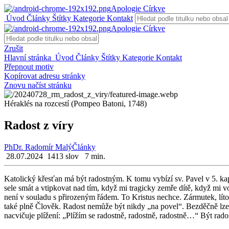
Apologie Církve
Úvod
Články
Štítky
Kategorie
Kontakt
Apologie Církve
Zrušit
Hlavní stránka
Úvod
Články
Štítky
Kategorie
Kontakt
Přepnout motiv
Kopírovat adresu stránky
Znovu načíst stránku
Héraklés na rozcestí (Pompeo Batoni, 1748)
Radost z víry
PhDr. Radomír Malý
Články
28.07.2024
1413 slov
7 min.
Ka­to­lic­ký křes­ťan má být ra­dost­ným. K tomu vy­bí­zí sv. Pavel v 5. k
se­le smát a vtip­ko­vat nad tím, když mi tra­gic­ky zemře dítě, když mi vod
není v sou­la­du s při­ro­ze­ným řádem. To Kris­tus ne­chce. Zármu­tek, lí­t
také plně Člo­věk. Ra­dost ne­mů­že být nikdy „na povel“. Bezděč­ně lze vz
na­cvi­ču­je plí­že­ní: „Plí­žím se ra­dost­ně, ra­dost­ně, ra­dost­ně…“ Být ra­