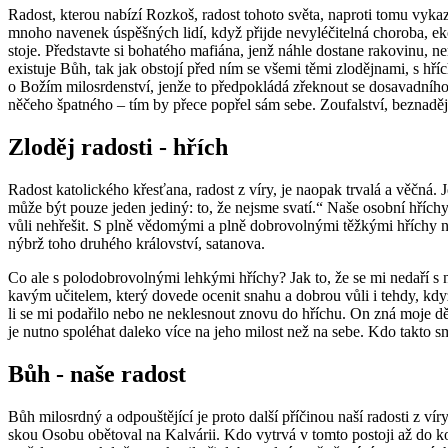
Ra­dost, kte­rou na­bí­zí Rozkoš, ra­dost to­ho­to světa, na­pro­ti tomu vy­ka­z
mnoho na­ve­nek úspěš­ných lidí, když při­jde ne­vy­lé­či­tel­ná cho­ro­ba, eko
sto­je. Před­stav­te si bo­ha­té­ho ma­fi­á­na, jenž náhle do­sta­ne ra­ko­vi­
exis­tu­je Bůh, tak jak ob­sto­jí před ním se všemi těmi zlo­děj­na­mi, s hří­c
o Božím mi­lo­sr­den­ství, jenže to před­po­klá­dá zřek­nout se do­sa­vad­ní­
ně­če­ho špat­né­ho – tím by přece po­přel sám sebe. Zou­fal­ství, bez­na­děj 
Zlo­děj ra­dos­ti - hřích
Ra­dost ka­to­lic­ké­ho křes­ťa­na, ra­dost z víry, je na­o­pak tr­va­lá a věčná
může být pouze jeden je­di­ný: to, že nejsme svatí.“ Naše osob­ní hří­chy tuto
vůli ne­hře­šit. S plně vě­do­mý­mi a plně dob­ro­vol­ný­mi těž­ký­mi hří­chy 
nýbrž toho dru­hé­ho krá­lov­ství, sa­ta­no­va.
Co ale s po­lo­dob­ro­vol­ný­mi leh­ký­mi hří­chy? Jak to, že se mi ne­da­ří s
ka­vým uči­te­lem, který do­ve­de oce­nit snahu a dobrou vůli i tehdy, když s
li se mi po­da­ři­lo nebo ne ne­kles­nout znovu do hří­chu. On zná moje dě­dič­
je nutno spo­lé­hat da­le­ko více na jeho mi­lost než na sebe. Kdo takto smýš­l
Bůh - naše ra­dost
Bůh mi­lo­srd­ný a od­pouš­tě­jí­cí je proto další pří­či­nou naší ra­dos­ti z
skou Osobu obě­to­val na Kal­vá­rii. Kdo vy­tr­vá v tomto po­sto­ji až do konce