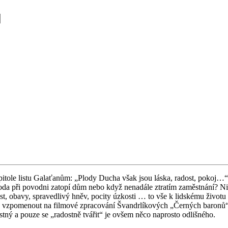
a­pi­to­le listu Ga­laťa­nům: „Plody Ducha však jsou láska, ra­dost, pokoj…“ 
a při po­vod­ni za­to­pí dům nebo když ne­na­dá­le ztra­tím za­měst­ná­ní? Ni­
ost, obavy, spra­ved­li­vý hněv, po­ci­ty úz­kos­ti … to vše k lid­ské­mu ži­v
po­me­nout na fil­mo­vé zpra­co­vá­ní Švan­dr­lí­ko­vých „Čer­ných ba­ro­nů“
dost­ný a pouze se „ra­dost­ně tvá­řit“ je ovšem něco na­pros­to od­liš­né­ho.