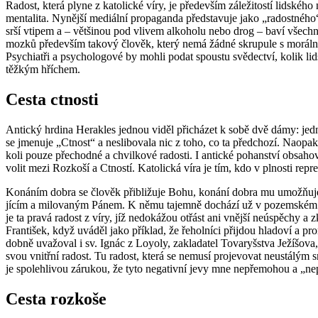
Ra­dost, která plyne z ka­to­lic­ké víry, je pře­de­vším zá­le­ži­tos­tí lid­ské
men­ta­li­ta. Ny­něj­ší me­di­ál­ní pro­pa­gan­da před­sta­vu­je jako „ra­dost­né­
srší vti­pem a – vět­ši­nou pod vli­vem al­ko­ho­lu nebo drog – baví všech­n
mozků pře­de­vším ta­ko­vý člo­věk, který nemá žádné skru­pu­le s mo­rál­ní­m
Psy­chi­at­ři a psy­cho­lo­go­vé by mohli podat spous­tu svě­dec­tví, kolik lid­sk
těž­kým hří­chem.
Cesta ctnos­ti
An­tic­ký hr­di­na Hera­kles jed­nou viděl při­chá­zet k sobě dvě dámy: je
se jme­nu­je „Ctnost“ a nesli­bo­va­la nic z toho, co ta před­cho­zí. Na­o­pak 
ko­li pouze pře­chod­né a chvil­ko­vé ra­dos­ti. I an­tic­ké po­han­ství ob­sa
volit mezi Rozko­ší a Ctnos­tí. Ka­to­lic­ká víra je tím, kdo v pl­nos­ti re­p
Ko­ná­ním dobra se člo­věk při­bli­žu­je Bohu, ko­ná­ní dobra mu umožňuje vs
jí­cím a mi­lo­va­ným Pánem. K němu ta­jem­ně do­chá­zí už v po­zem­ském ž
je ta pravá ra­dost z víry, jíž ne­do­ká­žou otřást ani vněj­ší ne­ú­spě­chy a z
Fran­ti­šek, když uvá­děl jako pří­klad, že ře­hol­ní­ci při­jdou hla­do­ví a pro­
dob­ně uva­žo­val i sv. Ignác z Loy­o­ly, za­kla­da­tel To­va­ryš­stva Je­ží­šo
svou vnitř­ní ra­dost. Tu ra­dost, která se ne­mu­sí pro­je­vo­vat ne­u­stá­lým 
je spo­leh­li­vou zá­ru­kou, že tyto ne­ga­tiv­ní jevy mne ne­pře­mo­hou a „n
Cesta rozko­še