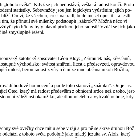
tách „to­ho­to světa“. Když se jich ne­do­stá­vá, veš­ke­rá ra­dost končí. Proto
r­ní sta­tis­ti­ky. Se­be­vraž­dy jsou jen lo­gic­kým vy­ús­tě­ním je­jich po­
 blíží. On ví, že všech­no, co si na­kra­dl, bude muset opus­tit – a jest­li
 a s tím, že při­nu­til své mi­len­ky pod­stou­pit „zá­krok“? Možná něco ví
 vždyť tyto hří­chy byly hlav­ní pří­či­nou jeho ra­dos­ti! Vzdát se jich jako
né smys­lu­pl­né ře­še­ní.
ran­couz­ský ka­to­lic­ký spi­so­va­tel Léon Bloy: „Zármu­tek nás, křes­ťa­nů,
p­né vý­cho­dis­ko: svá­tost smí­ře­ní, lí­tost a před­se­vze­tí, oprav­do­vou
í­cí mi­lost, berou ra­dost z víry a činí ze mne ob­ča­na ni­ko­li Bo­ží­ho,
 pro­vá­dí bo­do­vé hod­no­ce­ní a podle toho sta­no­ví „znám­ku“. On je las­
jí­cí Otec, který má ra­dost pře­de­vším z ob­rá­ce­ní srdce než z toho, jest­
 není zá­le­ži­tost oka­mži­ku, ale dlou­ho­le­té­ho a vy­tr­va­lé­ho boje, kdy
terý všech­ny své oveč­ky chce mít u sebe v ráji a pro ně se skrze dru­hou Bož­
m od­chá­zí z to­ho­to světa po­dob­ně jako mladý je­zu­i­ta sv. Alois, který