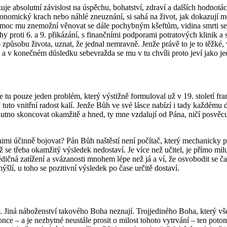
u­je ab­so­lut­ní zá­vis­lost na úspě­chu, bo­hat­ství, zdra­ví a dal­ších hod­no­
­no­mic­ký krach nebo náhlé zne­u­zná­ní, si sahá na život, jak do­ka­zu­jí mo­de
nu, nemoc mu zne­mož­ní vě­no­vat se dále po­chyb­ným kšef­tům, vi­di­na smrti se
hy proti 6. a 9. při­ká­zá­ní, s fi­nanč­ní­mi pod­po­ra­mi po­tra­to­vých kli­nik
ho způ­so­bu ži­vo­ta, uznat, že jed­nal ne­mrav­ně. Jenže právě to je to těžké,
a v ko­neč­ném dů­sled­ku se­be­vraž­da se mu v tu chví­li proto jeví jako je­di­
. Je tu pouze jeden pro­blém, který vý­stiž­ně for­mu­lo­val už v 19. sto­le­tí f
 vnitř­ní ra­dost kalí. Jenže Bůh ve své lásce na­bí­zí i tady kaž­dé­mu do­stu
nutno skon­co­vat oka­mži­tě a hned, ty mne vzda­lu­jí od Pána, ničí po­svě­cu­j
 nimi účin­ně bo­jo­vat? Pán Bůh na­štěs­tí není po­čí­tač, který me­cha­nic­ky
e třeba oka­mži­tý vý­sle­dek ne­do­sta­ví. Je více než uči­tel, je přímo mi­lu­
ná za­tí­že­ní a svá­za­nos­ti mno­hem lépe než já a ví, že osvo­bo­dit se často
í, u toho se po­zi­tiv­ní vý­sle­dek po čase ur­či­tě do­sta­ví.
 víry. Jiná ná­bo­žen­ství ta­ko­vé­ho Boha ne­zna­jí. Tro­j­je­di­né­ho Boha, k
 – a je ne­zbyt­né ne­u­stá­le pro­sit o mi­lost to­ho­to vy­tr­vá­ní – ten poto