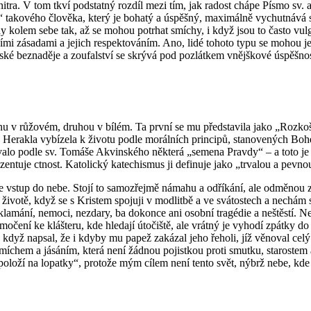
­ho nitra. V tom tkví pod­stat­ný roz­díl mezi tím, jak ra­dost chápe Písmo sv. a
ho“ ta­ko­vé­ho člo­vě­ka, který je bo­ha­tý a úspěš­ný, ma­xi­mál­ně vy­chut­ná­vá 
y kolem sebe tak, až se mohou po­tr­hat smí­chy, i když jsou to často vul­ga­r
i zá­sa­da­mi a je­jich re­spek­to­vá­ním. Ano, lidé to­ho­to typu se mohou jev
é bez­na­dě­je a zou­fal­ství se skrý­vá pod po­zlát­kem vnějš­ko­vé úspěš­nos­ti, 
dnu v rů­žo­vém, dru­hou v bílém. Ta první se mu před­sta­vi­la jako „Rozkoš
Herak­la vy­bí­ze­la k ži­vo­tu podle mo­rál­ních prin­ci­pů, sta­no­ve­ných Boh
­ho­va­lo podle sv. To­má­še Akvin­ské­ho ně­kte­rá „se­me­na Prav­dy“ – a toto 
re­zen­tu­je ctnost. Ka­to­lic­ký ka­techis­mus ji de­fi­nu­je jako „tr­va­lou a 
tup do nebe. Stojí to sa­mo­zřej­mě ná­ma­hu a od­ří­ká­ní, ale od­mě­nou za t
i­vo­tě, když se s Kris­tem spo­ju­ji v mod­lit­bě a ve svá­tos­tech a ne­chá
kla­má­ní, ne­mo­ci, ne­zda­ry, ba do­kon­ce ani osob­ní tragé­die a ne­štěs­tí. 
mo­če­ní ke kláš­te­ru, kde hle­da­jí úto­čiš­tě, ale vrát­ný je vy­ho­dí zpát­ky d
­va, když na­psal, že i kdyby mu papež za­ká­zal jeho ře­ho­li, jíž vě­no­val cel
smí­chem a já­sá­ním, která není žád­nou po­jist­kou proti smut­ku, sta­ros­tem a 
e­po­lo­ží na lo­pat­ky“, pro­to­že mým cílem není tento svět, nýbrž nebe, kde 