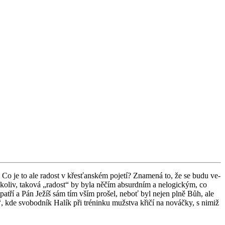
Co je to ale ra­dost v křes­ťan­ském po­je­tí? Zna­me­ná to, že se budu ve­
ko­liv, ta­ko­vá „ra­dost“ by byla něčím ab­surd­ním a ne­lo­gic­kým, co
o­tu patří a Pán Ježíš sám tím vším pro­šel, neboť byl nejen plně Bůh, ale
, kde svo­bod­ník Halík při tré­nin­ku muž­stva křičí na no­váč­ky, s nimiž