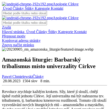
Apologie Církve
Úvod
Články
Štítky
Kategorie
Kontakt
Apologie Církve
Zrušit
Hlavní stránka
Úvod
Články
Štítky
Kategorie
Kontakt
Přepnout motiv
Kopírovat adresu stránky
Znovu načíst stránku
Amazonská liturgie: Barbarský
tribalismus místo univerzality Církve
Paweł Chmielewski
Články
28.08.2023
1504 slov
8 min.
Re­vo­lu­ce zrych­lu­je kaž­dým kro­kem. Síly, které jí slou­ží, chtě­jí
úplně roz­bít jed­no­tu Církve. Její uni­ver­za­li­ta má být na­hra­ze­na tzv.
tri­ba­lis­mem, tj. bar­bar­skou kme­no­vou roz­díl­nos­tí. To­mu­to cíli slou­ží
vy­zve­dá­vá­ní no­vých li­tur­gic­kých ritů – ama­zon­ské­ho a ma­yské­ho,