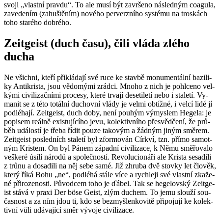
svoji „vlast­ní prav­du“. To ale musí být za­vr­še­no ná­sled­ným co­a­gu­la,
za­ve­de­ním (za­huš­tě­ním) no­vé­ho per­verz­ní­ho sys­té­mu na tros­kách
toho staré­ho dob­ré­ho.
Ze­it­ge­ist (duch času), čili vláda zlého
ducha
Ne všich­ni, kteří při­klá­da­jí své ruce ke stav­bě mo­nu­men­tál­ní ba­zi­li­
ky An­ti­kris­ta, jsou vě­do­mý­mi zrád­ci. Mnoho z nich je po­hl­ce­no vel­
ký­mi ci­vi­li­zač­ní­mi pro­ce­sy, které tr­va­jí de­se­ti­le­tí nebo i sta­le­tí. Vy­
ma­nit se z této to­tál­ní du­chov­ní vlády je velmi ob­tíž­né, i velcí lidé jí
pod­lé­ha­jí. Ze­it­ge­ist, duch doby, není pou­hým vý­mys­lem He­ge­la: je
po­pi­sem re­ál­ně exis­tu­jí­cí­ho jevu, ko­lek­tiv­ní­ho pře­svěd­če­ní, že prů­
běh udá­los­tí je třeba řídit pouze ta­ko­vým a žád­ným jiným smě­rem.
Ze­it­ge­ist po­sled­ních sta­le­tí byl zfor­mo­ván Církví, tzn. přímo sa­mot­
ným Kris­tem. On byl Pánem zá­pad­ní ci­vi­li­za­ce, k Němu smě­řo­va­lo
veš­ke­ré úsilí ná­ro­dů a spo­leč­nos­tí. Re­vo­lu­ci­o­ná­ři ale Kris­ta se­sa­di­li
z trůnu a do­sa­di­li na něj sebe samé. Již zhru­ba dvě stov­ky let člo­věk,
který říká Bohu „ne“, pod­lé­há stále více a rych­le­ji své vlast­ní zka­že­
né při­ro­ze­nos­ti. Pů­vod­cem toho je ďábel. Tak se he­ge­lov­ský Ze­it­ge­
ist stává v praxi Der böse Geist, zlým du­chem. To jemu slou­ží sou­
čas­nost a za ním jdou ti, kdo se bez­myš­len­ko­vi­tě při­po­ju­jí ke ko­lek­
tiv­ní vůli udá­va­jí­cí směr vý­vo­je ci­vi­li­za­ce.