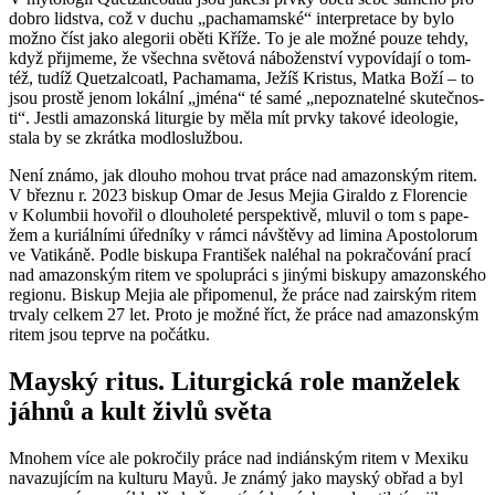
dobro lid­stva, což v duchu „pa­cha­mam­ské“ in­ter­pre­ta­ce by bylo
možno číst jako ale­go­rii oběti Kříže. To je ale možné pouze tehdy,
když při­jme­me, že všech­na svě­to­vá ná­bo­žen­ství vy­po­ví­da­jí o tom­
též, tudíž Que­t­zal­coa­tl, Pa­cha­ma­ma, Ježíš Kris­tus, Matka Boží – to
jsou pros­tě jenom lo­kál­ní „jména“ té samé „ne­po­zna­tel­né sku­teč­nos­
ti“. Jest­li ama­zon­ská li­tur­gie by měla mít prvky ta­ko­vé ide­o­lo­gie,
stala by se zkrát­ka mod­lo­služ­bou.
Není známo, jak dlou­ho mohou trvat práce nad ama­zon­ským ritem.
V břez­nu r. 2023 bis­kup Omar de Jesus Mejia Gi­ral­do z Flo­ren­cie
v Ko­lum­bii ho­vo­řil o dlou­ho­le­té per­spek­ti­vě, mlu­vil o tom s pa­pe­
žem a ku­ri­ál­ní­mi úřed­ní­ky v rámci ná­vštěvy ad li­mi­na Apo­sto­lo­rum
ve Va­ti­ká­ně. Podle bis­ku­pa Fran­ti­šek na­lé­hal na po­kra­čo­vá­ní prací
nad ama­zon­ským ritem ve spo­lu­prá­ci s ji­ný­mi bis­ku­py ama­zon­ské­ho
re­gi­o­nu. Bis­kup Mejia ale při­po­me­nul, že práce nad za­ir­ským ritem
tr­va­ly cel­kem 27 let. Proto je možné říct, že práce nad ama­zon­ským
ritem jsou te­pr­ve na po­čát­ku.
Ma­yský ritus. Li­tur­gic­ká role man­že­lek
jáhnů a kult živlů světa
Mno­hem více ale po­kro­či­ly práce nad in­di­án­ským ritem v Me­xi­ku
na­va­zu­jí­cím na kul­tu­ru Mayů. Je známý jako ma­yský obřad a byl