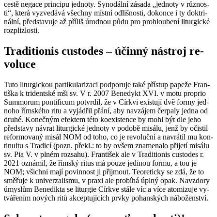
cestě ne­ga­ce prin­ci­pu jed­no­ty. Sy­no­dál­ní zá­sa­da „jed­no­ty v růz­nos­
ti“, která vy­zve­dá­vá všech­ny míst­ní od­liš­nos­ti, do­kon­ce i ty dok­tri­
nál­ní, před­sta­vu­je až pří­liš úrod­nou půdu pro pro­hlou­be­ní li­tur­gic­ké
roz­pliz­los­ti.
Tra­di­ti­o­nis cus­to­des – účin­ný ná­stroj re­
vo­lu­ce
Tuto li­tur­gic­kou par­ti­ku­la­ri­za­ci pod­po­ru­je také pří­stup pa­pe­že Fran­
tiš­ka k tri­dent­ské mši sv. V r. 2007 Be­ne­dykt XVI. v motu pro­prio
Sum­mo­rum pon­ti­ficum po­tvr­dil, že v Církvi exis­tu­jí dvě formy jed­
no­ho řím­ské­ho ritu a vy­já­d­řil přání, aby na­vzá­jem čer­pa­ly jedna od
druhé. Ko­neč­ným efek­tem této ko­exis­ten­ce by mohl být dle jeho
před­sta­vy ná­vrat li­tur­gic­ké jed­no­ty v po­do­bě mi­sá­lu, jenž by očis­til
re­for­mo­va­ný misál NOM od toho, co je re­vo­luč­ní a na­vrá­til mu kon­
ti­nu­i­tu s Tra­di­cí (pozn. překl.: to by ovšem zna­me­na­lo při­je­tí mi­sá­lu
sv. Pia V. v plném roz­sa­hu). Fran­ti­šek ale v Tra­di­ti­o­nis cus­to­des r.
2021 ozná­mil, že řím­ský ritus má pouze je­di­nou formu, a tou je
NOM; všich­ni mají po­vin­nost ji při­jmout. Te­o­re­tic­ky se zdá, že to
smě­řu­je k uni­ver­za­lis­mu, v praxi ale pro­bí­há úplný opak. Na­vzdo­ry
úmys­lům Be­ne­dik­ta se li­tur­gie Církve stále víc a více ato­mi­zu­je vy­
tvá­ře­ním no­vých ritů ak­cep­tu­jí­cích prvky po­han­ských ná­bo­žen­ství.