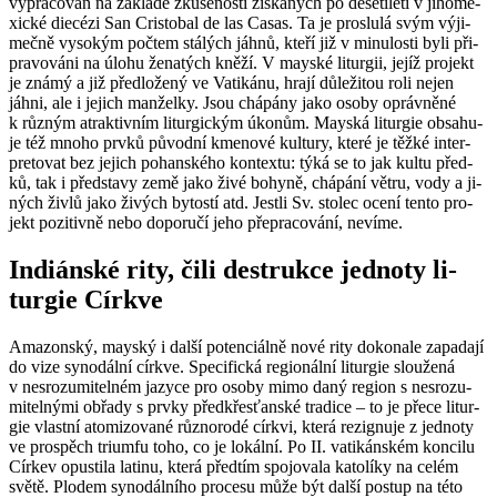
vy­pra­co­ván na zá­kla­dě zku­še­nos­tí zís­ka­ných po de­se­ti­le­tí v ji­ho­me­
xic­ké diecé­zi San Cris­to­bal de las Casas. Ta je pro­slu­lá svým vý­ji­
meč­ně vy­so­kým po­čtem stá­lých jáhnů, kteří již v mi­nu­los­ti byli při­
pra­vo­vá­ni na úlohu že­na­tých kněží. V ma­yské li­tur­gii, jejíž pro­jekt
je známý a již před­lo­že­ný ve Va­ti­ká­nu, hrají dů­le­ži­tou roli nejen
jáhni, ale i je­jich man­žel­ky. Jsou chá­pá­ny jako osoby opráv­ně­né
k růz­ným atrak­tiv­ním li­tur­gic­kým úko­nům. Ma­yská li­tur­gie ob­sa­hu­
je též mnoho prvků pů­vod­ní kme­no­vé kul­tu­ry, které je těžké in­ter­
pre­to­vat bez je­jich po­han­ské­ho kon­tex­tu: týká se to jak kultu před­
ků, tak i před­sta­vy země jako živé bo­hy­ně, chá­pá­ní větru, vody a ji­
ných živlů jako ži­vých by­tos­tí atd. Jest­li Sv. sto­lec ocení tento pro­
jekt po­zi­tiv­ně nebo do­po­ru­čí jeho pře­pra­co­vá­ní, ne­ví­me.
In­di­án­ské rity, čili de­struk­ce jed­no­ty li­
tur­gie Církve
Ama­zon­ský, ma­yský i další po­ten­ci­ál­ně nové rity do­ko­na­le za­pa­da­jí
do vize sy­no­dál­ní církve. Spe­ci­fic­ká re­gi­o­nál­ní li­tur­gie slou­že­ná
v ne­sro­zu­mi­tel­ném ja­zy­ce pro osoby mimo daný re­gi­on s ne­sro­zu­
mi­tel­ný­mi ob­řa­dy s prvky před­křes­ťan­ské tra­di­ce – to je přece li­tur­
gie vlast­ní ato­mi­zo­va­né růz­no­ro­dé církvi, která re­zig­nu­je z jed­no­ty
ve pro­spěch tri­um­fu toho, co je lo­kál­ní. Po II. va­ti­kán­ském kon­ci­lu
Cír­kev opus­ti­la la­ti­nu, která před­tím spo­jo­va­la ka­to­lí­ky na celém
světě. Plo­dem sy­no­dál­ní­ho pro­ce­su může být další po­stup na této