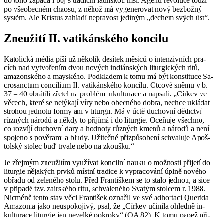
do toho za­pa­dá i boj s tra­dič­ní la­tin­skou mší. Agen­ti re­vo­lu­ce touží
po vše­o­bec­ném cha­o­su, z něhož má vy­ge­ne­ro­vat nový bezbož­ný
sys­tém. Ale Kris­tus za­hla­dí ne­pra­vost je­di­ným „de­chem svých úst“.
Zne­u­ži­tí II. va­ti­kán­ské­ho kon­ci­lu
Ka­to­lic­ká média píší už ně­ko­lik de­sí­tek mě­sí­ců o in­ten­ziv­ních pra­
cích nad vy­tvo­ře­ním dvou no­vých in­di­án­ských li­tur­gic­kých ritů,
ama­zon­ské­ho a ma­yské­ho. Pod­kla­dem k tomu má být kon­sti­tu­ce Sa­
cro­sanctum con­ci­li­um II. va­ti­kán­ské­ho kon­ci­lu. Ot­co­vé sněmu v b.
37 – 40 ob­rá­ti­li zře­tel na pro­blém in­kul­tu­ra­ce a na­psa­li: „Cír­kev ve
vě­cech, které se ne­tý­ka­jí víry nebo obec­né­ho dobra, ne­chce uklá­dat
stro­hou jed­no­tu formy ani v li­tur­gii. Má v úctě du­chov­ní dě­dic­tví
růz­ných ná­ro­dů a někdy to při­jí­má i do li­tur­gie. Oceňuje všech­no,
co roz­ví­jí du­chov­ní dary a hod­no­ty růz­ných kmenů a ná­ro­dů a není
spo­je­no s po­vě­ra­mi a bludy. Uži­teč­né při­způ­so­be­ní schva­lu­je Apoš­
tolský sto­lec buď tr­va­le nebo na zkouš­ku.“
Je zřej­mým zne­u­ži­tím vy­u­ží­vat kon­cil­ní nauku o mož­nos­ti při­je­tí do
li­tur­gie ně­ja­kých prvků míst­ní tra­di­ce k vy­pra­co­vá­ní úplně no­vé­ho
ob­řa­du od ze­le­né­ho stolu. Před Fran­tiš­kem se to stalo jed­nou, a sice
v pří­pa­dě tzv. za­ir­ské­ho ritu, schvá­le­né­ho Sva­tým stol­cem r. 1988.
Nicmé­ně tento stav věci Fran­ti­šek ozna­čil ve své ad­hor­ta­ci Que­ri­da
Ama­zo­nia jako ne­u­spo­ko­ji­vý, psal, že „Cír­kev uči­ni­la ohled­ně in­
kul­tu­ra­ce li­tur­gie jen ne­vel­ké po­kro­ky“ (QA 82). K tomu papež při­