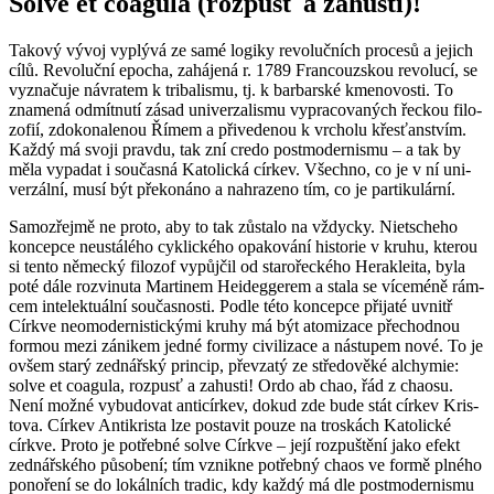
Solve et co­a­gu­la (roz­pusť a za­hus­ti)!
Ta­ko­vý vývoj vy­plý­vá ze samé lo­gi­ky re­vo­luč­ních pro­ce­sů a je­jich
cílů. Re­vo­luč­ní epo­cha, za­há­je­ná r. 1789 Fran­couz­skou re­vo­lu­cí, se
vy­zna­ču­je ná­vra­tem k tri­ba­lis­mu, tj. k bar­bar­ské kme­no­vos­ti. To
zna­me­ná od­mít­nu­tí zásad uni­ver­za­lis­mu vy­pra­co­va­ných řec­kou fi­lo­
zo­fií, zdo­ko­na­le­nou Římem a při­ve­de­nou k vr­cho­lu křes­ťan­stvím.
Každý má svoji prav­du, tak zní credo post­mo­der­nis­mu – a tak by
měla vy­pa­dat i sou­čas­ná Ka­to­lic­ká cír­kev. Všech­no, co je v ní uni­
ver­zál­ní, musí být pře­ko­ná­no a na­hra­ze­no tím, co je par­ti­ku­lár­ní.
Sa­mo­zřej­mě ne proto, aby to tak zů­sta­lo na vždyc­ky. Ni­et­s­che­ho
kon­cep­ce ne­u­stá­lé­ho cyk­lic­ké­ho opa­ko­vá­ní his­to­rie v kruhu, kte­rou
si tento ně­mec­ký fi­lo­zof vy­půj­čil od sta­ro­řec­ké­ho Hera­klei­ta, byla
poté dále roz­vi­nu­ta Mar­ti­nem Hei­de­g­ge­rem a stala se ví­ce­mé­ně rám­
cem in­te­lek­tu­ál­ní sou­čas­nos­ti. Podle této kon­cep­ce při­ja­té uvnitř
Církve ne­o­mo­der­nis­tic­ký­mi kruhy má být ato­mi­za­ce pře­chod­nou
for­mou mezi zá­ni­kem jedné formy ci­vi­li­za­ce a ná­stu­pem nové. To je
ovšem starý zed­nář­ský prin­cip, pře­vza­tý ze stře­do­vě­ké al­chy­mie:
solve et co­a­gu­la, roz­pusť a za­hus­ti! Ordo ab chao, řád z cha­o­su.
Není možné vy­bu­do­vat an­ti­cír­kev, dokud zde bude stát cír­kev Kris­
to­va. Cír­kev An­ti­kris­ta lze po­sta­vit pouze na tros­kách Ka­to­lic­ké
církve. Proto je po­třeb­né solve Církve – její roz­puš­tě­ní jako efekt
zed­nář­ské­ho pů­so­be­ní; tím vznik­ne po­třeb­ný chaos ve formě pl­né­ho
po­no­ře­ní se do lo­kál­ních tra­dic, kdy každý má dle post­mo­der­nis­mu