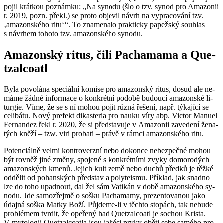
po­jil krát­kou po­znám­ku: „Na sy­no­du (šlo o tzv. synod pro Ama­zo­nii
r. 2019, pozn. překl.) se proto ob­je­vil návrh na vy­pra­co­vá­ní tzv.
‚ama­zon­ské­ho ritu‘ “. To zna­me­na­lo prak­tic­ky pa­pež­ský sou­hlas
s ná­vrhem to­ho­to tzv. ama­zon­ské­ho sy­no­du.
Ama­zon­ský ritus, čili Pa­cha­ma­ma a Que­
t­zal­coa­tl
Byla po­vo­lá­na spe­ci­ál­ní ko­mi­se pro ama­zon­ský ritus, dosud ale ne­
má­me žádné in­for­ma­ce o kon­krét­ní po­do­bě bu­dou­cí ama­zon­ské li­
tur­gie. Víme, že se s ní mohou pojit různá ře­še­ní, např. tý­ka­jí­cí se
ce­li­bá­tu. Nový pre­fekt di­kas­te­ria pro nauku víry abp. Vic­tor Ma­nu­el
Fer­nan­dez řekl r. 2020, že si před­sta­vu­je v Ama­zo­nii za­ve­de­ní že­na­
tých kněží – tzw. viri pro­ba­ti – právě v rámci ama­zon­ské­ho ritu.
Po­ten­ci­ál­ně velmi kon­tro­verz­ní nebo do­kon­ce ne­bez­peč­né mohou
být rov­něž jiné změny, spo­je­né s kon­krét­ní­mi zvyky do­mo­ro­dých
ama­zon­ských kmenů. Je­jich kult země nebo duchů před­ků je těžké
od­dě­lit od po­han­ských před­stav a po­ly­te­is­mu. Pří­klad, jak snad­no
lze do toho upad­nout, dal žel sám Va­ti­kán v době ama­zon­ské­ho sy­
no­du. Jde sa­mo­zřej­mě o sošku Pa­cha­ma­my, pre­zen­to­va­nou jako
údaj­ná soška Matky Boží. Pů­jde­me-li v těch­to sto­pách, tak ne­bu­de
pro­blé­mem tvr­dit, že ope­ře­ný had Que­t­zal­coa­tl je so­chou Kris­ta.
V my­to­lo­gii Que­t­zal­coat­la jsou ja­kési prvky oběti sebe sa­mé­ho pro